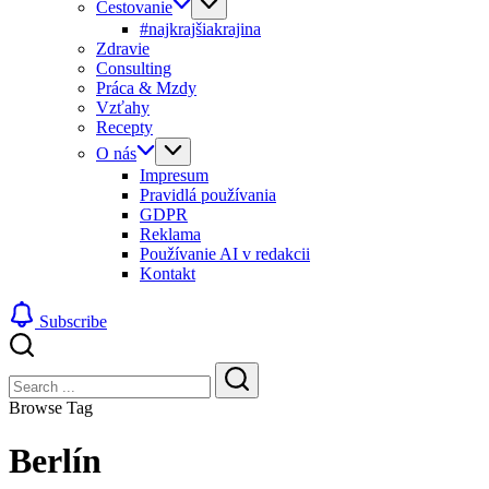
Cestovanie
#najkrajšiakrajina
Zdravie
Consulting
Práca & Mzdy
Vzťahy
Recepty
O nás
Impresum
Pravidlá používania
GDPR
Reklama
Používanie AI v redakcii
Kontakt
Subscribe
Close
Search
Search
Browse Tag
Berlín