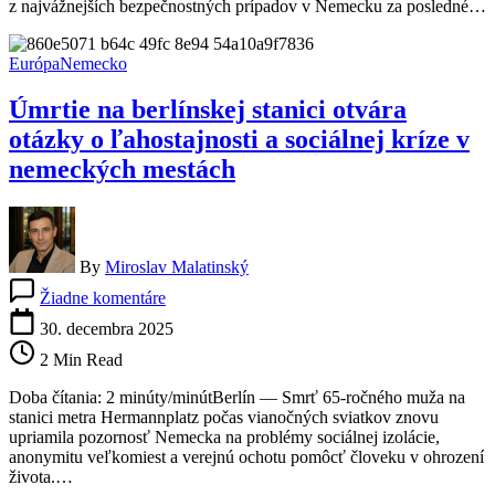
z najvážnejších bezpečnostných prípadov v Nemecku za posledné…
na
Hamas
a
Európa
Nemecko
budovanie
tajných
Úmrtie na berlínskej stanici otvára
skladov
zbraní
otázky o ľahostajnosti a sociálnej kríze v
v
nemeckých mestách
Nemecku
By
Miroslav Malatinský
na
Žiadne komentáre
Úmrtie
na
30. decembra 2025
berlínskej
2 Min Read
stanici
otvára
Doba čítania: 2 minúty/minútBerlín — Smrť 65-ročného muža na
otázky
stanici metra Hermannplatz počas vianočných sviatkov znovu
o
upriamila pozornosť Nemecka na problémy sociálnej izolácie,
ľahostajnosti
anonymitu veľkomiest a verejnú ochotu pomôcť človeku v ohrození
a
života.…
sociálnej