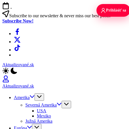
Skip
-
to
Prihlásiť sa
content
Subscribe to our newsletter & never miss our best posts.
Subscribe Now!
Facebook
X
TikTok
WhatsApp
Aktualizované.sk
Aktualizované.sk
Amerika
Severná Amerika
USA
Mexiko
Južná Amerika
Európa