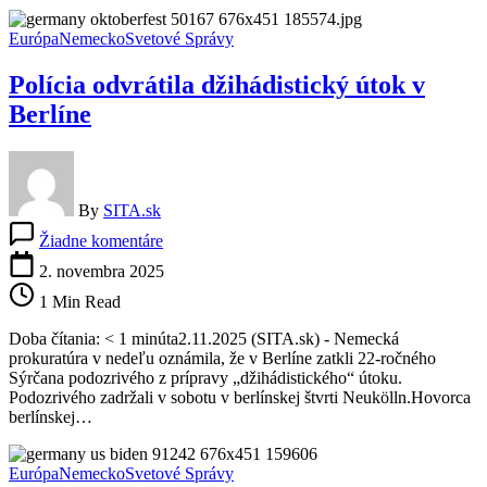
kríze
v
Európa
Nemecko
Svetové Správy
nemeckých
mestách
Polícia odvrátila džihádistický útok v
Berlíne
By
SITA.sk
na
Žiadne komentáre
Polícia
odvrátila
2. novembra 2025
džihádistický
1 Min Read
útok
v
Doba čítania: < 1 minúta2.11.2025 (SITA.sk) - Nemecká
Berlíne
prokuratúra v nedeľu oznámila, že v Berlíne zatkli 22-ročného
Sýrčana podozrivého z prípravy „džihádistického“ útoku.
Podozrivého zadržali v sobotu v berlínskej štvrti Neukölln.Hovorca
berlínskej…
Európa
Nemecko
Svetové Správy