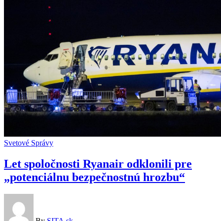
americké
prezidentské
voľby
Svetové Správy
Let spoločnosti Ryanair odklonili pre
„potenciálnu bezpečnostnú hrozbu“
By
SITA.sk