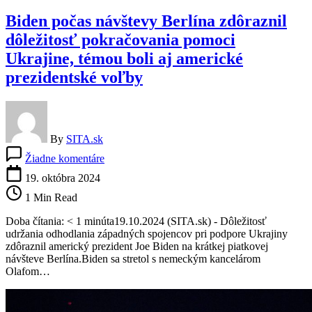
Biden počas návštevy Berlína zdôraznil
dôležitosť pokračovania pomoci
Ukrajine, témou boli aj americké
prezidentské voľby
By
SITA.sk
na
Žiadne komentáre
Biden
počas
19. októbra 2024
návštevy
1 Min Read
Berlína
zdôraznil
Doba čítania: < 1 minúta19.10.2024 (SITA.sk) - Dôležitosť
dôležitosť
udržania odhodlania západných spojencov pri podpore Ukrajiny
pokračovania
zdôraznil americký prezident Joe Biden na krátkej piatkovej
pomoci
návšteve Berlína.Biden sa stretol s nemeckým kancelárom
Ukrajine,
Olafom…
témou
boli
aj