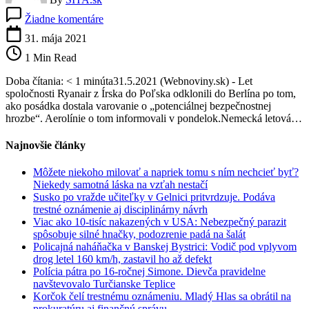
na
Žiadne komentáre
Let
spoločnosti
31. mája 2021
Ryanair
1 Min Read
odklonili
pre
Doba čítania: < 1 minúta31.5.2021 (Webnoviny.sk) - Let
„potenciálnu
spoločnosti Ryanair z Írska do Poľska odklonili do Berlína po tom,
bezpečnostnú
ako posádka dostala varovanie o „potenciálnej bezpečnostnej
hrozbu“
hrozbe“. Aerolínie o tom informovali v pondelok.Nemecká letová…
Najnovšie články
Môžete niekoho milovať a napriek tomu s ním nechcieť byť?
Niekedy samotná láska na vzťah nestačí
Susko po vražde učiteľky v Gelnici pritvrdzuje. Podáva
trestné oznámenie aj disciplinárny návrh
Viac ako 10-tisíc nakazených v USA: Nebezpečný parazit
spôsobuje silné hnačky, podozrenie padá na šalát
Policajná naháňačka v Banskej Bystrici: Vodič pod vplyvom
drog letel 160 km/h, zastavil ho až defekt
Polícia pátra po 16-ročnej Simone. Dievča pravidelne
navštevovalo Turčianske Teplice
Korčok čelí trestnému oznámeniu. Mladý Hlas sa obrátil na
prokuratúru aj finančnú správu