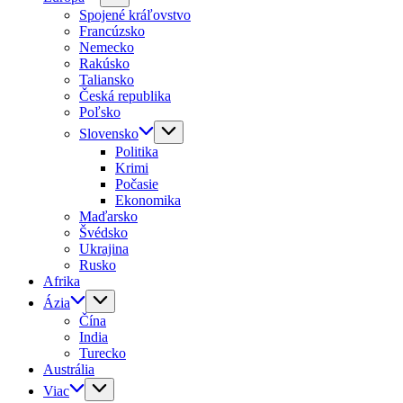
Spojené kráľovstvo
Francúzsko
Nemecko
Rakúsko
Taliansko
Česká republika
Poľsko
Slovensko
Politika
Krimi
Počasie
Ekonomika
Maďarsko
Švédsko
Ukrajina
Rusko
Afrika
Ázia
Čína
India
Turecko
Austrália
Viac