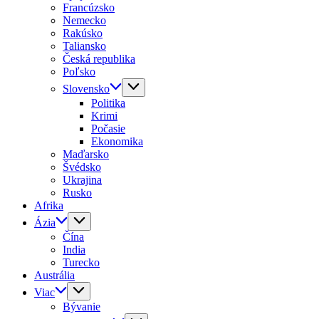
Francúzsko
Nemecko
Rakúsko
Taliansko
Česká republika
Poľsko
Slovensko
Politika
Krimi
Počasie
Ekonomika
Maďarsko
Švédsko
Ukrajina
Rusko
Afrika
Ázia
Čína
India
Turecko
Austrália
Viac
Bývanie