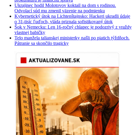
Ukrajinec hodil Molotovov koktail na dom s rodinou.
Odvolací súd mu zmenil väzenie na podmienku
Kybernetický útok na Lichtenštajnsko: Hackeri ukradli údaje
o 31-tisíc ľuďoch, vláda priznala sofistikovaný útok
Šok v Nemecku: Len 16-ročný chlapec je podozrivý z vraždy
vlastnej babičky
Telo manžela talianskej ministerky našli po piatich týždňoch.
Pátranie sa skončilo tragicky