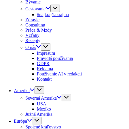
Bývanie
Cestovanie
#najkrajšiakrajina
Zdravie
Consulting
Práca & Mzdy
Vzťahy
Recepty
O nás
Impresum
Pravidlá používania
GDPR
Reklama
Používanie AI v redakcii
Kontakt
Amerika
Severná Amerika
USA
Mexiko
Južná Amerika
Európa
Spojené kráľovstvo