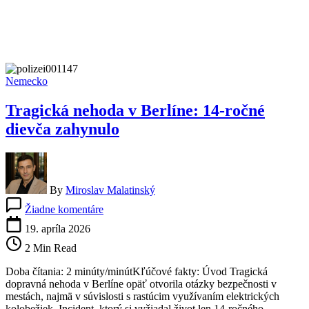
Nemecko
Tragická nehoda v Berlíne: 14-ročné
dievča zahynulo
By
Miroslav Malatinský
na
Žiadne komentáre
Tragická
nehoda
19. apríla 2026
v
2 Min Read
Berlíne:
14-
Doba čítania: 2 minúty/minútKľúčové fakty: Úvod Tragická
ročné
dopravná nehoda v Berlíne opäť otvorila otázky bezpečnosti v
dievča
mestách, najmä v súvislosti s rastúcim využívaním elektrických
zahynulo
kolobežiek. Incident, ktorý si vyžiadal život len 14-ročného