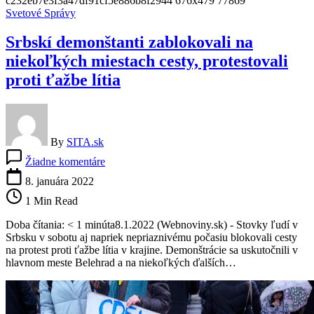
v
Svetové Správy
Belehrade
zastavili
Srbskí demonštanti zablokovali na
premávku
niekoľkých miestach cesty, protestovali
proti ťažbe lítia
By
SITA.sk
na
Žiadne komentáre
Srbskí
demonštanti
8. januára 2022
zablokovali
1 Min Read
na
niekoľkých
Doba čítania: < 1 minúta8.1.2022 (Webnoviny.sk) - Stovky ľudí v
miestach
Srbsku v sobotu aj napriek nepriaznivému počasiu blokovali cesty
cesty,
na protest proti ťažbe lítia v krajine. Demonštrácie sa uskutočnili v
protestovali
hlavnom meste Belehrad a na niekoľkých ďalších…
proti
ťažbe
lítia