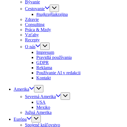
Bývanie
Cestovanie
#najkrajšiakrajina
Zdravie
Consulting
Práca & Mzdy
Vzťahy
Recepty
O nás
Impresum
Pravidlá používania
GDPR
Reklama
Používanie AI v redakcii
Kontakt
Amerika
Severná Amerika
USA
Mexiko
Južná Amerika
Európa
Spojené kráľovstvo