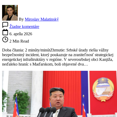
By
Miroslav Malatinský
na
Žiadne komentáre
Nález
výbušnín
6. apríla 2026
pri
2 Min Read
plynovode
v
Doba čítania: 2 minúty/minútZhrnutie: Srbské úrady riešia vážny
Srbsku:
bezpečnostný incident, ktorý poukazuje na zraniteľnosť strategickej
bezpečnostný
energetickej infraštruktúry v regióne. V severosrbskej obci Kanjiža,
incident
neďaleko hraníc s Maďarskom, boli objavené dva…
vyvoláva
obavy
o
energetickú
infraštruktúru