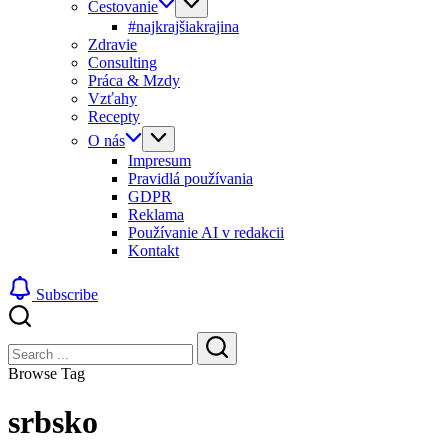
Cestovanie
#najkrajšiakrajina
Zdravie
Consulting
Práca & Mzdy
Vzťahy
Recepty
O nás
Impresum
Pravidlá používania
GDPR
Reklama
Používanie AI v redakcii
Kontakt
Subscribe
Close
Search
Search
Browse Tag
srbsko