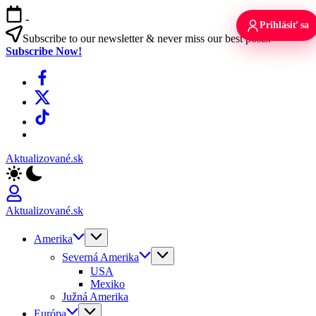
Skip
-
to
Prihlásiť sa
content
Subscribe to our newsletter & never miss our best posts.
Subscribe Now!
Facebook
X
TikTok
WhatsApp
Aktualizované.sk
Aktualizované.sk
Amerika
Severná Amerika
USA
Mexiko
Južná Amerika
Európa