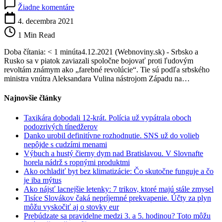
na
Žiadne komentáre
Srbsko
a
4. decembra 2021
Rusko
1 Min Read
sa
zaviazali
Doba čítania: < 1 minúta4.12.2021 (Webnoviny.sk) - Srbsko a
bojovať
Rusko sa v piatok zaviazali spoločne bojovať proti ľudovým
proti
revoltám známym ako „farebné revolúcie“. Tie sú podľa srbského
farebným
ministra vnútra Aleksandara Vulina nástrojom Západu na…
revolúciám,
chcú
Najnovšie články
kontrolovať
aktivistov
Taxikára dobodali 12-krát. Polícia už vypátrala oboch
aj
podozrivých tínedžerov
médiá
Danko urobil definitívne rozhodnutie. SNS už do volieb
nepôjde s cudzími menami
Výbuch a hustý čierny dym nad Bratislavou. V Slovnafte
horela nádrž s ropnými produktmi
Ako ochladiť byt bez klimatizácie: Čo skutočne funguje a čo
je iba mýtus
Ako nájsť lacnejšie letenky: 7 trikov, ktoré majú stále zmysel
Tisíce Slovákov čaká nepríjemné prekvapenie. Účty za plyn
môžu vyskočiť aj o stovky eur
Prebúdzate sa pravidelne medzi 3. a 5. hodinou? Toto môžu