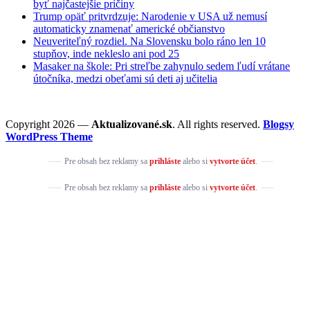
byť najčastejšie príčiny
Trump opäť pritvrdzuje: Narodenie v USA už nemusí
automaticky znamenať americké občianstvo
Neuveriteľný rozdiel. Na Slovensku bolo ráno len 10
stupňov, inde nekleslo ani pod 25
Masaker na škole: Pri streľbe zahynulo sedem ľudí vrátane
útočníka, medzi obeťami sú deti aj učitelia
Copyright 2026 —
Aktualizované.sk
. All rights reserved.
Blogsy
WordPress Theme
Pre obsah bez reklamy sa
prihláste
alebo si
vytvorte účet
.