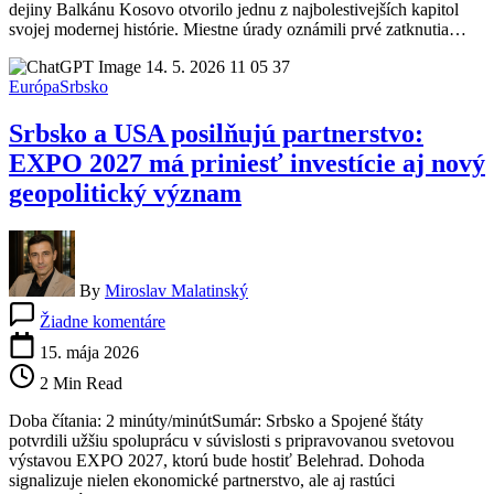
dejiny Balkánu Kosovo otvorilo jednu z najbolestivejších kapitol
zasiahla
svojej modernej histórie. Miestne úrady oznámili prvé zatknutia…
v
prípade
masakry,
Európa
Srbsko
ktorý
zmenil
Srbsko a USA posilňujú partnerstvo:
dejiny
Balkánu
EXPO 2027 má priniesť investície aj nový
geopolitický význam
By
Miroslav Malatinský
na
Žiadne komentáre
Srbsko
a
15. mája 2026
USA
2 Min Read
posilňujú
partnerstvo:
Doba čítania: 2 minúty/minútSumár: Srbsko a Spojené štáty
EXPO
potvrdili užšiu spoluprácu v súvislosti s pripravovanou svetovou
2027
výstavou EXPO 2027, ktorú bude hostiť Belehrad. Dohoda
má
signalizuje nielen ekonomické partnerstvo, ale aj rastúci
priniesť