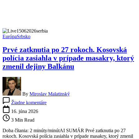
Európa
Srbsko
Prvé zatknutia po 27 rokoch. Kosovská
polícia zasiahla v prípade masakry, ktorý
zmenil dejiny Balkánu
By
Miroslav Malatinský
na
Žiadne komentáre
Prvé
zatknutia
16. júna 2026
po
3 Min Read
27
rokoch.
Doba čítania: 2 minúty/minútAI SUMÁR Prvé zatknutia po 27
Kosovská
rokoch. Kosovská polícia zasiahla v prípade masakry, ktorý zmenil
polícia