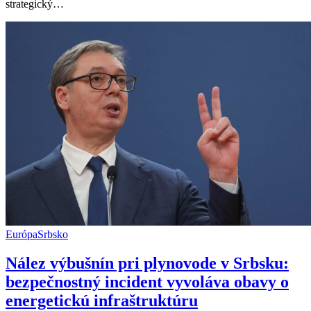
strategický…
investície
aj
nový
geopolitický
význam
Európa
Srbsko
Nález výbušnín pri plynovode v Srbsku:
bezpečnostný incident vyvoláva obavy o
energetickú infraštruktúru