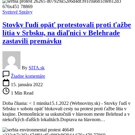
na
rastúci
Svetové Správy
verejný
tlak
Stovky ľudí opäť protestovali proti ťažbe
lítia v Srbsku, na diaľnici v Belehrade
zastavili premávku
By
SITA.sk
na
Žiadne komentáre
Stovky
ľudí
15. januára 2022
opäť
1 Min Read
protestovali
proti
Doba čítania: < 1 minúta15.1.2022 (Webnoviny.sk) - Stovky ľudí v
ťažbe
Srbsku v sobotu opäť blokovali cesty na protest proti ťažbe lítia v
lítia
krajine. Demonštrácie sa uskutočnili v hlavnom meste Belehrad a v
v
niekoľkých ďalších lokalitách.Doprava na hlavnom…
Srbsku,
na
diaľnici