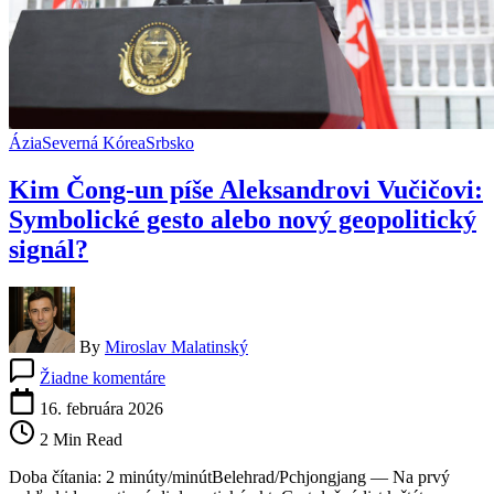
Ázia
Severná Kórea
Srbsko
Kim Čong-un píše Aleksandrovi Vučičovi:
Symbolické gesto alebo nový geopolitický
signál?
By
Miroslav Malatinský
na
Žiadne komentáre
Kim
Čong-
16. februára 2026
un
2 Min Read
píše
Aleksandrovi
Doba čítania: 2 minúty/minútBelehrad/Pchjongjang — Na prvý
Vučičovi: