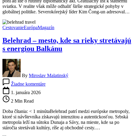
pohľad ide o rutinný diplomatický akt. Gratulačný list k štátnemu
Symbolické
sviatku. V realite však môže odhaliť širšie strategické pohyby v
gesto
globálnej politike. Severokórejský líder Kim Čong-un adresoval…
alebo
nový
geopolitický
Cestovanie
Európa
Magazín
signál?
Belehrad – mesto, kde sa rieky stretávajú
s energiou Balkánu
By
Miroslav Malatinský
na
Žiadne komentáre
Belehrad
–
1. januára 2026
mesto,
2 Min Read
kde
sa
Doba čítania: < 1 minútaBelehrad patrí medzi európske metropoly,
rieky
ktoré si návštevníka získavajú intenzitou a autentickosťou. Srbská
stretávajú
metropola leží na sútoku Dunaja a Sávy, na mieste, kde sa po
s
stáročia stretávali kultúry, ríše aj obchodné cesty.…
energiou
Balkánu