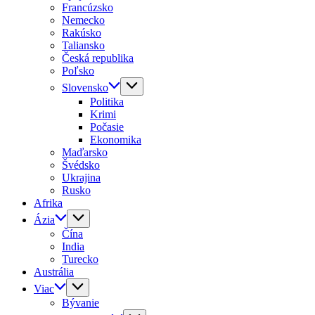
Francúzsko
Nemecko
Rakúsko
Taliansko
Česká republika
Poľsko
Slovensko
Politika
Krimi
Počasie
Ekonomika
Maďarsko
Švédsko
Ukrajina
Rusko
Afrika
Ázia
Čína
India
Turecko
Austrália
Viac
Bývanie