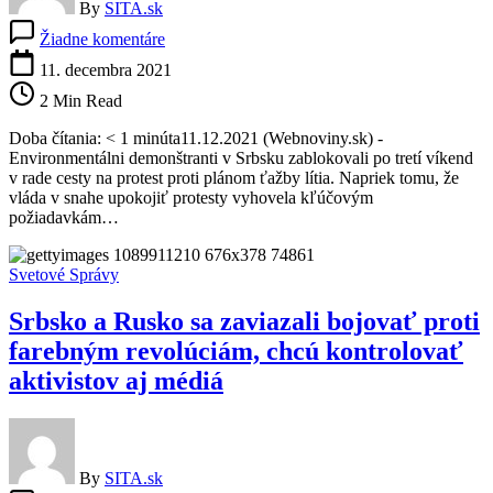
By
SITA.sk
na
Žiadne komentáre
Protesty
proti
11. decembra 2021
ťažbe
2 Min Read
lítia
v
Doba čítania: < 1 minúta11.12.2021 (Webnoviny.sk) -
Srbsku
Environmentálni demonštranti v Srbsku zablokovali po tretí víkend
pokračujú,
v rade cesty na protest proti plánom ťažby lítia. Napriek tomu, že
demonštranti
vláda v snahe upokojiť protesty vyhovela kľúčovým
zablokovali
požiadavkám…
cesty
po
tretí
Svetové Správy
raz
Srbsko a Rusko sa zaviazali bojovať proti
farebným revolúciám, chcú kontrolovať
aktivistov aj médiá
By
SITA.sk