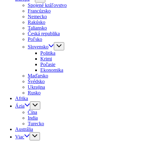
Spojené kráľovstvo
Francúzsko
Nemecko
Rakúsko
Taliansko
Česká republika
Poľsko
Slovensko
Politika
Krimi
Počasie
Ekonomika
Maďarsko
Švédsko
Ukrajina
Rusko
Afrika
Ázia
Čína
India
Turecko
Austrália
Viac