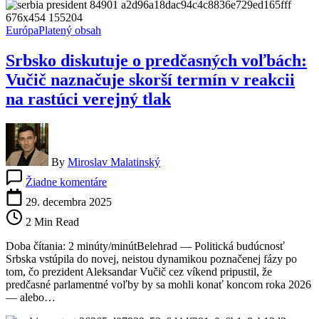
Európa
Platený obsah
Srbsko diskutuje o predčasných voľbách:
Vučič naznačuje skorší termín v reakcii
na rastúci verejný tlak
By
Miroslav Malatinský
na
Žiadne komentáre
Srbsko
diskutuje
29. decembra 2025
o
2 Min Read
predčasných
voľbách:
Doba čítania: 2 minúty/minútBelehrad — Politická budúcnosť
Vučič
Srbska vstúpila do novej, neistou dynamikou poznačenej fázy po
naznačuje
tom, čo prezident Aleksandar Vučič cez víkend pripustil, že
skorší
predčasné parlamentné voľby by sa mohli konať koncom roka 2026
termín
— alebo…
v
reakcii