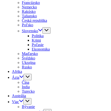
Francúzsko
Nemecko
Rakúsko
Taliansko
Česká republika
Poľsko
Slovensko
Politika
Krimi
Počasie
Ekonomika
Maďarsko
Švédsko
Ukrajina
Rusko
Afrika
Ázia
Čína
India
Turecko
Austrália
Viac
Bývanie