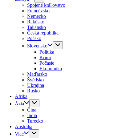
Spojené kráľovstvo
Francúzsko
Nemecko
Rakúsko
Taliansko
Česká republika
Poľsko
Slovensko
Politika
Krimi
Počasie
Ekonomika
Maďarsko
Švédsko
Ukrajina
Rusko
Afrika
Ázia
Čína
India
Turecko
Austrália
Viac