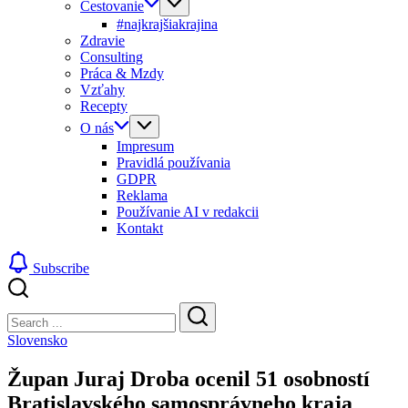
Cestovanie
#najkrajšiakrajina
Zdravie
Consulting
Práca & Mzdy
Vzťahy
Recepty
O nás
Impresum
Pravidlá používania
GDPR
Reklama
Používanie AI v redakcii
Kontakt
Subscribe
Close
Search
Search
Slovensko
Župan Juraj Droba ocenil 51 osobností
Bratislavského samosprávneho kraja