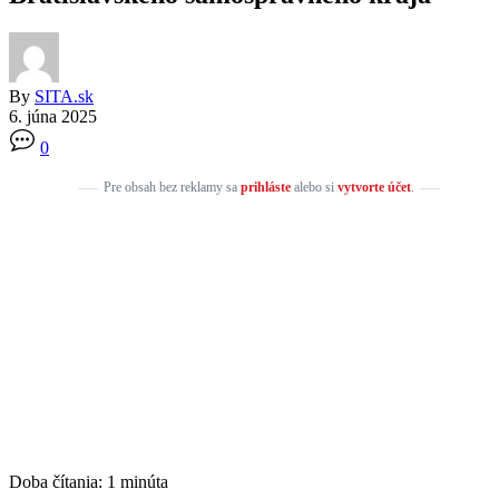
By
SITA.sk
6. júna 2025
0
Pre obsah bez reklamy sa
prihláste
alebo si
vytvorte účet
.
Doba čítania:
1
minúta