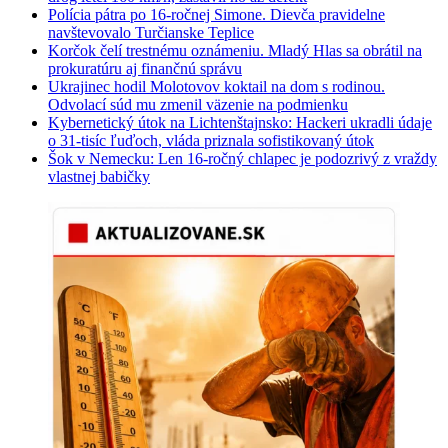
Polícia pátra po 16-ročnej Simone. Dievča pravidelne
navštevovalo Turčianske Teplice
Korčok čelí trestnému oznámeniu. Mladý Hlas sa obrátil na
prokuratúru aj finančnú správu
Ukrajinec hodil Molotovov koktail na dom s rodinou.
Odvolací súd mu zmenil väzenie na podmienku
Kybernetický útok na Lichtenštajnsko: Hackeri ukradli údaje
o 31-tisíc ľuďoch, vláda priznala sofistikovaný útok
Šok v Nemecku: Len 16-ročný chlapec je podozrivý z vraždy
vlastnej babičky