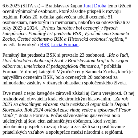
6.6.2025 (SITA.sk) – Bratislavský župan
Juraj Droba
tento týždeň
ocenil výnimočné osobnosti, ktoré zásadne prispeli k rozvoju
regiónu. Počas 20. ročníka galavečera udelil ocenenie 51
osobnostiam, niektorým in memoriam, nakoľko sa odovzdávali za
roky 2023 a 2024.
„Prínos laureátov bol ocenený v štyroch
kategóriách: Pamätný list predsedu BSK, Výročná cena Samuela
Zocha, Čestné občianstvo BSK a Historická osobnosť regiónu,“
uviedla hovorkyňa
BSK
Lucia Forman
.
Pamätný list predsedu BSK si prevzalo 23 osobností. „
Ide o ľudí,
ktorí dlhodobo obohacujú život v Bratislavskom kraji a to svojou
odbornou, umeleckou či pedagogickou činnosťou,“
priblížila
Forman. V druhej kategórii Výročné ceny Samuela Zocha
,
ktorá je
najvyšším ocenením BSK, bolo ocenených 20 osobností za
mimoriadne zásluhy v rôznych oblastiach spoločenského života.
Dve mená z tejto kategórie zároveň získali aj Cenu verejnosti. O nej
rozhodovali obyvatelia kraja elektronickým hlasovaním.
„Za rok
2023 sa absolútnym víťazom stala nezisková organizácia Depaul
Slovensko. Rok 2024 ovládol zase vinár, vedec a spisovateľ Fedor
Malík,“
dodala Forman. Počas slávnostného galavečera bolo
udelených aj šesť cien zahraničným občanom, ktorí svojím
pôsobením prispeli k rozvoju kraja a zaslúžili sa o posilňovanie
priateľských vzťahov a spolupráce medzi národmi a regiónmi.