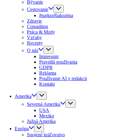
Bývanie
Cestovanie
#najkrajšiakrajina
Zdravie
Consulting
Práca & Mzdy
Vzťahy
Recepty
O nás
Impresum
Pravidlá používania
GDPR
Reklama
Používanie AI v redakcii
Kontakt
Amerika
Severná Amerika
USA
Mexiko
Južná Amerika
Európa
Spojené kráľovstvo