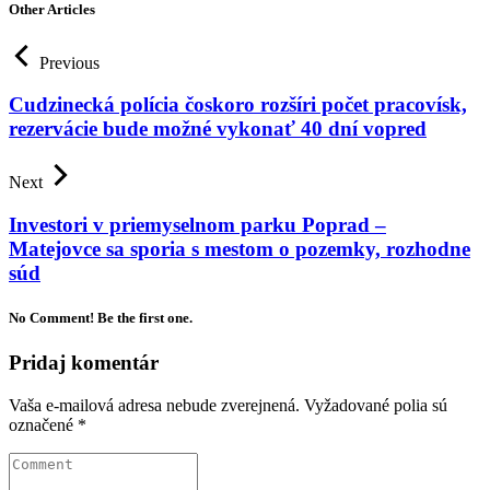
Other Articles
Previous
Cudzinecká polícia čoskoro rozšíri počet pracovísk,
rezervácie bude možné vykonať 40 dní vopred
Next
Investori v priemyselnom parku Poprad –
Matejovce sa sporia s mestom o pozemky, rozhodne
súd
No Comment! Be the first one.
Pridaj komentár
Vaša e-mailová adresa nebude zverejnená.
Vyžadované polia sú
označené
*