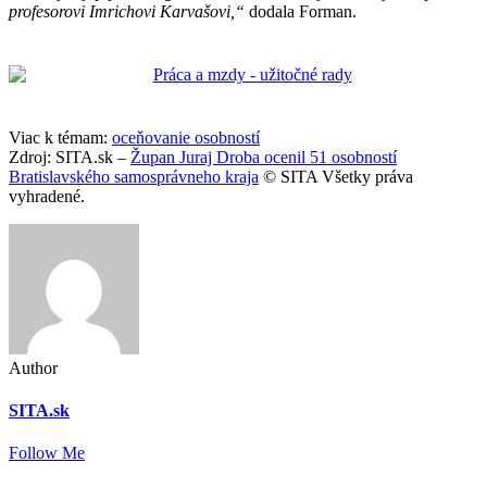
profesorovi Imrichovi Karvašovi,“
dodala Forman.
Viac k témam:
oceňovanie osobností
Zdroj: SITA.sk –
Župan Juraj Droba ocenil 51 osobností
Bratislavského samosprávneho kraja
© SITA Všetky práva
vyhradené.
Author
SITA.sk
Follow Me