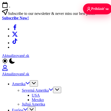
Skip
-
to
Prihlásiť sa
content
Subscribe to our newsletter & never miss our best posts.
Subscribe Now!
Facebook
X
TikTok
WhatsApp
Aktualizované.sk
Aktualizované.sk
Amerika
Severná Amerika
USA
Mexiko
Južná Amerika
Európa