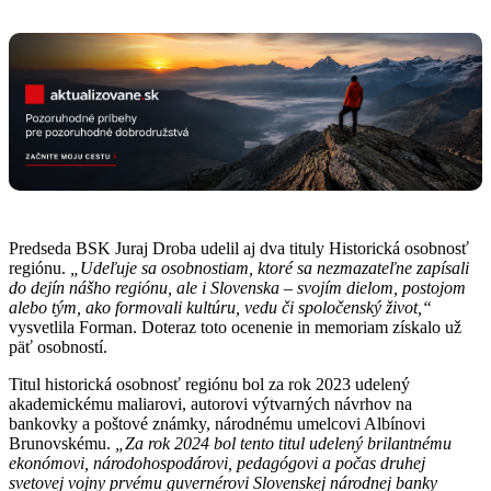
Predseda BSK Juraj Droba udelil aj dva tituly Historická osobnosť
regiónu.
„Udeľuje sa osobnostiam, ktoré sa nezmazateľne zapísali
do dejín nášho regiónu, ale i Slovenska – svojím dielom, postojom
alebo tým, ako formovali kultúru, vedu či spoločenský život,“
vysvetlila Forman. Doteraz toto ocenenie in memoriam získalo už
päť osobností.
Titul historická osobnosť regiónu bol za rok 2023 udelený
akademickému maliarovi, autorovi výtvarných návrhov na
bankovky a poštové známky, národnému umelcovi Albínovi
Brunovskému.
„Za rok 2024 bol tento titul udelený brilantnému
ekonómovi, národohospodárovi, pedagógovi a počas druhej
svetovej vojny prvému guvernérovi Slovenskej národnej banky