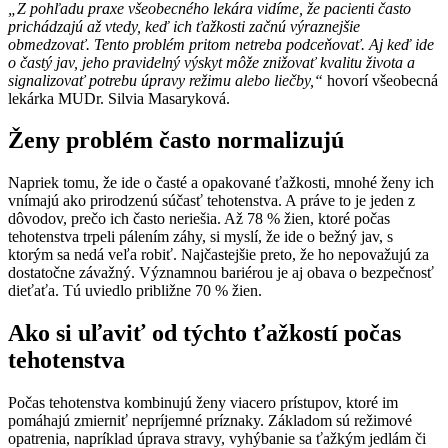
„Z pohľadu praxe všeobecného lekára vidíme, že pacienti často
prichádzajú až vtedy, keď ich ťažkosti začnú výraznejšie
obmedzovať. Tento problém pritom netreba podceňovať. Aj keď ide
o častý jav, jeho pravidelný výskyt môže znižovať kvalitu života a
signalizovať potrebu úpravy režimu alebo liečby,“
hovorí všeobecná
lekárka MUDr. Silvia Masaryková.
Ženy problém často normalizujú
Napriek tomu, že ide o časté a opakované ťažkosti, mnohé ženy ich
vnímajú ako prirodzenú súčasť tehotenstva. A práve to je jeden z
dôvodov, prečo ich často neriešia. Až 78 % žien, ktoré počas
tehotenstva trpeli pálením záhy, si myslí, že ide o bežný jav, s
ktorým sa nedá veľa robiť. Najčastejšie preto, že ho nepovažujú za
dostatočne závažný. Významnou bariérou je aj obava o bezpečnosť
dieťaťa. Tú uviedlo približne 70 % žien.
Ako si uľaviť od týchto ťažkostí počas
tehotenstva
Počas tehotenstva kombinujú ženy viacero prístupov, ktoré im
pomáhajú zmierniť nepríjemné príznaky. Základom sú režimové
opatrenia, napríklad úprava stravy, vyhýbanie sa ťažkým jedlám či