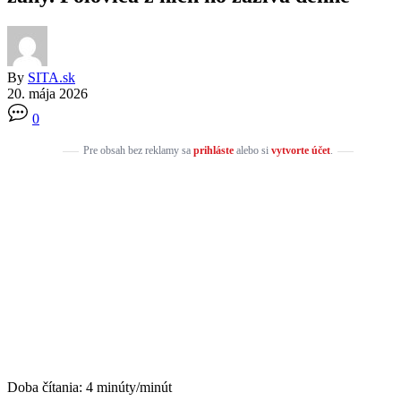
By
SITA.sk
20. mája 2026
0
Pre obsah bez reklamy sa
prihláste
alebo si
vytvorte účet
.
Doba čítania:
4
minúty/minút