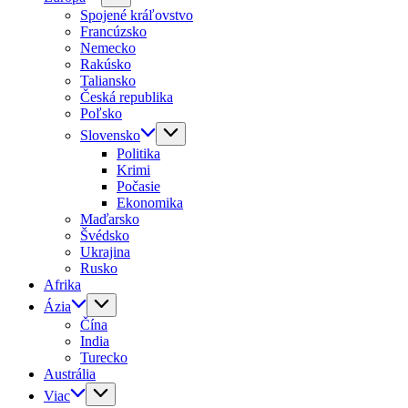
Spojené kráľovstvo
Francúzsko
Nemecko
Rakúsko
Taliansko
Česká republika
Poľsko
Slovensko
Politika
Krimi
Počasie
Ekonomika
Maďarsko
Švédsko
Ukrajina
Rusko
Afrika
Ázia
Čína
India
Turecko
Austrália
Viac