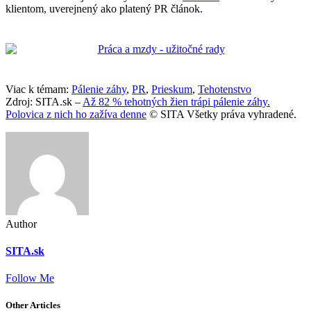
klientom, uverejnený ako platený PR článok.
Viac k témam:
Pálenie záhy
,
PR
,
Prieskum
,
Tehotenstvo
Zdroj: SITA.sk –
Až 82 % tehotných žien trápi pálenie záhy.
Polovica z nich ho zažíva denne
© SITA Všetky práva vyhradené.
Author
SITA.sk
Follow Me
Other Articles