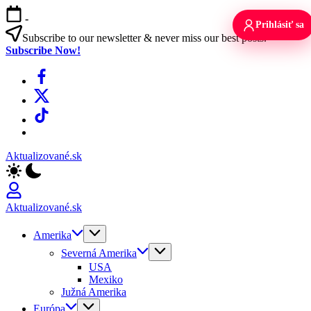
Skip
-
to
Prihlásiť sa
content
Subscribe to our newsletter & never miss our best posts.
Subscribe Now!
Facebook
X
TikTok
WhatsApp
Aktualizované.sk
Aktualizované.sk
Amerika
Severná Amerika
USA
Mexiko
Južná Amerika
Európa