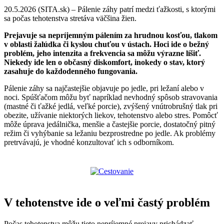
20.5.2026 (SITA.sk) – Pálenie záhy patrí medzi ťažkosti, s ktorými
sa počas tehotenstva stretáva väčšina žien.
Prejavuje sa nepríjemným pálením za hrudnou kosťou, tlakom
v oblasti žalúdka či kyslou chuťou v ústach. Hoci ide o bežný
problém, jeho intenzita a frekvencia sa môžu výrazne líšiť.
Niekedy ide len o občasný diskomfort, inokedy o stav, ktorý
zasahuje do každodenného fungovania.
Pálenie záhy sa najčastejšie objavuje po jedle, pri ležaní alebo v
noci. Spúšťačom môžu byť napríklad nevhodný spôsob stravovania
(mastné či ťažké jedlá, veľké porcie), zvýšený vnútrobrušný tlak pri
obezite, užívanie niektorých liekov, tehotenstvo alebo stres. Pomôcť
môže úprava jedálnička, menšie a častejšie porcie, dostatočný pitný
režim či vyhýbanie sa ležaniu bezprostredne po jedle. Ak problémy
pretrvávajú, je vhodné konzultovať ich s odborníkom.
V tehotenstve ide o veľmi častý problém
Počas tehotenstva môžu tieto nepríjemné prejavy prichádzať