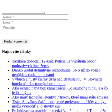
Najnovšie články
Taxikára dobodali 12-krát. Polícia už vypátrala oboch
podozrivých tínedžerov
Danko urobil definitívne rozhodnutie. SNS už do volieb
nepôjde s cudzími menami
Výbuch a hustý čierny dym nad Bratislavou. V Slovnafte
horela nádrž s ropnými produktmi
Ako ochladiť byt bez klimatizácie: Čo skutočne funguje a čo
je iba mýtus
Ako nájsť lacnejšie letenky: 7 trikov, ktoré majú stále zmysel
Tisíce Slovákov čaká nepríjemné prekvapenie. Účty za plyn
môžu vyskočiť aj o stovky eur
Prebúdzate sa pravidelne medzi 3. a 5. hodinou? Toto môžu