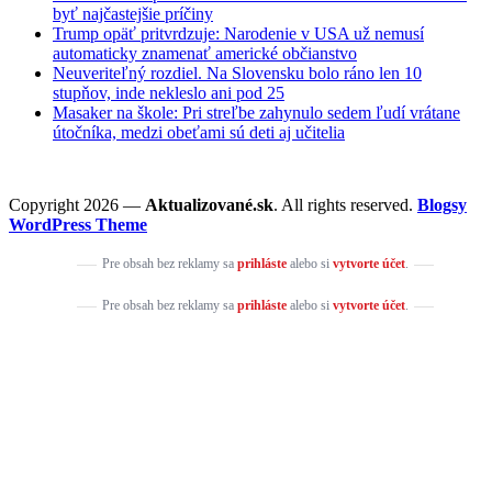
byť najčastejšie príčiny
Trump opäť pritvrdzuje: Narodenie v USA už nemusí
automaticky znamenať americké občianstvo
Neuveriteľný rozdiel. Na Slovensku bolo ráno len 10
stupňov, inde nekleslo ani pod 25
Masaker na škole: Pri streľbe zahynulo sedem ľudí vrátane
útočníka, medzi obeťami sú deti aj učitelia
Copyright 2026 —
Aktualizované.sk
. All rights reserved.
Blogsy
WordPress Theme
Pre obsah bez reklamy sa
prihláste
alebo si
vytvorte účet
.