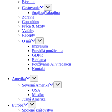
Bývanie
Cestovanie
#najkrajšiakrajina
Zdravie
Consulting
Práca & Mzdy
Vzťahy
Recepty
O nás
Impresum
Pravidlá používania
GDPR
Reklama
Používanie AI v redakcii
Kontakt
Amerika
Severná Amerika
USA
Mexiko
Južná Amerika
Európa
Spojené kráľovstvo