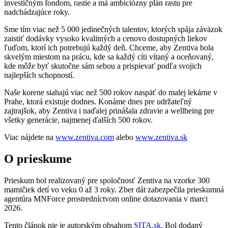
investičným fondom, rastie a má ambiciózny plán rastu pre
nadchádzajúce roky.
Sme tím viac než 5 000 jedinečných talentov, ktorých spája záväzok
zaistiť dodávky vysoko kvalitných a cenovo dostupných liekov
ľuďom, ktorí ich potrebujú každý deň. Chceme, aby Zentiva bola
skvelým miestom na prácu, kde sa každý cíti vítaný a oceňovaný,
kde môže byť skutočne sám sebou a prispievať podľa svojich
najlepších schopností.
Naše korene siahajú viac než 500 rokov naspäť do malej lekárne v
Prahe, ktorá existuje dodnes. Konáme dnes pre udržateľný
zajtrajšok, aby Zentiva i naďalej prinášala zdravie a wellbeing pre
všetky generácie, najmenej ďalších 500 rokov.
Viac nájdete na
www.zentiva.com
alebo
www.zentiva.sk
O prieskume
Prieskum bol realizovaný pre spoločnosť Zentiva na vzorke 300
mamičiek detí vo veku 0 až 3 roky. Zber dát zabezpečila prieskumná
agentúra MNForce prostredníctvom online dotazovania v marci
2026.
Tento článok nie je autorským obsahom
SITA.sk
. Bol dodaný