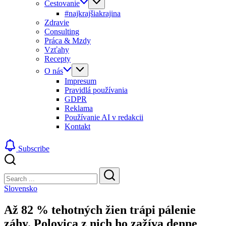
Cestovanie
#najkrajšiakrajina
Zdravie
Consulting
Práca & Mzdy
Vzťahy
Recepty
O nás
Impresum
Pravidlá používania
GDPR
Reklama
Používanie AI v redakcii
Kontakt
Subscribe
Close
Search
Search
Slovensko
Až 82 % tehotných žien trápi pálenie
záhy. Polovica z nich ho zažíva denne