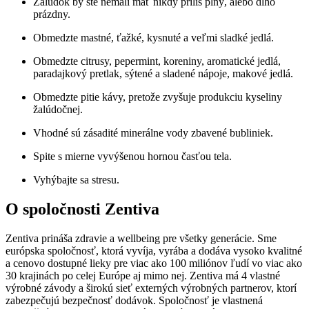
Žalúdok by ste nemali mať nikdy príliš plný, alebo dlho
prázdny.
Obmedzte mastné, ťažké, kysnuté a veľmi sladké jedlá.
Obmedzte citrusy, pepermint, koreniny, aromatické jedlá,
paradajkový pretlak, sýtené a sladené nápoje, makové jedlá.
Obmedzte pitie kávy, pretože zvyšuje produkciu kyseliny
žalúdočnej.
Vhodné sú zásadité minerálne vody zbavené bubliniek.
Spite s mierne vyvýšenou hornou časťou tela.
Vyhýbajte sa stresu.
O spoločnosti Zentiva
Zentiva prináša zdravie a wellbeing pre všetky generácie. Sme
európska spoločnosť, ktorá vyvíja, vyrába a dodáva vysoko kvalitné
a cenovo dostupné lieky pre viac ako 100 miliónov ľudí vo viac ako
30 krajinách po celej Európe aj mimo nej. Zentiva má 4 vlastné
výrobné závody a širokú sieť externých výrobných partnerov, ktorí
zabezpečujú bezpečnosť dodávok. Spoločnosť je vlastnená