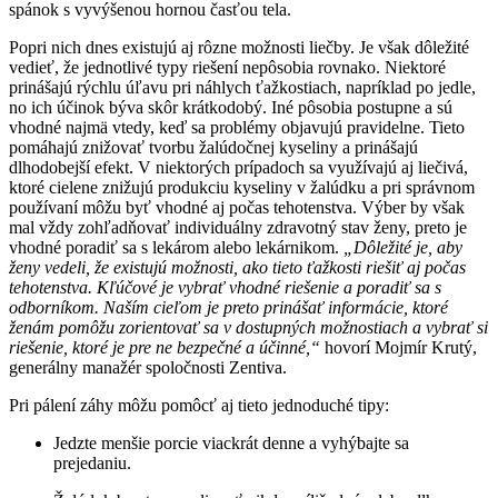
spánok s vyvýšenou hornou časťou tela.
Popri nich dnes existujú aj rôzne možnosti liečby. Je však dôležité
vedieť, že jednotlivé typy riešení nepôsobia rovnako. Niektoré
prinášajú rýchlu úľavu pri náhlych ťažkostiach, napríklad po jedle,
no ich účinok býva skôr krátkodobý. Iné pôsobia postupne a sú
vhodné najmä vtedy, keď sa problémy objavujú pravidelne. Tieto
pomáhajú znižovať tvorbu žalúdočnej kyseliny a prinášajú
dlhodobejší efekt. V niektorých prípadoch sa využívajú aj liečivá,
ktoré cielene znižujú produkciu kyseliny v žalúdku a pri správnom
používaní môžu byť vhodné aj počas tehotenstva. Výber by však
mal vždy zohľadňovať individuálny zdravotný stav ženy, preto je
vhodné poradiť sa s lekárom alebo lekárnikom.
„Dôležité je, aby
ženy vedeli, že existujú možnosti, ako tieto ťažkosti riešiť aj počas
tehotenstva. Kľúčové je vybrať vhodné riešenie a poradiť sa s
odborníkom. Naším cieľom je preto prinášať informácie, ktoré
ženám pomôžu zorientovať sa v dostupných možnostiach a vybrať si
riešenie, ktoré je pre ne bezpečné a účinné,“
hovorí Mojmír Krutý,
generálny manažér spoločnosti Zentiva.
Pri pálení záhy môžu pomôcť aj tieto jednoduché tipy:
Jedzte menšie porcie viackrát denne a vyhýbajte sa
prejedaniu.