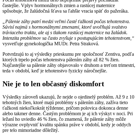
častejšie. Vplyv hormonálnych zmien a rastúcej maternice
spôsobuje, že žalúdočná šťava sa ľahšie vracia späť do pažeráka.
„Pálenie záhy patrí medzi veľmi časté ťažkosti počas tehotenstva.
Súvisí najmä s hormonálnymi zmenami, ktoré uvoľňujú svalstvo
tráviaceho traktu, ale aj s tlakom rastúcej maternice na žalúdok.
Intenzita problémov sa často zvyšuje s postupujúcim tehotenstvom,“
vysvetľuje gynekologička MUDr. Petra Straková.
Potvrdzujú to aj výsledky prieskumu pre spoločnosť Zentiva, podľa
ktorých trpelo počas tehotenstva pálením záhy až 82 % žien.
Najčastejšie sa pálenie záhy objavovalo v druhom a treťom trimestri,
teda v období, keď je tehotenstvo fyzicky náročnejšie.
Nie je to len občasný diskomfort
Výsledky zároveň ukazujú, že nejde o ojedinelý problém. Až 9 z 10
tehotných žien, ktoré majú problémy s pálením záhy, zažíva tieto
ťažkosti niekoľkokrát týždenne, pričom polovica dokonca denne
alebo takmer denne. Častým problémom je aj ich výskyt v noci. Pri
ležaní ho uviedlo 46 % žien, čo znamená, že pálenie záhy môže
výrazne ovplyvniť kvalitu spánku práve v období, kedy je oddych
pre telo mimoriadne dôležitý.