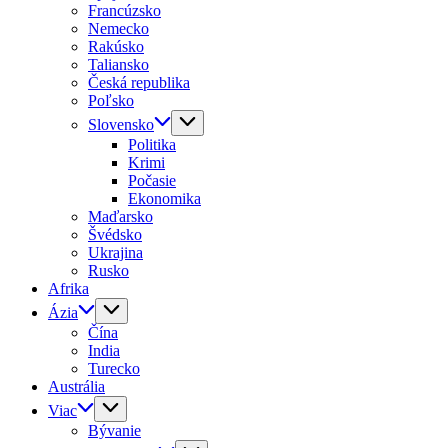
Francúzsko
Nemecko
Rakúsko
Taliansko
Česká republika
Poľsko
Slovensko
Politika
Krimi
Počasie
Ekonomika
Maďarsko
Švédsko
Ukrajina
Rusko
Afrika
Ázia
Čína
India
Turecko
Austrália
Viac
Bývanie