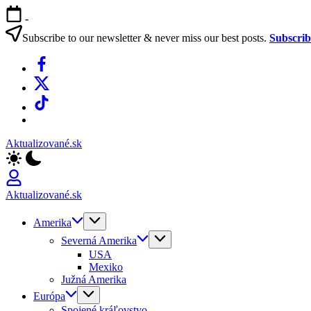
Skip
-
to
content
Subscribe to our newsletter & never miss our best posts.
Subscri
Facebook
X
TikTok
WhatsApp
Aktualizované.sk
Aktualizované.sk
Amerika
Severná Amerika
USA
Mexiko
Južná Amerika
Európa
Spojené kráľovstvo