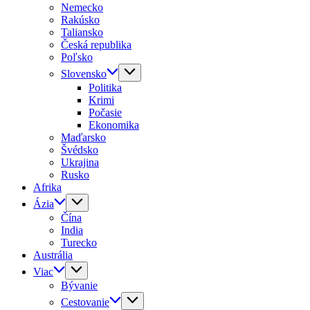
Nemecko
Rakúsko
Taliansko
Česká republika
Poľsko
Slovensko
Politika
Krimi
Počasie
Ekonomika
Maďarsko
Švédsko
Ukrajina
Rusko
Afrika
Ázia
Čína
India
Turecko
Austrália
Viac
Bývanie
Cestovanie