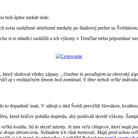
ou boli úplne niekde inde.
ch sveta zaslúžené strieborné medaily po finálovej prehre so Švédskom
ho si to mladíci zaslúžili a ich výkony v Trenčíne treba pripomínať neu
 ktorý sledoval všetky zápasy.
„Osobne to považujem za obrovský úspe
či aj s realizačným tímom boli zomknutí. V tíme neboli veľké individuali
o to dopadnúť inak. V súboji o titul Švédi prevýšili Slovákov, kvalitou
féru, ktorá hráčov poháňa dopredu, aby podávali skvelé výkony. Šampi
 veľkú kvalitu. Sú to skryté talenty. Je tam veľa chlapcov, ktorí majú 
boli to dvaja obrancovia. Nebudem ich však menovať. Majú pred sebou 
načili si ich mená do zápisníkov,“
priblížil Bokroš pre
portál sportweb.