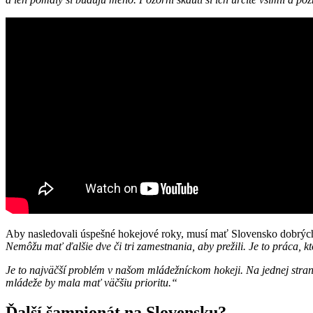
Aby nasledovali úspešné hokejové roky, musí mať Slovensko dobrýc
Nemôžu mať ďalšie dve či tri zamestnania, aby prežili. Je to práca, kt
Je to najväčší problém v našom mládežníckom hokeji. Na jednej strane
mládeže by mala mať väčšiu prioritu.“
Ďalší šampionát na Slovensku?