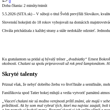
0
Doba čítania:
2
minúty/minút
5.5.2026 (SITA.sk) – V súboji o titul Švédi prevýšili Slovákov, kvalit
Slovenskí hokejisti do 18 rokov vybojovali na domácich majstrovstvá
Chvála prichádzala z každej strany a stále nedokáže odznieť. Jednoduc
Ku gratulantom sa pridal aj bývalý tréner
„dvadsiatky“
Ernest Bokroš,
okolnosti. Chalani sa spolu pripravovali už rok pred šampionátom. Hrá
Skryté talenty
Priznal však, že nebyť dobrého žrebu vo štvrťfinále a semifinále, mohl
Fanúšikovia spod Tatier hokej milujú a vedia vytvoriť pamätnú atmos
„Viacerí chalani nie sú možno verejnosti príliš známi, ale majú v sebe
príležitostí. Ak by som mal vybrať tých, ktorí ma najviac zaujali, 
a len pomaly si budujú meno. Pozorní skauti si ich určite všimli a poz