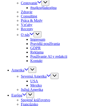
Cestovanie
#najkrajšiakrajina
Zdravie
Consulting
Práca & Mzdy
Vzťahy
Recepty
O nás
Impresum
Pravidlá používania
GDPR
Reklama
Používanie AI v redakcii
Kontakt
Amerika
Severná Amerika
USA
Mexiko
Južná Amerika
Európa
Spojené kráľovstvo
Francúzsko