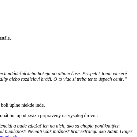
.
stále.
ch mládežníckeho hokeja po dlhom čase. Prispeli k tomu viaceré
ty alebo rozdieloví hráči. O to viac si treba tento úspech ceniť.“
 boli úplne niekde inde.
onát bol aj od zväzu pripravený na vysokej úrovni.
potenciál a bude záležať len na nich, ako sa chopia ponúknutých
veľkú budúcnosť. Nemali však možnosť hrať extraligu ako Adam Goljer
pravda.sk
.