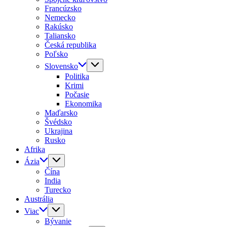
Francúzsko
Nemecko
Rakúsko
Taliansko
Česká republika
Poľsko
Slovensko
Politika
Krimi
Počasie
Ekonomika
Maďarsko
Švédsko
Ukrajina
Rusko
Afrika
Ázia
Čína
India
Turecko
Austrália
Viac
Bývanie