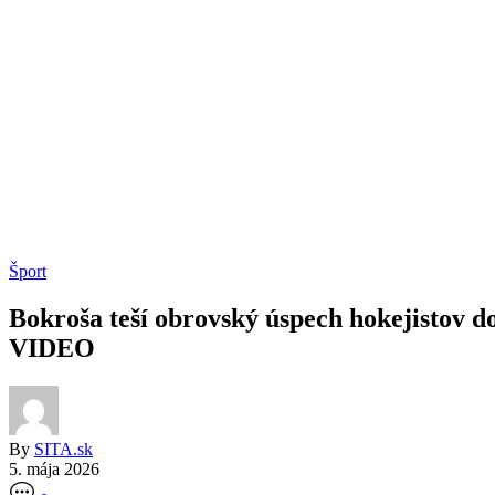
Šport
Bokroša teší obrovský úspech hokejistov do
VIDEO
By
SITA.sk
5. mája 2026