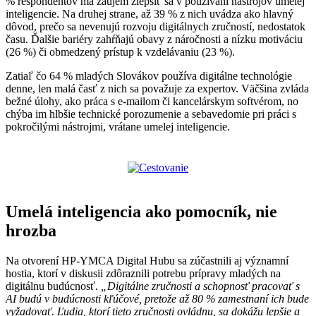
% respondentov má záujem zlepšiť sa v používaní nástrojov umelej
inteligencie. Na druhej strane, až 39 % z nich uvádza ako hlavný
dôvod, prečo sa nevenujú rozvoju digitálnych zručností, nedostatok
času. Ďalšie bariéry zahŕňajú obavy z náročnosti a nízku motiváciu
(26 %) či obmedzený prístup k vzdelávaniu (23 %).
Zatiaľ čo 64 % mladých Slovákov používa digitálne technológie
denne, len malá časť z nich sa považuje za expertov. Väčšina zvláda
bežné úlohy, ako práca s e-mailom či kancelárskym softvérom, no
chýba im hlbšie technické porozumenie a sebavedomie pri práci s
pokročilými nástrojmi, vrátane umelej inteligencie.
Umelá inteligencia ako pomocník, nie
hrozba
Na otvorení HP-YMCA Digital Hubu sa zúčastnili aj významní
hostia, ktorí v diskusii zdôraznili potrebu prípravy mladých na
digitálnu budúcnosť.
„Digitálne zručnosti a schopnosť pracovať s
AI budú v budúcnosti kľúčové, pretože až 80 % zamestnaní ich bude
vyžadovať. Ľudia, ktorí tieto zručnosti ovládnu, sa dokážu lepšie a