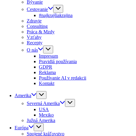
Bývanie
Cestovanie
#najkrajšiakrajina
Zdravie
Consulting
Práca & Mzdy
Vzťahy
Recepty
O nás
Impresum
Pravidlá používania
GDPR
Reklama
Používanie AI v redakcii
Kontakt
Amerika
Severná Amerika
USA
Mexiko
Južná Amerika
Európa
Spojené kráľovstvo