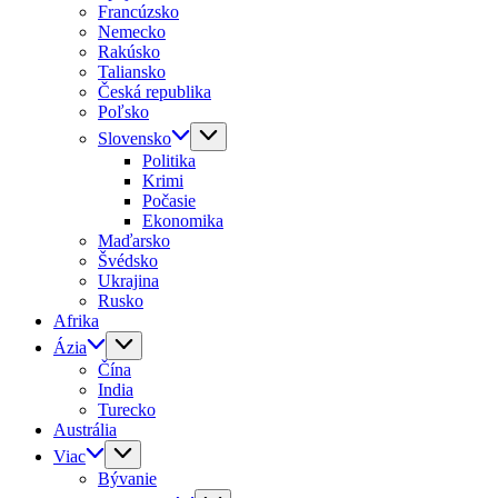
Francúzsko
Nemecko
Rakúsko
Taliansko
Česká republika
Poľsko
Slovensko
Politika
Krimi
Počasie
Ekonomika
Maďarsko
Švédsko
Ukrajina
Rusko
Afrika
Ázia
Čína
India
Turecko
Austrália
Viac
Bývanie