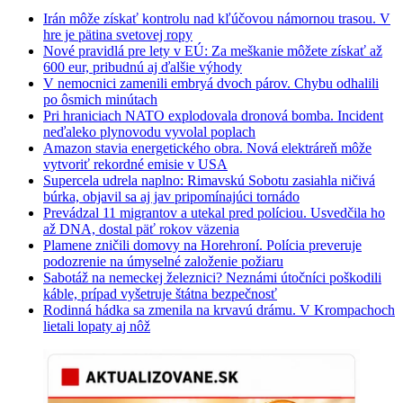
Irán môže získať kontrolu nad kľúčovou námornou trasou. V
hre je pätina svetovej ropy
Nové pravidlá pre lety v EÚ: Za meškanie môžete získať až
600 eur, pribudnú aj ďalšie výhody
V nemocnici zamenili embryá dvoch párov. Chybu odhalili
po ôsmich minútach
Pri hraniciach NATO explodovala dronová bomba. Incident
neďaleko plynovodu vyvolal poplach
Amazon stavia energetického obra. Nová elektráreň môže
vytvoriť rekordné emisie v USA
Supercela udrela naplno: Rimavskú Sobotu zasiahla ničivá
búrka, objavil sa aj jav pripomínajúci tornádo
Prevádzal 11 migrantov a utekal pred políciou. Usvedčila ho
až DNA, dostal päť rokov väzenia
Plamene zničili domovy na Horehroní. Polícia preveruje
podozrenie na úmyselné založenie požiaru
Sabotáž na nemeckej železnici? Neznámi útočníci poškodili
káble, prípad vyšetruje štátna bezpečnosť
Rodinná hádka sa zmenila na krvavú drámu. V Krompachoch
lietali lopaty aj nôž