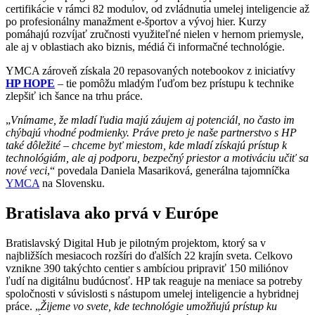
certifikácie v rámci 82 modulov, od zvládnutia umelej inteligencie až
po profesionálny manažment e-športov a vývoj hier. Kurzy
pomáhajú rozvíjať zručnosti využiteľné nielen v hernom priemysle,
ale aj v oblastiach ako biznis, médiá či informačné technológie.
YMCA zároveň získala 20 repasovaných notebookov z iniciatívy
HP HOPE
– tie pomôžu mladým ľuďom bez prístupu k technike
zlepšiť ich šance na trhu práce.
„
Vnímame, že mladí ľudia majú záujem aj potenciál, no často im
chýbajú vhodné podmienky. Práve preto je naše partnerstvo s HP
také dôležité – chceme byť miestom, kde mladí získajú prístup k
technológiám, ale aj podporu, bezpečný priestor a motiváciu učiť sa
nové veci
,“ povedala Daniela Masariková, generálna tajomníčka
YMCA
na Slovensku.
Bratislava ako prvá v Európe
Bratislavský Digital Hub je pilotným projektom, ktorý sa v
najbližších mesiacoch rozšíri do ďalších 22 krajín sveta. Celkovo
vznikne 390 takýchto centier s ambíciou pripraviť 150 miliónov
ľudí na digitálnu budúcnosť. HP tak reaguje na meniace sa potreby
spoločnosti v súvislosti s nástupom umelej inteligencie a hybridnej
práce. „
Žijeme vo svete, kde technológie umožňujú prístup ku