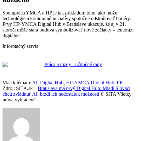
Spolupráca YMCA a HP je tak príkladom toho, ako môžu
technológie a komunitné iniciatívy spoločne odstraňovať bariéry.
Prvý HP-YMCA Digital Hub v Bratislave ukazuje, že aj v 21.
storočí môže stará budova symbolizovať nové začiatky – tentoraz
digitálne.
Informačný servis
Viac k témam:
AI
,
Digital Hub
,
HP-YMCA Digital Hub
,
PR
Zdroj: SITA.sk –
Bratislava má prvý Digital Hub: Mladí Slováci
chcú zvládnuť AI, brzdí ich nedostatok možností
© SITA Všetky
práva vyhradené.