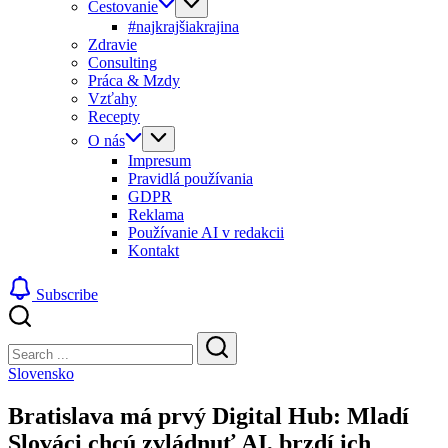
Cestovanie
#najkrajšiakrajina
Zdravie
Consulting
Práca & Mzdy
Vzťahy
Recepty
O nás
Impresum
Pravidlá používania
GDPR
Reklama
Používanie AI v redakcii
Kontakt
Subscribe
Close
Search
Search
Slovensko
Bratislava má prvý Digital Hub: Mladí
Slováci chcú zvládnuť AI, brzdí ich