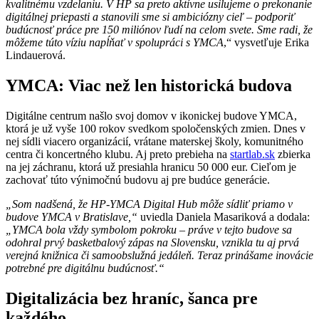
kvalitnému vzdelaniu. V HP sa preto aktívne usilujeme o prekonanie
digitálnej priepasti a stanovili sme si ambiciózny cieľ – podporiť
budúcnosť práce pre 150 miliónov ľudí na celom svete. Sme radi, že
môžeme túto víziu napĺňať v spolupráci s YMCA
,“ vysvetľuje Erika
Lindauerová.
YMCA: Viac než len historická budova
Digitálne centrum našlo svoj domov v ikonickej budove YMCA,
ktorá je už vyše 100 rokov svedkom spoločenských zmien. Dnes v
nej sídli viacero organizácií, vrátane materskej školy, komunitného
centra či koncertného klubu. Aj preto prebieha na
startlab.sk
zbierka
na jej záchranu, ktorá už presiahla hranicu 50 000 eur. Cieľom je
zachovať túto výnimočnú budovu aj pre budúce generácie.
„Som nadšená, že HP-YMCA Digital Hub môže sídliť priamo v
budove YMCA v Bratislave,“
uviedla Daniela Masariková a dodala:
„YMCA bola vždy symbolom pokroku – práve v tejto budove sa
odohral prvý basketbalový zápas na Slovensku, vznikla tu aj prvá
verejná knižnica či samoobslužná jedáleň. Teraz prinášame inovácie
potrebné pre digitálnu budúcnosť.“
Digitalizácia bez hraníc, šanca pre
každého