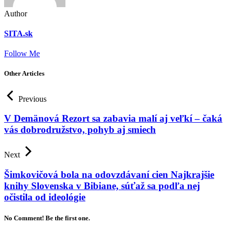
Author
SITA.sk
Follow Me
Other Articles
Previous
V Demänová Rezort sa zabavia malí aj veľkí – čaká
vás dobrodružstvo, pohyb aj smiech
Next
Šimkovičová bola na odovzdávaní cien Najkrajšie
knihy Slovenska v Bibiane, súťaž sa podľa nej
očistila od ideológie
No Comment! Be the first one.