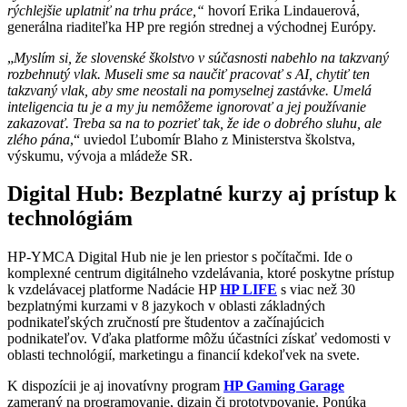
rýchlejšie uplatniť na trhu práce,“
hovorí Erika Lindauerová,
generálna riaditeľka HP pre región strednej a východnej Európy.
„
Myslím si, že slovenské školstvo v súčasnosti nabehlo na takzvaný
rozbehnutý vlak. Museli sme sa naučiť pracovať s AI, chytiť ten
takzvaný vlak, aby sme neostali na pomyselnej zastávke. Umelá
inteligencia tu je a my ju nemôžeme ignorovať a jej používanie
zakazovať. Treba sa na to pozrieť tak, že ide o dobrého sluhu, ale
zlého pána
,“ uviedol Ľubomír Blaho z Ministerstva školstva,
výskumu, vývoja a mládeže SR.
Digital Hub: Bezplatné kurzy aj prístup k
technológiám
HP-YMCA Digital Hub nie je len priestor s počítačmi. Ide o
komplexné centrum digitálneho vzdelávania, ktoré poskytne prístup
k vzdelávacej platforme Nadácie HP
HP LIFE
s viac než 30
bezplatnými kurzami v 8 jazykoch v oblasti základných
podnikateľských zručností pre študentov a začínajúcich
podnikateľov. Vďaka platforme môžu účastníci získať vedomosti v
oblasti technológií, marketingu a financií kdekoľvek na svete.
K dispozícii je aj inovatívny program
HP Gaming Garage
zameraný na programovanie, dizajn či prototypovanie. Ponúka