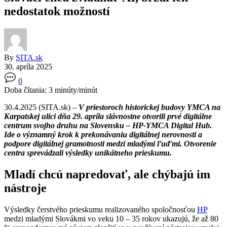
nedostatok možností
By
SITA.sk
30. apríla 2025
0
Doba čítania:
3
minúty/minút
30.4.2025 (SITA.sk) –
V priestoroch historickej budovy YMCA na
Karpatskej ulici dňa 29. apríla slávnostne otvorili prvé digitálne
centrum svojho druhu na Slovensku – HP-YMCA Digital Hub.
Ide o významný krok k prekonávaniu digitálnej nerovnosti a
podpore digitálnej gramotnosti medzi mladými ľuďmi. Otvorenie
centra sprevádzali výsledky unikátneho prieskumu.
Mladí chcú napredovať, ale chýbajú im
nástroje
Výsledky čerstvého prieskumu realizovaného spoločnosťou
HP
medzi mladými Slovákmi vo veku 10 – 35 rokov ukazujú, že až 80