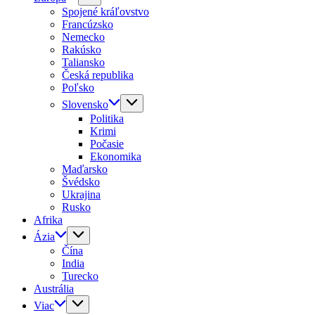
Spojené kráľovstvo
Francúzsko
Nemecko
Rakúsko
Taliansko
Česká republika
Poľsko
Slovensko
Politika
Krimi
Počasie
Ekonomika
Maďarsko
Švédsko
Ukrajina
Rusko
Afrika
Ázia
Čína
India
Turecko
Austrália
Viac