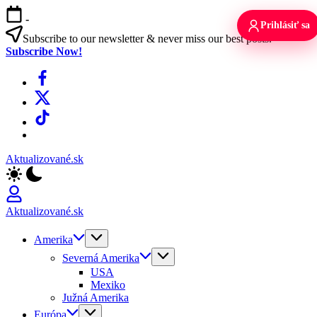
Skip
-
to
Prihlásiť sa
content
Subscribe to our newsletter & never miss our best posts.
Subscribe Now!
Facebook
X
TikTok
WhatsApp
Aktualizované.sk
Aktualizované.sk
Amerika
Severná Amerika
USA
Mexiko
Južná Amerika
Európa