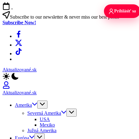
Skip
-
to
Prihlásiť sa
content
Subscribe to our newsletter & never miss our best posts.
Subscribe Now!
Facebook
X
TikTok
WhatsApp
Aktualizované.sk
Aktualizované.sk
Amerika
Severná Amerika
USA
Mexiko
Južná Amerika
Európa