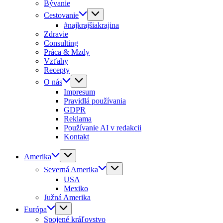
Bývanie
Cestovanie
#najkrajšiakrajina
Zdravie
Consulting
Práca & Mzdy
Vzťahy
Recepty
O nás
Impresum
Pravidlá používania
GDPR
Reklama
Používanie AI v redakcii
Kontakt
Amerika
Severná Amerika
USA
Mexiko
Južná Amerika
Európa
Spojené kráľovstvo