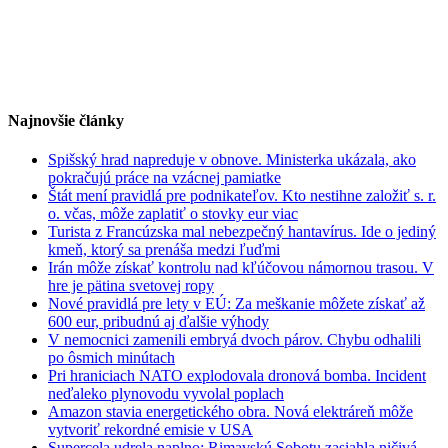
Najnovšie články
Spišský hrad napreduje v obnove. Ministerka ukázala, ako
pokračujú práce na vzácnej pamiatke
Štát mení pravidlá pre podnikateľov. Kto nestihne založiť s. r.
o. včas, môže zaplatiť o stovky eur viac
Turista z Francúzska mal nebezpečný hantavírus. Ide o jediný
kmeň, ktorý sa prenáša medzi ľuďmi
Irán môže získať kontrolu nad kľúčovou námornou trasou. V
hre je pätina svetovej ropy
Nové pravidlá pre lety v EÚ: Za meškanie môžete získať až
600 eur, pribudnú aj ďalšie výhody
V nemocnici zamenili embryá dvoch párov. Chybu odhalili
po ôsmich minútach
Pri hraniciach NATO explodovala dronová bomba. Incident
neďaleko plynovodu vyvolal poplach
Amazon stavia energetického obra. Nová elektráreň môže
vytvoriť rekordné emisie v USA
Supercela udrela naplno: Rimavskú Sobotu zasiahla ničivá