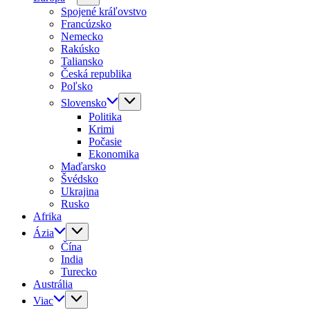
Spojené kráľovstvo
Francúzsko
Nemecko
Rakúsko
Taliansko
Česká republika
Poľsko
Slovensko
Politika
Krimi
Počasie
Ekonomika
Maďarsko
Švédsko
Ukrajina
Rusko
Afrika
Ázia
Čína
India
Turecko
Austrália
Viac