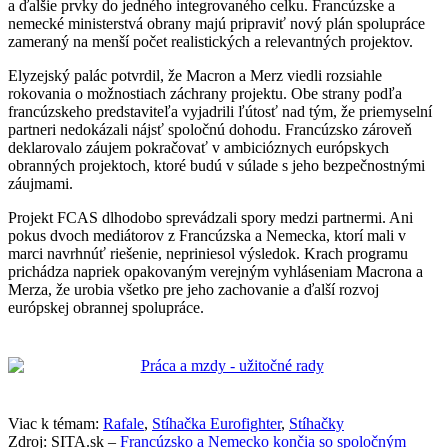
a ďalšie prvky do jedného integrovaného celku. Francúzske a
nemecké ministerstvá obrany majú pripraviť nový plán spolupráce
zameraný na menší počet realistických a relevantných projektov.
Elyzejský palác potvrdil, že Macron a Merz viedli rozsiahle
rokovania o možnostiach záchrany projektu. Obe strany podľa
francúzskeho predstaviteľa vyjadrili ľútosť nad tým, že priemyselní
partneri nedokázali nájsť spoločnú dohodu. Francúzsko zároveň
deklarovalo záujem pokračovať v ambicióznych európskych
obranných projektoch, ktoré budú v súlade s jeho bezpečnostnými
záujmami.
Projekt FCAS dlhodobo sprevádzali spory medzi partnermi. Ani
pokus dvoch mediátorov z Francúzska a Nemecka, ktorí mali v
marci navrhnúť riešenie, nepriniesol výsledok. Krach programu
prichádza napriek opakovaným verejným vyhláseniam Macrona a
Merza, že urobia všetko pre jeho zachovanie a ďalší rozvoj
európskej obrannej spolupráce.
Viac k témam:
Rafale
,
Stíhačka Eurofighter
,
Stíhačky
Zdroj: SITA.sk –
Francúzsko a Nemecko končia so spoločným