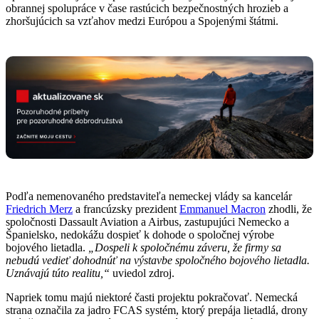
obrannej spolupráce v čase rastúcich bezpečnostných hrozieb a
zhoršujúcich sa vzťahov medzi Európou a Spojenými štátmi.
Podľa nemenovaného predstaviteľa nemeckej vlády sa kancelár
Friedrich Merz
a francúzsky prezident
Emmanuel Macron
zhodli, že
spoločnosti Dassault Aviation a Airbus, zastupujúci Nemecko a
Španielsko, nedokážu dospieť k dohode o spoločnej výrobe
bojového lietadla.
„Dospeli k spoločnému záveru, že firmy sa
nebudú vedieť dohodnúť na výstavbe spoločného bojového lietadla.
Uznávajú túto realitu,“
uviedol zdroj.
Napriek tomu majú niektoré časti projektu pokračovať. Nemecká
strana označila za jadro FCAS systém, ktorý prepája lietadlá, drony