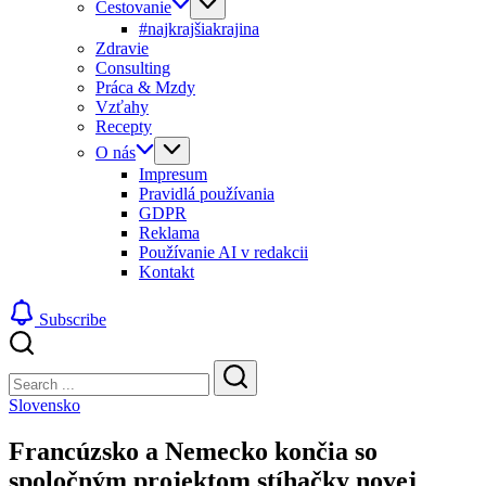
Cestovanie
#najkrajšiakrajina
Zdravie
Consulting
Práca & Mzdy
Vzťahy
Recepty
O nás
Impresum
Pravidlá používania
GDPR
Reklama
Používanie AI v redakcii
Kontakt
Subscribe
Close
Search
Search
Slovensko
Francúzsko a Nemecko končia so
spoločným projektom stíhačky novej