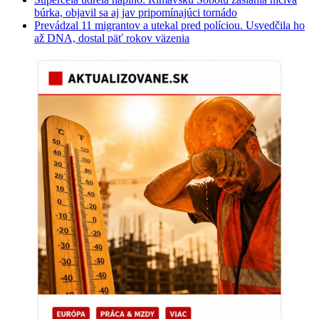
búrka, objavil sa aj jav pripomínajúci tornádo
Prevádzal 11 migrantov a utekal pred políciou. Usvedčila ho
až DNA, dostal päť rokov väzenia