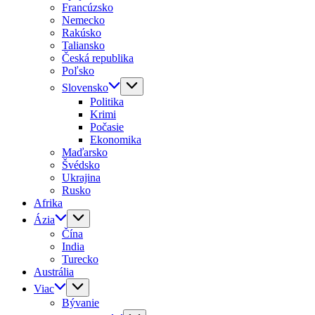
Francúzsko
Nemecko
Rakúsko
Taliansko
Česká republika
Poľsko
Slovensko
Politika
Krimi
Počasie
Ekonomika
Maďarsko
Švédsko
Ukrajina
Rusko
Afrika
Ázia
Čína
India
Turecko
Austrália
Viac
Bývanie