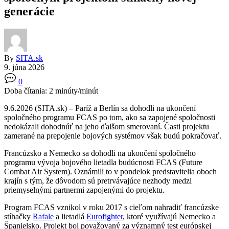
generácie
By
SITA.sk
9. júna 2026
0
Doba čítania:
2
minúty/minút
9.6.2026 (SITA.sk) – Paríž a Berlín sa dohodli na ukončení
spoločného programu FCAS po tom, ako sa zapojené spoločnosti
nedokázali dohodnúť na jeho ďalšom smerovaní. Časti projektu
zamerané na prepojenie bojových systémov však budú pokračovať.
Francúzsko a Nemecko sa dohodli na ukončení spoločného
programu vývoja bojového lietadla budúcnosti FCAS (Future
Combat Air System). Oznámili to v pondelok predstavitelia oboch
krajín s tým, že dôvodom sú pretrvávajúce nezhody medzi
priemyselnými partnermi zapojenými do projektu.
Program FCAS vznikol v roku 2017 s cieľom nahradiť francúzske
stíhačky
Rafale
a lietadlá
Eurofighter
, ktoré využívajú Nemecko a
Španielsko. Projekt bol považovaný za významný test európskej