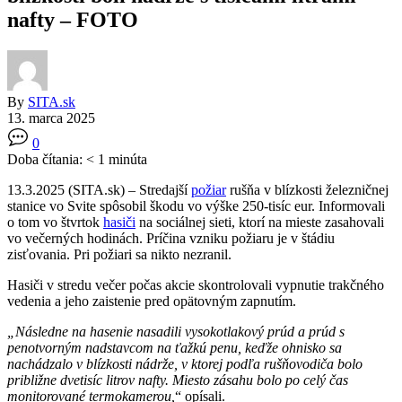
nafty – FOTO
By
SITA.sk
13. marca 2025
0
Doba čítania:
< 1
minúta
13.3.2025 (SITA.sk) – Stredajší
požiar
rušňa v blízkosti železničnej
stanice vo Svite spôsobil škodu vo výške 250-tisíc eur. Informovali
o tom vo štvrtok
hasiči
na sociálnej sieti, ktorí na mieste zasahovali
vo večerných hodinách. Príčina vzniku požiaru je v štádiu
zisťovania. Pri požiari sa nikto nezranil.
Hasiči v stredu večer počas akcie skontrolovali vypnutie trakčného
vedenia a jeho zaistenie pred opätovným zapnutím.
„Následne na hasenie nasadili vysokotlakový prúd a prúd s
penotvorným nadstavcom na ťažkú penu, keďže ohnisko sa
nachádzalo v blízkosti nádrže, v ktorej podľa rušňovodiča bolo
približne dvetisíc litrov nafty. Miesto zásahu bolo po celý čas
monitorované termokamerou,
“ opísali.