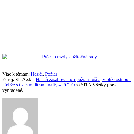
Viac k témam:
Hasiči
,
Požiar
Zdroj: SITA.sk –
Hasiči zasahovali pri požiari rušňa, v blízkosti boli
nádrže s tisícami litrami nafty – FOTO
© SITA Všetky práva
vyhradené.