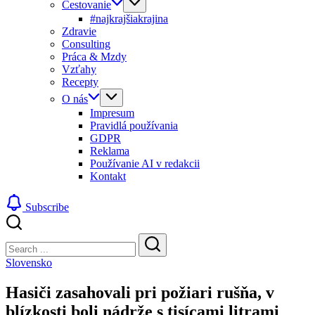
Cestovanie
#najkrajšiakrajina
Zdravie
Consulting
Práca & Mzdy
Vzťahy
Recepty
O nás
Impresum
Pravidlá používania
GDPR
Reklama
Používanie AI v redakcii
Kontakt
Subscribe
Close
Search
Search
Slovensko
Hasiči zasahovali pri požiari rušňa, v
blízkosti boli nádrže s tisícami litrami