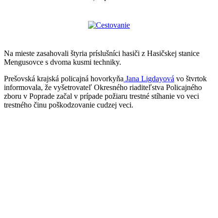
Na mieste zasahovali štyria príslušníci hasiči z Hasičskej stanice
Mengusovce s dvoma kusmi techniky.
Prešovská krajská policajná hovorkyňa
Jana Ligdayová
vo štvrtok
informovala, že vyšetrovateľ Okresného riaditeľstva Policajného
zboru v Poprade začal v prípade požiaru trestné stíhanie vo veci
trestného činu poškodzovanie cudzej veci.