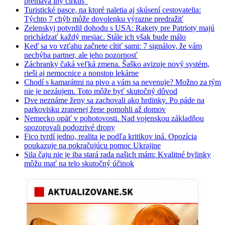
premáva iný cirkus“
Turistické pasce, na ktoré naletia aj skúsení cestovatelia:
Týchto 7 chýb môže dovolenku výrazne predražiť
Zelenskyj potvrdil dohodu s USA: Rakety pre Patrioty majú
prichádzať každý mesiac. Stále ich však bude málo
Keď sa vo vzťahu začnete cítiť sami: 7 signálov, že vám
nechýba partner, ale jeho pozornosť
Záchranky čaká veľká zmena. Šaško avizuje nový systém,
rieši aj nemocnice a nonstop lekárne
Chodí s kamarátmi na pivo a vám sa nevenuje? Možno za tým
nie je nezáujem. Toto môže byť skutočný dôvod
Dve neznáme ženy sa zachovali ako hrdinky. Po páde na
parkovisku zranenej žene pomohli až domov
Nemecko opäť v pohotovosti. Nad vojenskou základňou
spozorovali podozrivé drony
Fico tvrdí jedno, realita je podľa kritikov iná. Opozícia
poukazuje na pokračujúcu pomoc Ukrajine
Sila čaju nie je iba stará rada našich mám: Kvalitné bylinky
môžu mať na telo skutočný účinok