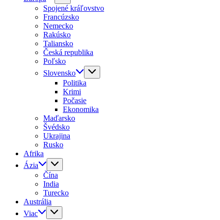
Spojené kráľovstvo
Francúzsko
Nemecko
Rakúsko
Taliansko
Česká republika
Poľsko
Slovensko
Politika
Krimi
Počasie
Ekonomika
Maďarsko
Švédsko
Ukrajina
Rusko
Afrika
Ázia
Čína
India
Turecko
Austrália
Viac