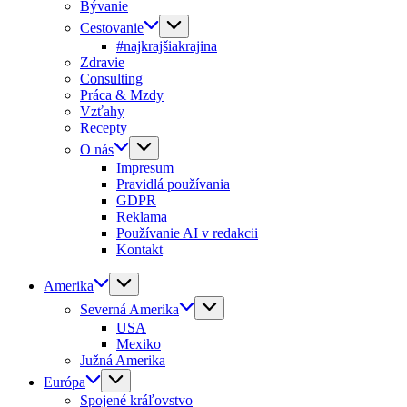
Bývanie
Cestovanie
#najkrajšiakrajina
Zdravie
Consulting
Práca & Mzdy
Vzťahy
Recepty
O nás
Impresum
Pravidlá používania
GDPR
Reklama
Používanie AI v redakcii
Kontakt
Amerika
Severná Amerika
USA
Mexiko
Južná Amerika
Európa
Spojené kráľovstvo