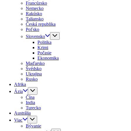
Francúzsko
Nemecko
Rakúsko
Taliansko
Česká republika
Poľsko
Slovensko
Politika
Krimi
Počasie
Ekonomika
Maďarsko
Švédsko
Ukrajina
Rusko
Afrika
Ázia
Čína
India
Turecko
Austrália
Viac
Bývanie