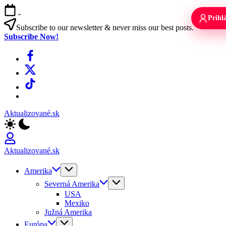
Skip
-
to
Prihlá
content
Subscribe to our newsletter & never miss our best posts.
Subscribe Now!
Facebook
X
TikTok
WhatsApp
Aktualizované.sk
Aktualizované.sk
Amerika
Severná Amerika
USA
Mexiko
Južná Amerika
Európa