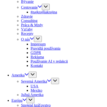
Bývanie
Cestovanie
#najkrajšiakrajina
Zdravie
Consulting
Práca & Mzdy
Vzťahy
Recepty
O nás
Impresum
Pravidlá používania
GDPR
Reklama
Používanie AI v redakcii
Kontakt
Amerika
Severná Amerika
USA
Mexiko
Južná Amerika
Európa
Spojené kráľovstvo