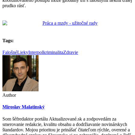
koordinovaného postupu môže globálny trh s falošnými liekmi ďalej
prudko rásť.
Tags:
FalošnéLieky
Interpol
kriminalita
Zdravie
Author
Miroslav Malatinský
Som šéfredaktor portálu Aktualizované.sk a zodpovedám za
smerovanie redakcie, kvalitu obsahu a dodržiavanie novinárskych
štandardov. Mojou prioritou je prinášať čitateľom rýchle, overené a