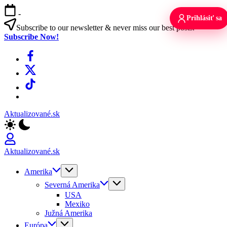
Skip
-
to
Prihlásiť sa
content
Subscribe to our newsletter & never miss our best posts.
Subscribe Now!
Facebook
X
TikTok
WhatsApp
Aktualizované.sk
Aktualizované.sk
Amerika
Severná Amerika
USA
Mexiko
Južná Amerika
Európa