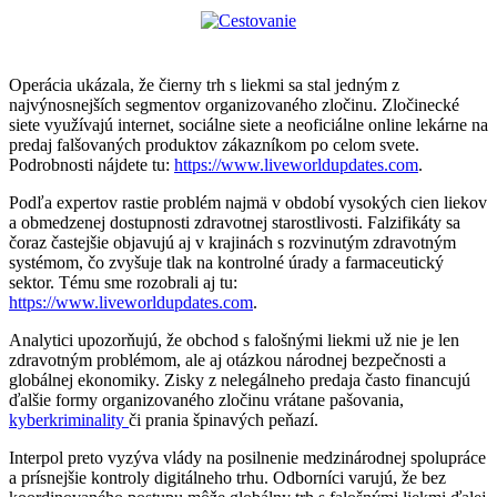
Operácia ukázala, že čierny trh s liekmi sa stal jedným z
najvýnosnejších segmentov organizovaného zločinu. Zločinecké
siete využívajú internet, sociálne siete a neoficiálne online lekárne na
predaj falšovaných produktov zákazníkom po celom svete.
Podrobnosti nájdete tu:
https://www.liveworldupdates.com
.
Podľa expertov rastie problém najmä v období vysokých cien liekov
a obmedzenej dostupnosti zdravotnej starostlivosti. Falzifikáty sa
čoraz častejšie objavujú aj v krajinách s rozvinutým zdravotným
systémom, čo zvyšuje tlak na kontrolné úrady a farmaceutický
sektor. Tému sme rozobrali aj tu:
https://www.liveworldupdates.com
.
Analytici upozorňujú, že obchod s falošnými liekmi už nie je len
zdravotným problémom, ale aj otázkou národnej bezpečnosti a
globálnej ekonomiky. Zisky z nelegálneho predaja často financujú
ďalšie formy organizovaného zločinu vrátane pašovania,
kyberkriminality
či prania špinavých peňazí.
Interpol preto vyzýva vlády na posilnenie medzinárodnej spolupráce
a prísnejšie kontroly digitálneho trhu. Odborníci varujú, že bez