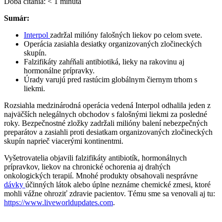
Doba čítania:
< 1
minúta
Sumár:
Interpol
zadržal milióny falošných liekov po celom svete.
Operácia zasiahla desiatky organizovaných zločineckých
skupín.
Falzifikáty zahŕňali antibiotiká, lieky na rakovinu aj
hormonálne prípravky.
Úrady varujú pred rastúcim globálnym čiernym trhom s
liekmi.
Rozsiahla medzinárodná operácia vedená Interpol odhalila jeden z
najväčších nelegálnych obchodov s falošnými liekmi za posledné
roky. Bezpečnostné zložky zadržali milióny balení nebezpečných
preparátov a zasiahli proti desiatkam organizovaných zločineckých
skupín naprieč viacerými kontinentmi.
Vyšetrovatelia objavili falzifikáty antibiotík, hormonálnych
prípravkov, liekov na chronické ochorenia aj drahých
onkologických terapií. Mnohé produkty obsahovali nesprávne
dávky
účinných látok alebo úplne neznáme chemické zmesi, ktoré
mohli vážne ohroziť zdravie pacientov. Tému sme sa venovali aj tu:
https://www.liveworldupdates.com
.