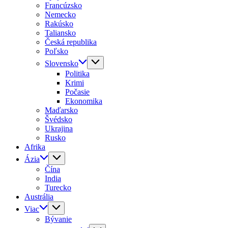
Francúzsko
Nemecko
Rakúsko
Taliansko
Česká republika
Poľsko
Slovensko
Politika
Krimi
Počasie
Ekonomika
Maďarsko
Švédsko
Ukrajina
Rusko
Afrika
Ázia
Čína
India
Turecko
Austrália
Viac
Bývanie