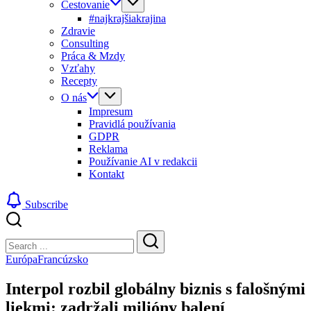
Cestovanie
#najkrajšiakrajina
Zdravie
Consulting
Práca & Mzdy
Vzťahy
Recepty
O nás
Impresum
Pravidlá používania
GDPR
Reklama
Používanie AI v redakcii
Kontakt
Subscribe
Close
Search
Search
Európa
Francúzsko
Interpol rozbil globálny biznis s falošnými
liekmi: zadržali milióny balení