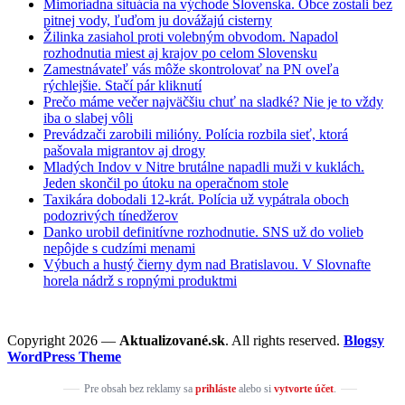
Mimoriadna situácia na východe Slovenska. Obce zostali bez
pitnej vody, ľuďom ju dovážajú cisterny
Žilinka zasiahol proti volebným obvodom. Napadol
rozhodnutia miest aj krajov po celom Slovensku
Zamestnávateľ vás môže skontrolovať na PN oveľa
rýchlejšie. Stačí pár kliknutí
Prečo máme večer najväčšiu chuť na sladké? Nie je to vždy
iba o slabej vôli
Prevádzači zarobili milióny. Polícia rozbila sieť, ktorá
pašovala migrantov aj drogy
Mladých Indov v Nitre brutálne napadli muži v kuklách.
Jeden skončil po útoku na operačnom stole
Taxikára dobodali 12-krát. Polícia už vypátrala oboch
podozrivých tínedžerov
Danko urobil definitívne rozhodnutie. SNS už do volieb
nepôjde s cudzími menami
Výbuch a hustý čierny dym nad Bratislavou. V Slovnafte
horela nádrž s ropnými produktmi
Copyright 2026 —
Aktualizované.sk
. All rights reserved.
Blogsy
WordPress Theme
Pre obsah bez reklamy sa
prihláste
alebo si
vytvorte účet
.