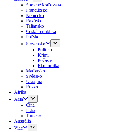
Spojené kráľovstvo
Francúzsko
Nemecko
Rakúsko
Taliansko
Česká republika
Poľsko
Slovensko
Politika
Krimi
Počasie
Ekonomika
Maďarsko
Švédsko
Ukrajina
Rusko
Afrika
Ázia
Čína
India
Turecko
Austrália
Viac