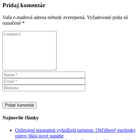
Pridaj komentár
Vaša e-mailová adresa nebude zverejnená.
Vyžadované polia sú
označené
*
Najnovšie články
Ozbrojení separatisti vyhrážajú turistom. Obľúbený európsky
ostrov hlási nové napätie