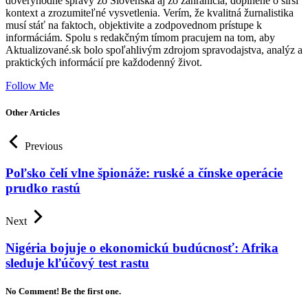
dôveryhodné správy zo Slovenska aj zo zahraničia, doplnené o širší
kontext a zrozumiteľné vysvetlenia. Verím, že kvalitná žurnalistika
musí stáť na faktoch, objektivite a zodpovednom prístupe k
informáciám. Spolu s redakčným tímom pracujem na tom, aby
Aktualizované.sk bolo spoľahlivým zdrojom spravodajstva, analýz a
praktických informácií pre každodenný život.
Follow Me
Other Articles
Previous
Poľsko čelí vlne špionáže: ruské a čínske operácie
prudko rastú
Next
Nigéria bojuje o ekonomickú budúcnosť: Afrika
sleduje kľúčový test rastu
No Comment! Be the first one.