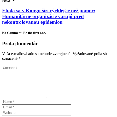
Next
Ebola sa v Kongu šíri rýchlejšie než pomoc:
Humanitárne organizácie varujú pred
nekontrolovanou epidémiou
No Comment! Be the first one.
Pridaj komentár
Vaša e-mailová adresa nebude zverejnená.
Vyžadované polia sú
označené
*