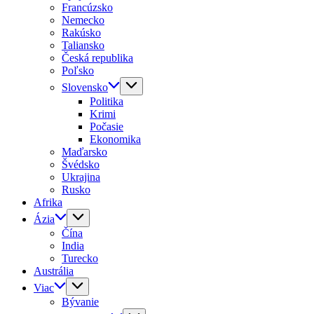
Francúzsko
Nemecko
Rakúsko
Taliansko
Česká republika
Poľsko
Slovensko
Politika
Krimi
Počasie
Ekonomika
Maďarsko
Švédsko
Ukrajina
Rusko
Afrika
Ázia
Čína
India
Turecko
Austrália
Viac
Bývanie