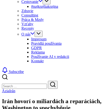
Cestovanie
#najkrajšiakrajina
Zdravie
Consulting
Práca & Mzdy
Vzťahy
Recepty
O nás
Impresum
Pravidlá používania
GDPR
Reklama
Používanie AI v redakcii
Kontakt
Subscribe
Close
Search
Search
Ázia
Irán
Irán hovorí o miliardách a reparáciách,
Washington to spochybňuje