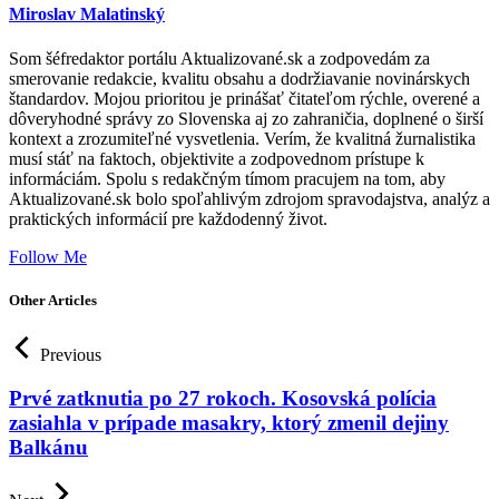
Miroslav Malatinský
Som šéfredaktor portálu Aktualizované.sk a zodpovedám za
smerovanie redakcie, kvalitu obsahu a dodržiavanie novinárskych
štandardov. Mojou prioritou je prinášať čitateľom rýchle, overené a
dôveryhodné správy zo Slovenska aj zo zahraničia, doplnené o širší
kontext a zrozumiteľné vysvetlenia. Verím, že kvalitná žurnalistika
musí stáť na faktoch, objektivite a zodpovednom prístupe k
informáciám. Spolu s redakčným tímom pracujem na tom, aby
Aktualizované.sk bolo spoľahlivým zdrojom spravodajstva, analýz a
praktických informácií pre každodenný život.
Follow Me
Other Articles
Previous
Prvé zatknutia po 27 rokoch. Kosovská polícia
zasiahla v prípade masakry, ktorý zmenil dejiny
Balkánu