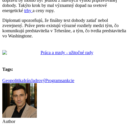
dopravu by mohlo byť jednou z hlavných výhod pripravovanej
dohody. Takýto krok by mal významný dopad na svetové
energetické
trhy
a ceny ropy.
Diplomati upozorňujú, že finálny text dohody zatiaľ nebol
zverejnený. Práve preto existujú výrazné rozdiely medzi tým, čo
komunikujú predstavitelia v Teheráne, a tým, čo tvrdia predstavitelia
vo Washingtone.
Tags:
Geopolitika
Irán
JadrovýProgram
sankcie
Author