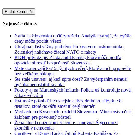
Najnovšie články
Nafta na Slovensku opäť zdražela. Analytici varujú, že vyššie
ceny môžu pocítiť všetci
Ukrajina hlási vážny problém. Po krvavom ruskom útoku
Zelenskyj naliehavo žiadal NATO o rakety
KDH pritvrdzuje: Žiada audit kamier, ktoré môžu podľa
opozície ohroziť bezpečnosť Slovenska
Máte doma vajíčka? 5 rýchlych večerí, ktoré z nich pripravíte
bez veľkého nákupu
Ste stále unavení, aj keď spíte dosť? Za vyčerpaním nemusí
byť iba nedostatok spánku
Pokuty aj na Martinských holiach. Polícia už kontroluje novú
zákazovú zónu
Byt môže pôsobiť luxusnejšie aj bez drahého nábytku: 8
detailov, ktoré dokážu zmeniť celý interiér
Medvede na Kysuciach rozdelili Slovensko. Ministerstvo čelí
žalobám pre povolený odstrel
Žena útočila nožnicami v centre Londýna. Štyria muži
skončili v nemocnici
Čurillovci a Daniel Lipšic žalujú Roberta Kaliňáka. Za