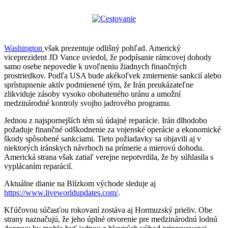
Washington
však prezentuje odlišný pohľad. Americký
viceprezident JD Vance uviedol, že podpísanie rámcovej dohody
samo osebe nepovedie k uvoľneniu žiadnych finančných
prostriedkov. Podľa USA bude akékoľvek zmiernenie sankcií alebo
sprístupnenie aktív podmienené tým, že Irán preukázateľne
zlikviduje zásoby vysoko obohateného uránu a umožní
medzinárodné kontroly svojho jadrového programu.
Jednou z najspornejších tém sú údajné reparácie. Irán dlhodobo
požaduje finančné odškodnenie za vojenské operácie a ekonomické
škody spôsobené sankciami. Tieto požiadavky sa objavili aj v
niektorých iránskych návrhoch na prímerie a mierovú dohodu.
Americká strana však zatiaľ verejne nepotvrdila, že by súhlasila s
vyplácaním reparácií.
Aktuálne dianie na Blízkom východe sleduje aj
https://www.liveworldupdates.com/
.
Kľúčovou súčasťou rokovaní zostáva aj Hormuzský prieliv. Obe
strany naznačujú, že jeho úplné otvorenie pre medzinárodnú lodnú