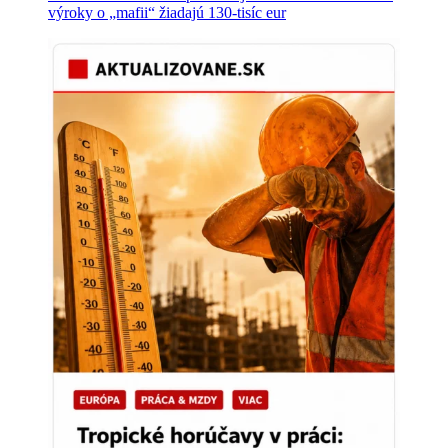
výroky o „mafii“ žiadajú 130-tisíc eur