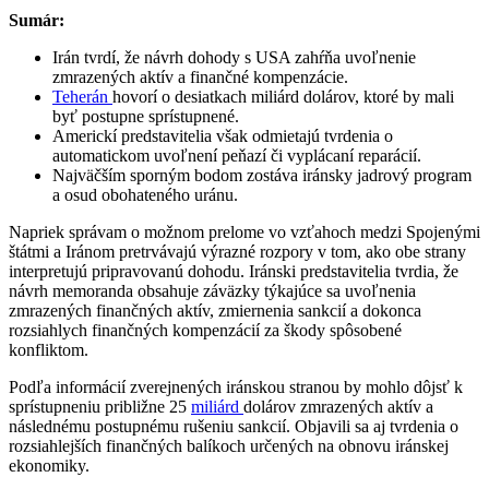
Sumár:
Irán tvrdí, že návrh dohody s USA zahŕňa uvoľnenie
zmrazených aktív a finančné kompenzácie.
Teherán
hovorí o desiatkach miliárd dolárov, ktoré by mali
byť postupne sprístupnené.
Americkí predstavitelia však odmietajú tvrdenia o
automatickom uvoľnení peňazí či vyplácaní reparácií.
Najväčším sporným bodom zostáva iránsky jadrový program
a osud obohateného uránu.
Napriek správam o možnom prelome vo vzťahoch medzi Spojenými
štátmi a Iránom pretrvávajú výrazné rozpory v tom, ako obe strany
interpretujú pripravovanú dohodu. Iránski predstavitelia tvrdia, že
návrh memoranda obsahuje záväzky týkajúce sa uvoľnenia
zmrazených finančných aktív, zmiernenia sankcií a dokonca
rozsiahlych finančných kompenzácií za škody spôsobené
konfliktom.
Podľa informácií zverejnených iránskou stranou by mohlo dôjsť k
sprístupneniu približne 25
miliárd
dolárov zmrazených aktív a
následnému postupnému rušeniu sankcií. Objavili sa aj tvrdenia o
rozsiahlejších finančných balíkoch určených na obnovu iránskej
ekonomiky.