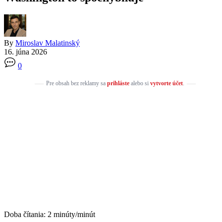
By
Miroslav Malatinský
16. júna 2026
0
Pre obsah bez reklamy sa
prihláste
alebo si
vytvorte účet
.
Doba čítania:
2
minúty/minút