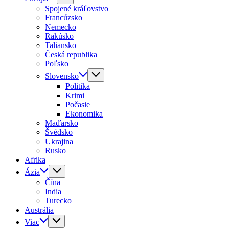
Spojené kráľovstvo
Francúzsko
Nemecko
Rakúsko
Taliansko
Česká republika
Poľsko
Slovensko
Politika
Krimi
Počasie
Ekonomika
Maďarsko
Švédsko
Ukrajina
Rusko
Afrika
Ázia
Čína
India
Turecko
Austrália
Viac