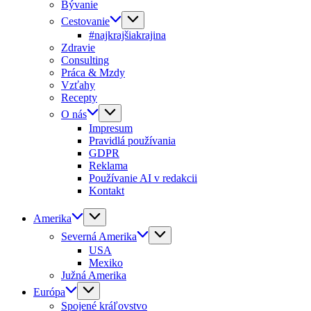
Bývanie
Cestovanie
#najkrajšiakrajina
Zdravie
Consulting
Práca & Mzdy
Vzťahy
Recepty
O nás
Impresum
Pravidlá používania
GDPR
Reklama
Používanie AI v redakcii
Kontakt
Amerika
Severná Amerika
USA
Mexiko
Južná Amerika
Európa
Spojené kráľovstvo