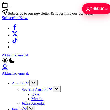
Skip
-
to
Prihlásiť sa
content
Subscribe to our newsletter & never miss our best posts.
Subscribe Now!
Facebook
X
TikTok
WhatsApp
Aktualizované.sk
Aktualizované.sk
Amerika
Severná Amerika
USA
Mexiko
Južná Amerika
Európa