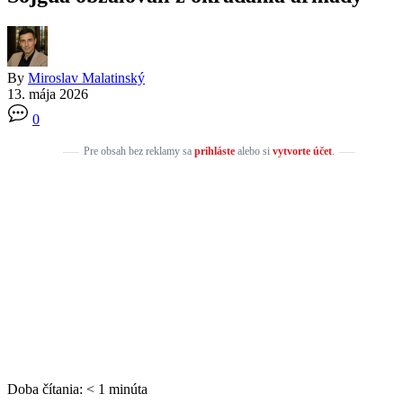
By
Miroslav Malatinský
13. mája 2026
0
Pre obsah bez reklamy sa
prihláste
alebo si
vytvorte účet
.
Doba čítania:
< 1
minúta