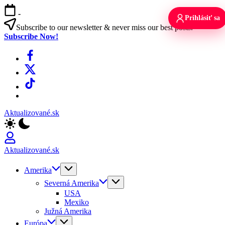
Skip
-
to
Prihlásiť sa
content
Subscribe to our newsletter & never miss our best posts.
Subscribe Now!
Facebook
X
TikTok
WhatsApp
Aktualizované.sk
Aktualizované.sk
Amerika
Severná Amerika
USA
Mexiko
Južná Amerika
Európa