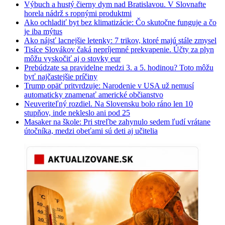
Výbuch a hustý čierny dym nad Bratislavou. V Slovnafte
horela nádrž s ropnými produktmi
Ako ochladiť byt bez klimatizácie: Čo skutočne funguje a čo
je iba mýtus
Ako nájsť lacnejšie letenky: 7 trikov, ktoré majú stále zmysel
Tisíce Slovákov čaká nepríjemné prekvapenie. Účty za plyn
môžu vyskočiť aj o stovky eur
Prebúdzate sa pravidelne medzi 3. a 5. hodinou? Toto môžu
byť najčastejšie príčiny
Trump opäť pritvrdzuje: Narodenie v USA už nemusí
automaticky znamenať americké občianstvo
Neuveriteľný rozdiel. Na Slovensku bolo ráno len 10
stupňov, inde nekleslo ani pod 25
Masaker na škole: Pri streľbe zahynulo sedem ľudí vrátane
útočníka, medzi obeťami sú deti aj učitelia