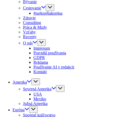
Bývanie
Cestovanie
#najkrajšiakrajina
Zdravie
Consulting
Práca & Mzdy
Vzťahy
Recepty
O nás
Impresum
Pravidlá používania
GDPR
Reklama
Používanie AI v redakcii
Kontakt
Amerika
Severná Amerika
USA
Mexiko
Južná Amerika
Európa
Spojené kráľovstvo