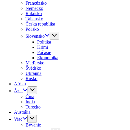
Francúzsko
Nemecko
Rakúsko
Taliansko
Česká republika
Poľsko
Slovensko
Politika
Krimi
Počasie
Ekonomika
Maďarsko
Švédsko
Ukrajina
Rusko
Afrika
Ázia
Čína
India
Turecko
Austrália
Viac
Bývanie