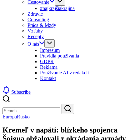
Cestovanie
#najkrajšiakrajina
Zdravie
Consulting
Práca & Mzdy
Vzťahy
Recepty
O nás
Impresum
Pravidlá používania
GDPR
Reklama
Používanie AI v redakcii
Kontakt
Subscribe
Close
Search
Search
Európa
Rusko
Kremeľ v napätí: blízkeho spojenca
Šojgua obžalovali z okrádania armády