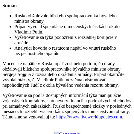
Sumár:
Rusko obžalovalo blízkeho spolupracovníka bývalého
ministra obrany.
Prípad vyvolal špekulácie o mocenských čistkách okolo
Vladimir Putin.
Vyšetrovanie sa týka podozrení z rozsiahlej korupcie v
armáde.
Analytici hovoria o rastúcom napätí vo vnútri ruského
bezpečnostného aparátu.
Mocenské napätie v Rusku opäť zosilnelo po tom, čo úrady
obžalovali blízkeho spolupracovníka bývalého ministra obrany
Sergeja Šojgua z rozsiahleho okrádania armády. Prípad okamžite
vyvolal otázky, či Vladimir Putin nezačína odstraňovať
nepohodlných ľudí z okolia bývalého vedenia rezortu obrany.
Vyšetrovanie sa podľa dostupných informácií týka manipulácie
vojenských kontraktov, sprenevery financií a podozrivých obchodov
pri armádnych zákazkách. Ruské bezpečnostné zložky v posledných
mesiacoch rozbehli viacero káuz spojených s ministerstvom obrany.
Tému sme sa venovali aj tu:
https://www.liveworldupdates.com
.