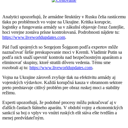
Analytici upozorňujú, že armádne štruktúry v Rusku čelia rastúcemu
tlaku po problémoch vo vojne na Ukrajine. Kritika korupcie,
logistiky a fungovania armády sa v zákulisí objavuje čoraz častejšie,
hoci verejne zostáva prísne kontrolovaná. Podrobnosti nájdete tu:
https://www.liveworldupdates.com
.
Pád ľudí spojených so Sergejom Šojguom podľa expertov môže
naznačovať širšie preskupovanie moci v Kremli. Vladimir Putin sa
podľa nich snaží upevniť kontrolu nad bezpečnostným aparátom a
eliminovať skupiny, ktoré stratili dôveru vedenia. Tému sme
rozobrali aj tu:
https://www.liveworldupdates.com
.
Vojna na Ukrajine zároveň zvyšuje tlak na efektivitu armády aj
vojenských výdavkov. Každá korupčná kauza v obrannom sektore
preto predstavuje citlivý problém pre obraz ruskej moci a stability
režimu.
Experti upozorňujú, že podobné procesy môžu pokračovať aj v
ďalších častiach štátneho aparátu. V období vojny a ekonomických
sankcií sa boj o vplyv vo vnútri ruských elít stáva ešte tvrdším a
menej predvídateľným.