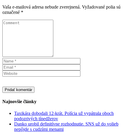
Vaša e-mailová adresa nebude zverejnená.
Vyžadované polia sú
označené
*
Najnovšie články
Taxikára dobodali 12-krát. Polícia už vypátrala oboch
podozrivých tínedžerov
Danko urobil definitívne rozhodnutie. SNS už do volieb
nepôjde s cudzími menami