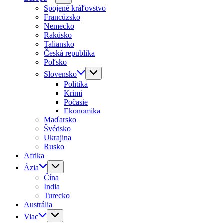
Spojené kráľovstvo
Francúzsko
Nemecko
Rakúsko
Taliansko
Česká republika
Poľsko
Slovensko
Politika
Krimi
Počasie
Ekonomika
Maďarsko
Švédsko
Ukrajina
Rusko
Afrika
Ázia
Čína
India
Turecko
Austrália
Viac