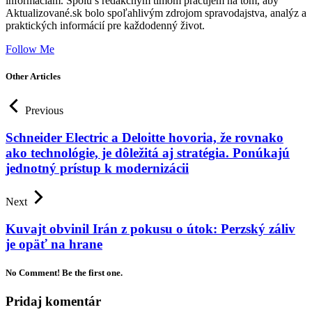
informáciám. Spolu s redakčným tímom pracujem na tom, aby
Aktualizované.sk bolo spoľahlivým zdrojom spravodajstva, analýz a
praktických informácií pre každodenný život.
Follow Me
Other Articles
Previous
Schneider Electric a Deloitte hovoria, že rovnako
ako technológie, je dôležitá aj stratégia. Ponúkajú
jednotný prístup k modernizácii
Next
Kuvajt obvinil Irán z pokusu o útok: Perzský záliv
je opäť na hrane
No Comment! Be the first one.
Pridaj komentár