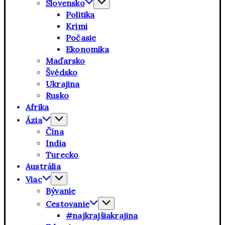
Slovensko
Politika
Krimi
Počasie
Ekonomika
Maďarsko
Švédsko
Ukrajina
Rusko
Afrika
Ázia
Čína
India
Turecko
Austrália
Viac
Bývanie
Cestovanie
#najkrajšiakrajina