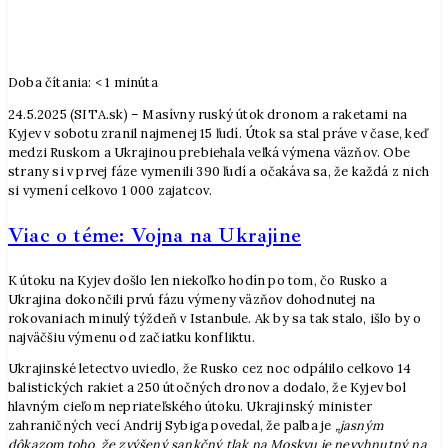
Doba čítania:
< 1
minúta
24.5.2025 (SITA.sk) – Masívny ruský útok dronom a raketami na
Kyjev v sobotu zranil najmenej 15 ľudí. Útok sa stal práve v čase, keď
medzi Ruskom a Ukrajinou prebiehala veľká výmena väzňov. Obe
strany si v prvej fáze vymenili 390 ľudí a očakáva sa, že každá z nich
si vymení celkovo 1 000 zajatcov.
Viac o téme: Vojna na Ukrajine
K útoku na Kyjev došlo len niekoľko hodín po tom, čo Rusko a
Ukrajina dokončili prvú fázu výmeny väzňov dohodnutej na
rokovaniach minulý týždeň v Istanbule. Ak by sa tak stalo, išlo by o
najväčšiu výmenu od začiatku konfliktu.
Ukrajinské letectvo uviedlo, že Rusko cez noc odpálilo celkovo 14
balistických rakiet a 250 útočných dronov a dodalo, že Kyjev bol
hlavným cieľom nepriateľského útoku. Ukrajinský minister
zahraničných vecí Andrij Sybiga povedal, že paľba je
„jasným
dôkazom toho, že zvýšený sankčný tlak na Moskvu je nevyhnutný na