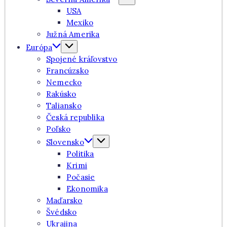
USA
Mexiko
Južná Amerika
Európa
Spojené kráľovstvo
Francúzsko
Nemecko
Rakúsko
Taliansko
Česká republika
Poľsko
Slovensko
Politika
Krimi
Počasie
Ekonomika
Maďarsko
Švédsko
Ukrajina