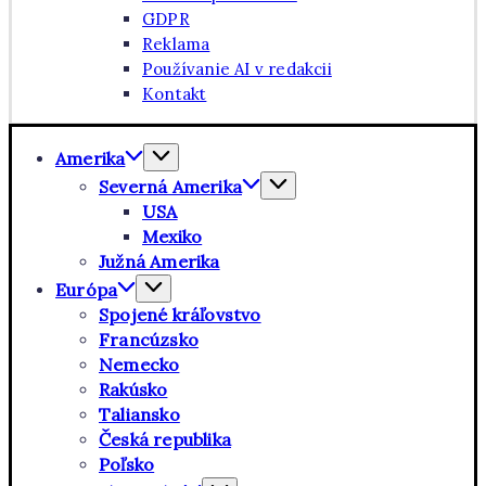
GDPR
Reklama
Používanie AI v redakcii
Kontakt
Amerika
Severná Amerika
USA
Mexiko
Južná Amerika
Európa
Spojené kráľovstvo
Francúzsko
Nemecko
Rakúsko
Taliansko
Česká republika
Poľsko