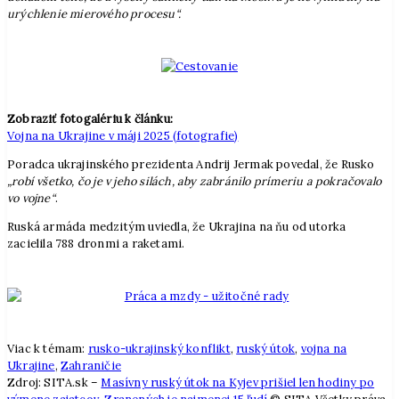
urýchlenie mierového procesu“.
Zobraziť fotogalériu k článku:
Vojna na Ukrajine v máji 2025 (fotografie)
Poradca ukrajinského prezidenta Andrij Jermak povedal, že Rusko
„robí všetko, čo je v jeho silách, aby zabránilo prímeriu a pokračovalo
vo vojne“
.
Ruská armáda medzitým uviedla, že Ukrajina na ňu od utorka
zacielila 788 dronmi a raketami.
Viac k témam:
rusko-ukrajinský konflikt
,
ruský útok
,
vojna na
Ukrajine
,
Zahraničie
Zdroj: SITA.sk –
Masívny ruský útok na Kyjev prišiel len hodiny po