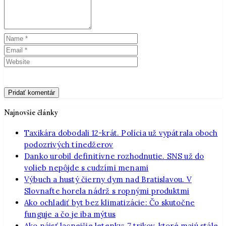
Najnovšie články
Taxikára dobodali 12-krát. Polícia už vypátrala oboch
podozrivých tínedžerov
Danko urobil definitívne rozhodnutie. SNS už do
volieb nepôjde s cudzími menami
Výbuch a hustý čierny dym nad Bratislavou. V
Slovnafte horela nádrž s ropnými produktmi
Ako ochladiť byt bez klimatizácie: Čo skutočne
funguje a čo je iba mýtus
Ako nájsť lacnejšie letenky: 7 trikov, ktoré majú stále