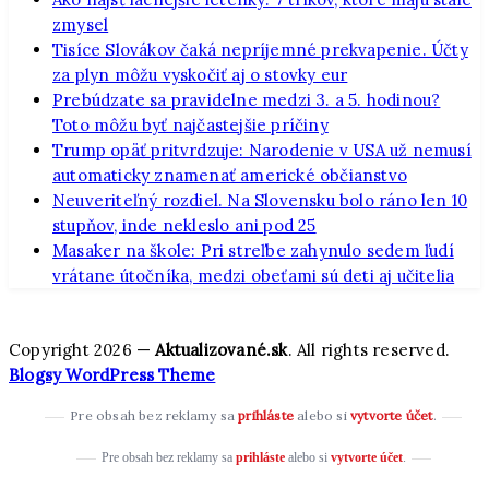
zmysel
Tisíce Slovákov čaká nepríjemné prekvapenie. Účty
za plyn môžu vyskočiť aj o stovky eur
Prebúdzate sa pravidelne medzi 3. a 5. hodinou?
Toto môžu byť najčastejšie príčiny
Trump opäť pritvrdzuje: Narodenie v USA už nemusí
automaticky znamenať americké občianstvo
Neuveriteľný rozdiel. Na Slovensku bolo ráno len 10
stupňov, inde nekleslo ani pod 25
Masaker na škole: Pri streľbe zahynulo sedem ľudí
vrátane útočníka, medzi obeťami sú deti aj učitelia
Copyright 2026 —
Aktualizované.sk
. All rights reserved.
Blogsy WordPress Theme
Pre obsah bez reklamy sa
prihláste
alebo si
vytvorte účet
.