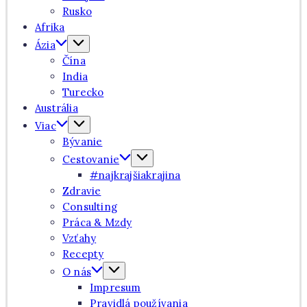
Rusko
Afrika
Ázia
Čína
India
Turecko
Austrália
Viac
Bývanie
Cestovanie
#najkrajšiakrajina
Zdravie
Consulting
Práca & Mzdy
Vzťahy
Recepty
O nás
Impresum
Pravidlá používania