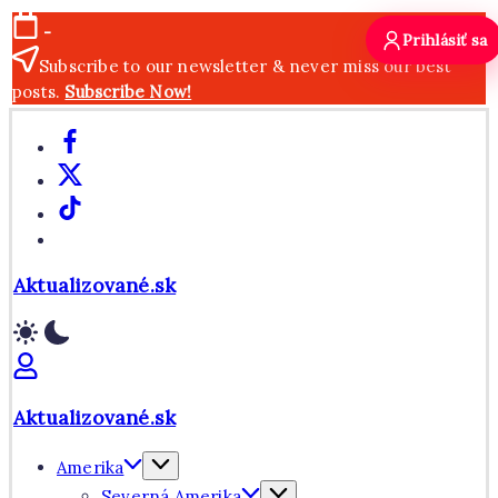
Skip
-
Prihlásiť sa
to
Subscribe to our newsletter & never miss our best
content
posts.
Subscribe Now!
Facebook
X
TikTok
WhatsApp
Aktualizované.sk
Aktualizované.sk
Amerika
Severná Amerika