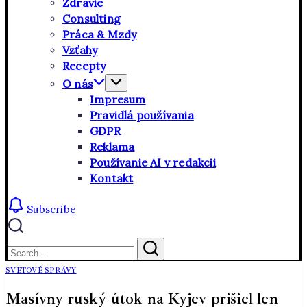
Zdravie
Consulting
Práca & Mzdy
Vzťahy
Recepty
O nás
Impresum
Pravidlá používania
GDPR
Reklama
Používanie AI v redakcii
Kontakt
Subscribe
Close
Search
Search
SVETOVÉ SPRÁVY
Masívny ruský útok na Kyjev prišiel len