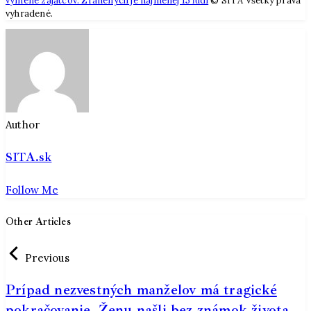
výmene zajatcov. Zranených je najmenej 15 ľudí
© SITA Všetky práva
vyhradené.
Author
SITA.sk
Follow Me
Other Articles
Previous
Prípad nezvestných manželov má tragické
pokračovanie. Ženu našli bez známok života,