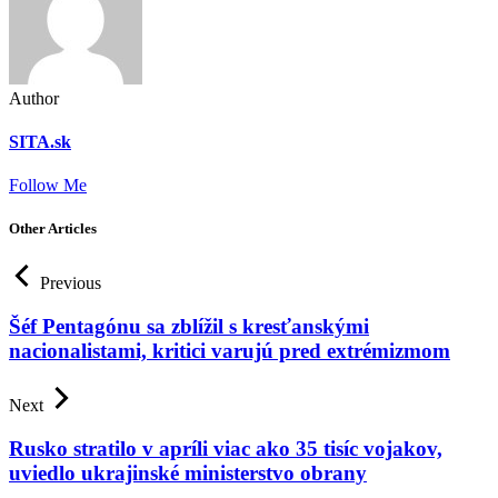
Author
SITA.sk
Follow Me
Other Articles
Previous
Šéf Pentagónu sa zblížil s kresťanskými
nacionalistami, kritici varujú pred extrémizmom
Next
Rusko stratilo v apríli viac ako 35 tisíc vojakov,
uviedlo ukrajinské ministerstvo obrany