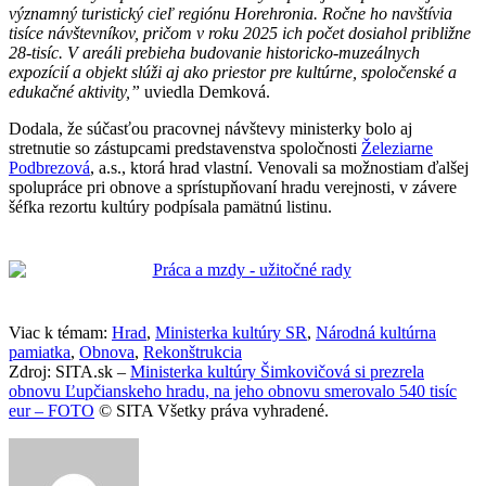
významný turistický cieľ regiónu Horehronia. Ročne ho navštívia
tisíce návštevníkov, pričom v roku 2025 ich počet dosiahol približne
28-tisíc. V areáli prebieha budovanie historicko-muzeálnych
expozícií a objekt slúži aj ako priestor pre kultúrne, spoločenské a
edukačné aktivity,”
uviedla Demková.
Dodala, že súčasťou pracovnej návštevy ministerky bolo aj
stretnutie so zástupcami predstavenstva spoločnosti
Železiarne
Podbrezová
, a.s., ktorá hrad vlastní. Venovali sa možnostiam ďalšej
spolupráce pri obnove a sprístupňovaní hradu verejnosti, v závere
šéfka rezortu kultúry podpísala pamätnú listinu.
Viac k témam:
Hrad
,
Ministerka kultúry SR
,
Národná kultúrna
pamiatka
,
Obnova
,
Rekonštrukcia
Zdroj: SITA.sk –
Ministerka kultúry Šimkovičová si prezrela
obnovu Ľupčianskeho hradu, na jeho obnovu smerovalo 540 tisíc
eur – FOTO
© SITA Všetky práva vyhradené.