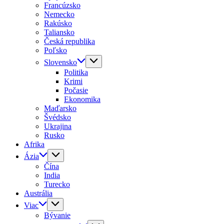
Francúzsko
Nemecko
Rakúsko
Taliansko
Česká republika
Poľsko
Slovensko
Politika
Krimi
Počasie
Ekonomika
Maďarsko
Švédsko
Ukrajina
Rusko
Afrika
Ázia
Čína
India
Turecko
Austrália
Viac
Bývanie