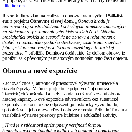
V prípade, ak sa vám nezobrazil zdieľaný obsah nad týmto textom
kliknite sem
Rezort kultúry vlani na realizáciu obnovy hradu vyčlenil
540-tisíc
eur
z projektu
Obnovme si svoj dom
.
„Obnova hradu je
realizovaná aj prostredníctvom konkrétnych projektov zameraných
na záchranu a sprístupnenie jeho historických častí. Aktuálne
prebiehajúci projekt sa sústreďuje na obnovu a reštaurovanie
druhého nadzemného podlažia stredovekej časti hradu s cieľom
jeho sprístupnenia verejnosti formou muzeálnej a historickej
prezentácie,”
priblížila Demková dodávajúc, že cieľom obnovy je
priblížiť sa k pôvodným pamiatkovým hodnotám tejto časti objektu.
Obnova a nové expozície
Zachovať chce aj autentické priestorové, výtvarno-umelecké a
stavebné prvky. V rámci projektu je pripravená aj obnova
historických konštrukcií a nadviazanie na už realizovanú obnovu
hradnej kaplnky. Nové expozície návštevníkom cez autentické
exponáty a rekonštrukcie odprezentujú historický vývoj hradu,
spôsob života jeho obyvateľov i dobové remeslá. Pribudnúť majú aj
variabilné výstavne priestory pre kultúrne a edukačné aktivity.
„Hrad je v súčasnosti sprístupnený verejnosti formou
komentovaných prehliadok a kultúrnych podujatí a predstavuje