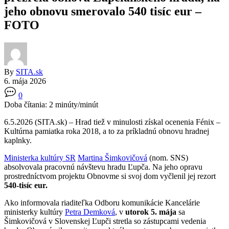
jeho obnovu smerovalo 540 tisíc eur –
FOTO
By
SITA.sk
6. mája 2026
0
Doba čítania:
2
minúty/minút
6.5.2026 (SITA.sk) – Hrad tiež v minulosti získal ocenenia Fénix –
Kultúrna pamiatka roka 2018, a to za príkladnú obnovu hradnej
kaplnky.
Ministerka kultúry SR
Martina Šimkovičová
(nom. SNS)
absolvovala pracovnú návštevu hradu Ľupča. Na jeho opravu
prostredníctvom projektu Obnovme si svoj dom vyčlenil jej rezort
540-tisíc eur.
Ako informovala riaditeľka Odboru komunikácie Kancelárie
ministerky kultúry
Petra Demková
, v
utorok 5. mája
sa
Šimkovičová v Slovenskej Ľupči stretla so zástupcami vedenia