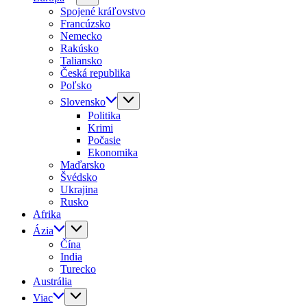
Spojené kráľovstvo
Francúzsko
Nemecko
Rakúsko
Taliansko
Česká republika
Poľsko
Slovensko
Politika
Krimi
Počasie
Ekonomika
Maďarsko
Švédsko
Ukrajina
Rusko
Afrika
Ázia
Čína
India
Turecko
Austrália
Viac