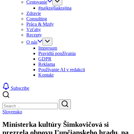
Cestovanie
#najkrajšiakrajina
Zdravie
Consulting
Práca & Mzdy
Vzťahy
Recepty
O nás
Impresum
Pravidlá používania
GDPR
Reklama
Používanie AI v redakcii
Kontakt
Subscribe
Close
Search
Search
Slovensko
Ministerka kultúry Šimkovičová si
prezrela obnovu Ľupčianskeho hradu, na