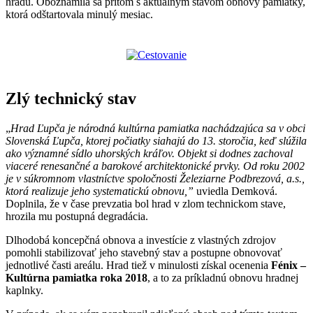
hradu. Oboznámila sa pritom s aktuálnym stavom obnovy pamiatky,
ktorá odštartovala minulý mesiac.
Zlý technický stav
„
Hrad Ľupča je národná kultúrna pamiatka nachádzajúca sa v obci
Slovenská Ľupča, ktorej počiatky siahajú do 13. storočia, keď slúžila
ako významné sídlo uhorských kráľov. Objekt si dodnes zachoval
viaceré renesančné a barokové architektonické prvky. Od roku 2002
je v súkromnom vlastníctve spoločnosti Železiarne Podbrezová, a.s.,
ktorá realizuje jeho systematickú obnovu,”
uviedla Demková.
Doplnila, že v čase prevzatia bol hrad v zlom technickom stave,
hrozila mu postupná degradácia.
Dlhodobá koncepčná obnova a investície z vlastných zdrojov
pomohli stabilizovať jeho stavebný stav a postupne obnovovať
jednotlivé časti areálu. Hrad tiež v minulosti získal ocenenia
Fénix –
Kultúrna pamiatka roka 2018
, a to za príkladnú obnovu hradnej
kaplnky.