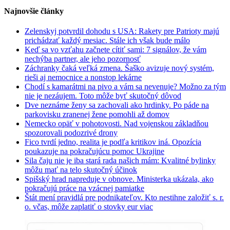
Najnovšie články
Zelenskyj potvrdil dohodu s USA: Rakety pre Patrioty majú
prichádzať každý mesiac. Stále ich však bude málo
Keď sa vo vzťahu začnete cítiť sami: 7 signálov, že vám
nechýba partner, ale jeho pozornosť
Záchranky čaká veľká zmena. Šaško avizuje nový systém,
rieši aj nemocnice a nonstop lekárne
Chodí s kamarátmi na pivo a vám sa nevenuje? Možno za tým
nie je nezáujem. Toto môže byť skutočný dôvod
Dve neznáme ženy sa zachovali ako hrdinky. Po páde na
parkovisku zranenej žene pomohli až domov
Nemecko opäť v pohotovosti. Nad vojenskou základňou
spozorovali podozrivé drony
Fico tvrdí jedno, realita je podľa kritikov iná. Opozícia
poukazuje na pokračujúcu pomoc Ukrajine
Sila čaju nie je iba stará rada našich mám: Kvalitné bylinky
môžu mať na telo skutočný účinok
Spišský hrad napreduje v obnove. Ministerka ukázala, ako
pokračujú práce na vzácnej pamiatke
Štát mení pravidlá pre podnikateľov. Kto nestihne založiť s. r.
o. včas, môže zaplatiť o stovky eur viac