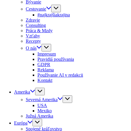
Bývanie
Cestovanie
#najkrajšiakrajina
Zdravie
Consulting
Práca & Mzdy
Vzťahy
Recepty
O nás
Impresum
Pravidlá používania
GDPR
Reklama
Používanie AI v redakcii
Kontakt
Amerika
Severná Amerika
USA
Mexiko
Južná Amerika
Európa
Spojené kráľovstvo