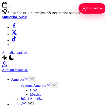
Skip
-
to
Prihlásiť sa
content
Subscribe to our newsletter & never miss our best posts.
Subscribe Now!
Facebook
X
TikTok
WhatsApp
Aktualizované.sk
Aktualizované.sk
Amerika
Severná Amerika
USA
Mexiko
Južná Amerika
Európa