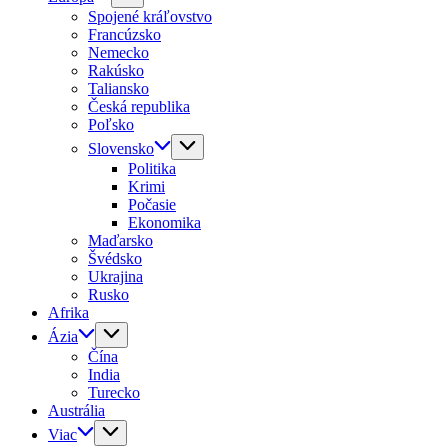
Spojené kráľovstvo
Francúzsko
Nemecko
Rakúsko
Taliansko
Česká republika
Poľsko
Slovensko
Politika
Krimi
Počasie
Ekonomika
Maďarsko
Švédsko
Ukrajina
Rusko
Afrika
Ázia
Čína
India
Turecko
Austrália
Viac