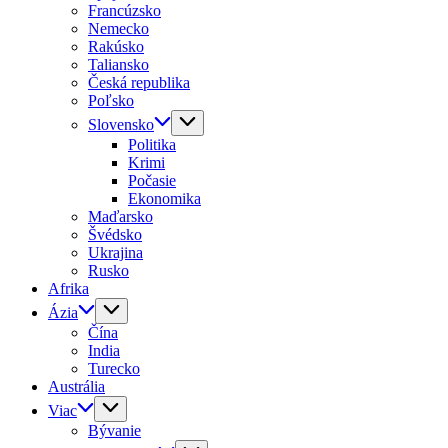
Francúzsko
Nemecko
Rakúsko
Taliansko
Česká republika
Poľsko
Slovensko
Politika
Krimi
Počasie
Ekonomika
Maďarsko
Švédsko
Ukrajina
Rusko
Afrika
Ázia
Čína
India
Turecko
Austrália
Viac
Bývanie