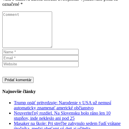
označené
*
Najnovšie články
Trump opäť pritvrdzuje: Narodenie v USA už nemusí
automaticky znamenať americké občianstvo
Neuveriteľný rozdiel. Na Slovensku bolo ráno len 10
stupňov, inde nekleslo ani pod 25
Masaker na škole: Pri streľbe zahynulo sedem ľudí vrátane
útočníka, medzi obeťami sú deti aj učitelia