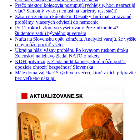
Prečo niektorí kolegovia postupujú rýchlejšie, hoci nepracujú
viac? Samotný výkon nemusí na kariérny rast stačiť
Zásah na známom kúpalisku: Desiatky ľudí mali zdravotné
problémy, viacerých odviezli do nemocníc
Po 12 rokoch zlom vo vyšetrovaní: Pre zmiznutie 43
študentov zatkli bývalého guvernéra
Nafta na Slovensku opäť zdražela. Analytici varujú, že vyššie
ceny môžu pocítiť všetci
Ukrajina hlási vážny problém. Po krvavom ruskom útoku
Zelenskyj naliehavo žiadal NATO o rakety
KDH pritvrdzuje: Žiada audit kamier, ktoré môžu podľa
opozície ohroziť bezpečnosť Slovenska
Máte doma vajíčka? 5 rýchlych večerí, ktoré z nich pripravíte
bez veľkého nákupu