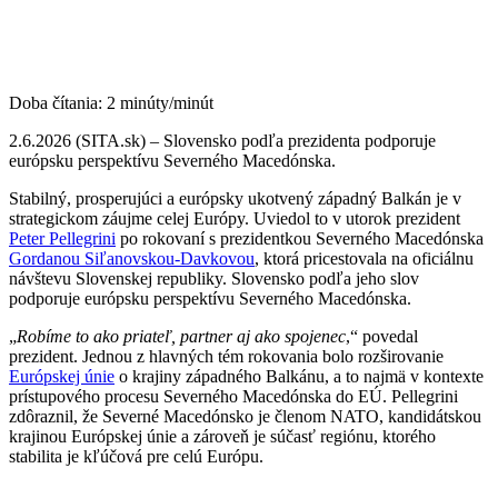
Doba čítania:
2
minúty/minút
2.6.2026 (SITA.sk) – Slovensko podľa prezidenta podporuje
európsku perspektívu Severného Macedónska.
Stabilný, prosperujúci a európsky ukotvený západný Balkán je v
strategickom záujme celej Európy. Uviedol to v utorok prezident
Peter Pellegrini
po rokovaní s prezidentkou Severného Macedónska
Gordanou Siľanovskou-Davkovou
, ktorá pricestovala na oficiálnu
návštevu Slovenskej republiky. Slovensko podľa jeho slov
podporuje európsku perspektívu Severného Macedónska.
„
Robíme to ako priateľ, partner aj ako spojenec
,“ povedal
prezident. Jednou z hlavných tém rokovania bolo rozširovanie
Európskej únie
o krajiny západného Balkánu, a to najmä v kontexte
prístupového procesu Severného Macedónska do EÚ. Pellegrini
zdôraznil, že Severné Macedónsko je členom NATO, kandidátskou
krajinou Európskej únie a zároveň je súčasť regiónu, ktorého
stabilita je kľúčová pre celú Európu.