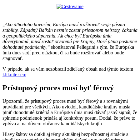
„
Ako dlhodobo hovorím, Európa musí rozširovať svoje pásmo
stability. Západný Balkán nesmie zostať priestorom neistoty, čakania
a geopolitického súperenia. Ak chce byť Európska únia
dôveryhodná, musí zostať otvorená pre krajiny, ktoré plnia postupne
dohodnuté podmienky
,“ skonštatoval Pellegrini s tým, že Európska
únia dnes stojí pred otázkou, či sa bude rozširovať alebo bude
stagnovať.
V prípade, ak sa vám nezobrazil zdieľaný obsah nad týmto textom
kliknite sem
Prístupový proces musí byť férový
Upozornil, že prístupový proces musí byť férový a s rovnakými
pravidlami pre všetkých. Ako uviedol, kandidátske krajiny musia
plniť dohodnuté kritériá a Európska únia musí dávať jasný signál, že
splnenie podmienok prináša aj konkrétny posun. Dodal, že práve to
vplýva aj na dôveru občanov kandidátskych krajín.
Hlavy štátov sa dotkli aj témy aktuálnej bezpečnostnej situácie a
zhodli sa na potrebe diplomatického riešenia pre trvalý mier na