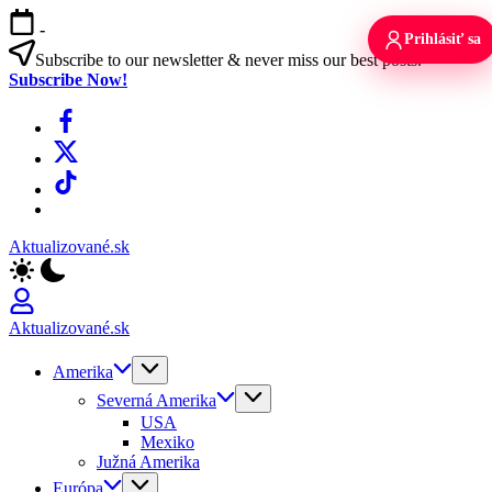
Skip
-
to
Prihlásiť sa
content
Subscribe to our newsletter & never miss our best posts.
Subscribe Now!
Facebook
X
TikTok
WhatsApp
Aktualizované.sk
Aktualizované.sk
Amerika
Severná Amerika
USA
Mexiko
Južná Amerika
Európa