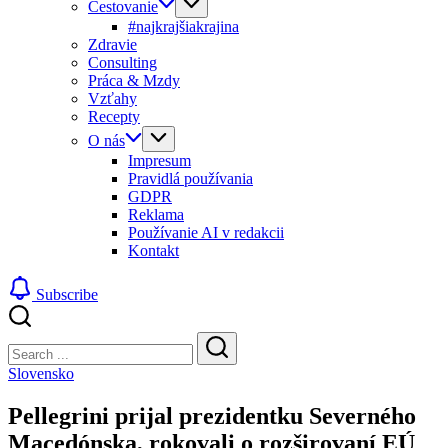
Cestovanie
#najkrajšiakrajina
Zdravie
Consulting
Práca & Mzdy
Vzťahy
Recepty
O nás
Impresum
Pravidlá používania
GDPR
Reklama
Používanie AI v redakcii
Kontakt
Subscribe
Close
Search
Search
Slovensko
Pellegrini prijal prezidentku Severného
Macedónska, rokovali o rozširovaní EÚ