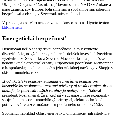
Ukrajine. Obaja sa zúčastnia na júlovom samite NATO v Ankare a
majú záujem, aby Európa bola silnejším a spoľahlivejším pilierom
bezpečnosti a obrany v Severoatlantickej aliancii.
V prípade, ak sa vám nezobrazil zdieľaný obsah nad týmto textom
kliknite sem
Energetická bezpečnosť
Diskutovali tiež o energetickej bezpečnosti, a to v kontexte
diverzifikácie, nových prepojení a realistických investícií. Prezident
vyzdvihol, že Slovensko a Severné Macedónsko má priateľské,
nekonfliktné a otvorené vzťahy. Pripomenul podpísanie Memoranda
o hospodárskej spolupráci počas jeho oficiálnej návštevy v Skopje v
októbri minulého roka.
„
Podnikateľské kontakty, zasadnutie zmiešanej komisie pre
hospodársku spoluprácu, rezortné návštevy aj rastúci záujem firiem
ukazujú, že potenciál našich vzťahov je reálny
,“ skonštatoval
prezident. Poznamenal, že aj keď sú v súčasnosti naše ekonomiky
spojené najmä cez automobilový priemysel, elektrotechniku či
potravinové reťazce, možnosti sú podľa neho omnoho väčšie.
Spomenul napríklad oblasť energetiky, digitalizácie, infraštruktúry,