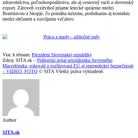
zdravotníctva, poľnohospodárstva, ale aj cestovný ruch a slovenský
export. Zároveň vyzdvihol priame letecké spojenie medzi
Bratislavou a Skopje, čo pomáha turizmu, podnikaniu aj kontaktu
medzi občanmi a rozvíjaniu vzťahov.
Viac k témam:
Prezident Slovenskej republiky
Zdroj: SITA.sk –
Pellegrini prijal prezidentku Severného
Macedónska, rokovali o rozširovaní EÚ aj energetickej bezpečnosti
– VIDEO, FOTO
© SITA Všetky práva vyhradené.
Author
SITA.sk