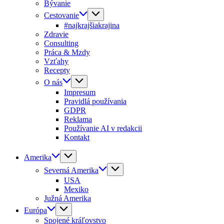
Bývanie
Cestovanie
#najkrajšiakrajina
Zdravie
Consulting
Práca & Mzdy
Vzťahy
Recepty
O nás
Impresum
Pravidlá používania
GDPR
Reklama
Používanie AI v redakcii
Kontakt
Amerika
Severná Amerika
USA
Mexiko
Južná Amerika
Európa
Spojené kráľovstvo