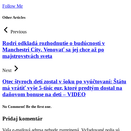
Follow Me
Other Articles
Previous
Rodri odkladá rozhodnutie o budúcnosti v
Manchestri City. Venovať sa jej chce až po
majstrovstvách sveta
Next
Otec štyroch detí zostal v šoku po vyúčtovaní: Štátu
má vrátiť vyše 5-tisíc eur, ktoré predtým dostal na
daňovom bonuse na deti – VIDEO
No Comment! Be the first one.
Pridaj komentár
Vaša e-mailová adresa nebude zverejnená.
Vyžadované polia sú