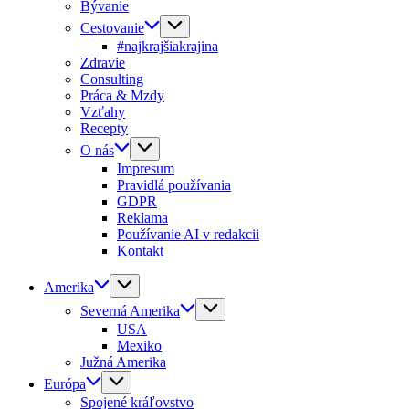
Bývanie
Cestovanie
#najkrajšiakrajina
Zdravie
Consulting
Práca & Mzdy
Vzťahy
Recepty
O nás
Impresum
Pravidlá používania
GDPR
Reklama
Používanie AI v redakcii
Kontakt
Amerika
Severná Amerika
USA
Mexiko
Južná Amerika
Európa
Spojené kráľovstvo