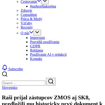
Cestovanie
#najkrajšiakrajina
Zdravie
Consulting
Práca & Mzdy
Vzťahy
Recepty
O nás
Impresum
Pravidlá používania
GDPR
Reklama
Používanie AI v redakcii
Kontakt
Subscribe
Close
Search
Search
Slovensko
Raši prijal zástupcov ZMOS aj SK8,
predložili mu historicky prvý dokument k