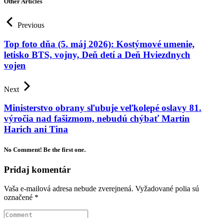
Other Articles
Previous
Top foto dňa (5. máj 2026): Kostýmové umenie,
letisko BTS, vojny, Deň detí a Deň Hviezdnych
vojen
Next
Ministerstvo obrany sľubuje veľkolepé oslavy 81.
výročia nad fašizmom, nebudú chýbať Martin
Harich ani Tina
No Comment! Be the first one.
Pridaj komentár
Vaša e-mailová adresa nebude zverejnená.
Vyžadované polia sú
označené
*