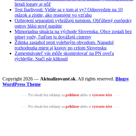
lietali lopaty aj nôž
Test žiarlivosti: Vidíte sa v tom aj vy? Odpovedzte na 10
otázok a zistite, ako reagujete vo vzťahu
Ozbrojení separatisti vyhrážajú turistom. Obľúbený európsky
ostrov hlási nové napätie
Mimoriadna situácia na východe Slovenska. Obce zostali bez
pitnej vody, ľuďom ju dovážajú cisterny
Žilinka zasiahol proti volebným obvodom. Napadol
rozhodnutia miest aj krajov po celom Slovensku
Zamestnávateľ vás môže skontrolovať na PN oveľa
rýchlejšie. Stačí pár kliknutí
Copyright 2026 —
Aktualizované.sk
. All rights reserved.
Blogsy
WordPress Theme
Pre obsah bez reklamy sa
prihláste
alebo si
vytvorte účet
.