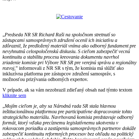
„
Predseda NR SR Richard Raši na spoločnom stretnutí so
zástupcami samosprávnych združení ocenil ich iniciatívu a
zdôraznil, že predložený materiál vníma ako odborný fundament pre
nevyhnutnú celospoločenskú diskusiu. S cieľom zabezpečiť vecnú
kontinuitu a stabilitu procesu kreovania dokumentu navrhol
zriadenie komisie pri Výbore NR SR pre verejnú správu a regionálny
rozvoj,
” informovali z NR SR s tým, že komisia má slúžiť ako
inkluzívna platforma pre zástupcov združení samospráv, s
možnosťou prizývania odborných expertov.
V prípade, ak sa vám nezobrazil zdieľaný obsah nad týmto textom
kliknite sem
„
Mojím cieľom je, aby sa Národná rada SR stala hlavnou
inštitucionálnou platformou pre participatívne dopracovanie tohto
strategického materiálu. Navrhovaná komisia predstavuje odborný
formát, ktorý vďaka precíznemu legislatívnemu ukotveniu v
rokovacom poriadku a zastúpeniu samosprávnych partnerov dokáže
zabezpečiť kontinuitu reformných procesov bez ohľadu na politický