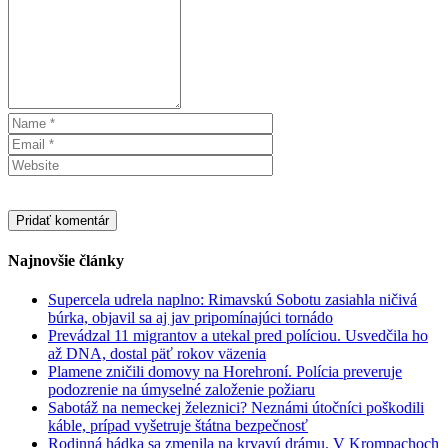
Najnovšie články
Supercela udrela naplno: Rimavskú Sobotu zasiahla ničivá
búrka, objavil sa aj jav pripomínajúci tornádo
Prevádzal 11 migrantov a utekal pred políciou. Usvedčila ho
až DNA, dostal päť rokov väzenia
Plamene zničili domovy na Horehroní. Polícia preveruje
podozrenie na úmyselné založenie požiaru
Sabotáž na nemeckej železnici? Neznámi útočníci poškodili
káble, prípad vyšetruje štátna bezpečnosť
Rodinná hádka sa zmenila na krvavú drámu. V Krompachoch