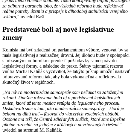
cyklus alebo volebné obdobie. Takto koncipovaný orgán považujem
za odbornú garanciu toho, že výsledná reforma bude reflektovať
reálne potreby územia a prispeje k dlhodobej stabilizácii verejného
sektora,
“ uviedol Raši.
Predstavené boli aj nové legislatívne
zmeny
Komisia má byť zriadená pri parlamentnom výbore, venovať by sa
mala legislatívnej a realizačnej úrovni. Jej úlohou bude v spolupráci
s prizvanými odborníkmi preniesť požiadavky samospráv do
legislatívnej formy, a následne do praxe. Štátny tajomník rezortu
vnútra Michal Kaliňák vyzdvihol, že takýto prístup umožní nastaviť
pripravovanú reformu tak, aby bola vykonateľná a reflektovala
skutočný život v regiónoch.
„
Na návrh modernizácie samospráv som nečakal so založenými
rukami. Dnešné rokovanie bolo aj o predstavení legislatívnych
zmien, ktoré už tento mesiac vstúpia do legislatívneho procesu.
Diskutovali sme o tom, ako modernizáciu samosprávy – ktorá je
behom na dlhú trať – fázovať do viacerých volebných období.
Osobne ma teší, že Centrá zdieľaných služieb, ktoré sme úspešne
pilotne rozbehli, sú jedným z kľúčových navrhovaných riešení,
“
uviedol na stretnutí M. Kaliňák.