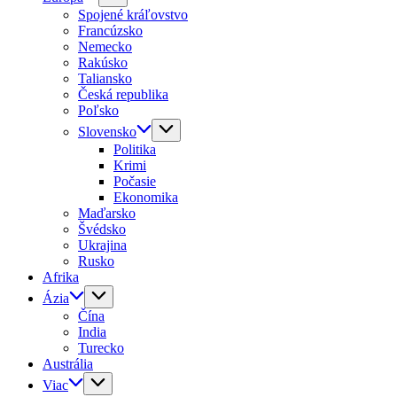
Spojené kráľovstvo
Francúzsko
Nemecko
Rakúsko
Taliansko
Česká republika
Poľsko
Slovensko
Politika
Krimi
Počasie
Ekonomika
Maďarsko
Švédsko
Ukrajina
Rusko
Afrika
Ázia
Čína
India
Turecko
Austrália
Viac