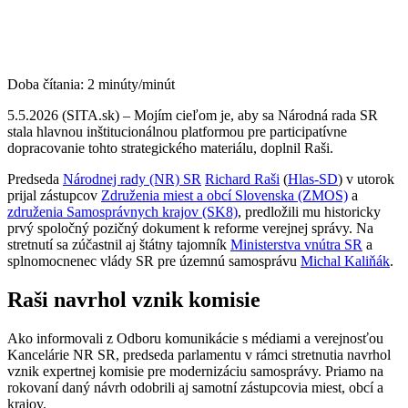
Doba čítania:
2
minúty/minút
5.5.2026 (SITA.sk) – Mojím cieľom je, aby sa Národná rada SR
stala hlavnou inštitucionálnou platformou pre participatívne
dopracovanie tohto strategického materiálu, doplnil Raši.
Predseda
Národnej rady (NR) SR
Richard Raši
(
Hlas-SD
) v utorok
prijal zástupcov
Združenia miest a obcí Slovenska (ZMOS)
a
združenia Samosprávnych krajov (SK8)
, predložili mu historicky
prvý spoločný pozičný dokument k reforme verejnej správy. Na
stretnutí sa zúčastnil aj štátny tajomník
Ministerstva vnútra SR
a
splnomocnenec vlády SR pre územnú samosprávu
Michal Kaliňák
.
Raši navrhol vznik komisie
Ako informovali z Odboru komunikácie s médiami a verejnosťou
Kancelárie NR SR, predseda parlamentu v rámci stretnutia navrhol
vznik expertnej komisie pre modernizáciu samosprávy. Priamo na
rokovaní daný návrh odobrili aj samotní zástupcovia miest, obcí a
krajov.