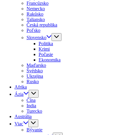
Francúzsko
Nemecko
Rakúsko
Taliansko
Česká republika
Poľsko
Slovensko
Politika
Krimi
Počasie
Ekonomika
Maďarsko
Švédsko
Ukrajina
Rusko
Afrika
Ázia
Čína
India
Turecko
Austrália
Viac
Bývanie