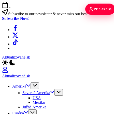
Skip
-
to
Prihlásiť sa
content
Subscribe to our newsletter & never miss our best posts.
Subscribe Now!
Facebook
X
TikTok
WhatsApp
Aktualizované.sk
Aktualizované.sk
Amerika
Severná Amerika
USA
Mexiko
Južná Amerika
Európa