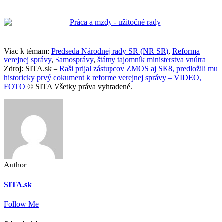
Viac k témam:
Predseda Národnej rady SR (NR SR)
,
Reforma
verejnej správy
,
Samosprávy
,
štátny tajomník ministerstva vnútra
Zdroj: SITA.sk –
Raši prijal zástupcov ZMOS aj SK8, predložili mu
historicky prvý dokument k reforme verejnej správy – VIDEO,
FOTO
© SITA Všetky práva vyhradené.
Author
SITA.sk
Follow Me