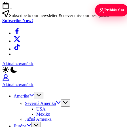
Skip
-
to
Prihlásiť sa
content
Subscribe to our newsletter & never miss our best posts.
Subscribe Now!
Facebook
X
TikTok
WhatsApp
Aktualizované.sk
Aktualizované.sk
Amerika
Severná Amerika
USA
Mexiko
Južná Amerika
Európa