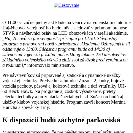
O 11:00 sa začne pietny akt kladenia vencov na vojenskom cintoríne
Háj-Nicovô. verejnosť ho bude môcť sledovať v priamom prenose
STVR a návštevníci osláv na LED obrazovkách v areáli akadémie.
„
Háj-Nicovô sa pre verejnosť sprístupní po 12.30. Slávnostný
program s príhovormi hostí v priestoroch Akadémie Ozbrojených síl
odštartuje o 13:00. Súčasťou programu bude od 14:30 aj
slávnostná vojenská prísaha, počas ktorej takmer 270 absolventov
základného vojenského výcviku zloží svoj záväzok pred verejnosťou
a rodinami,
“ informovalo ministerstvo.
Pre návštevníkov sú pripravené aj statické a dynamické ukážky
vojenskej techniky. Predvedú sa húfnice Zuzana 2, tanky, bojové
vozidlá pechoty, pásová aj kolesová technika a tiež vrtuľníky UH-
60 Black Hawk. Na programe aj zoskok výsadkárov, prelety
leteckej techniky a prezentácia špeciálnych síl. Súčasťou budú aj
ukážky klubov vojenskej histórie. Program zavŕši koncert Martina
Haricha a speváčky Tiny.
K dispozícii budú záchytné parkoviská
Ministerstvo informovalo, že pre návštevníkom, ktorí prídu autom,