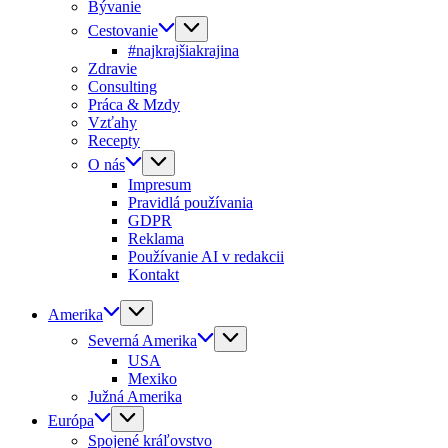
Bývanie
Cestovanie
#najkrajšiakrajina
Zdravie
Consulting
Práca & Mzdy
Vzťahy
Recepty
O nás
Impresum
Pravidlá používania
GDPR
Reklama
Používanie AI v redakcii
Kontakt
Amerika
Severná Amerika
USA
Mexiko
Južná Amerika
Európa
Spojené kráľovstvo