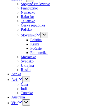
Spojené kráľovstvo
Francúzsko
Nemecko
Rakúsko
Taliansko
Česká republika
Poľsko
Slovensko
Politika
Krimi
Počasie
Ekonomika
Maďarsko
Švédsko
Ukrajina
Rusko
Afrika
Ázia
Čína
India
Turecko
Austrália
Viac