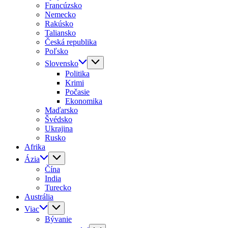
Francúzsko
Nemecko
Rakúsko
Taliansko
Česká republika
Poľsko
Slovensko
Politika
Krimi
Počasie
Ekonomika
Maďarsko
Švédsko
Ukrajina
Rusko
Afrika
Ázia
Čína
India
Turecko
Austrália
Viac
Bývanie