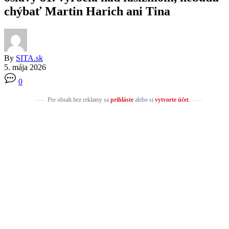
chýbať Martin Harich ani Tina
By
SITA.sk
5. mája 2026
0
Pre obsah bez reklamy sa
prihláste
alebo si
vytvorte účet
.