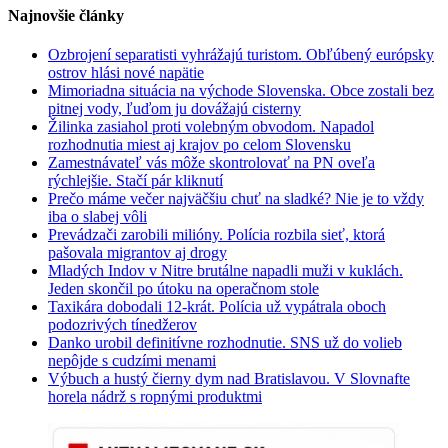
Najnovšie články
Ozbrojení separatisti vyhrážajú turistom. Obľúbený európsky
ostrov hlási nové napätie
Mimoriadna situácia na východe Slovenska. Obce zostali bez
pitnej vody, ľuďom ju dovážajú cisterny
Žilinka zasiahol proti volebným obvodom. Napadol
rozhodnutia miest aj krajov po celom Slovensku
Zamestnávateľ vás môže skontrolovať na PN oveľa
rýchlejšie. Stačí pár kliknutí
Prečo máme večer najväčšiu chuť na sladké? Nie je to vždy
iba o slabej vôli
Prevádzači zarobili milióny. Polícia rozbila sieť, ktorá
pašovala migrantov aj drogy
Mladých Indov v Nitre brutálne napadli muži v kuklách.
Jeden skončil po útoku na operačnom stole
Taxikára dobodali 12-krát. Polícia už vypátrala oboch
podozrivých tínedžerov
Danko urobil definitívne rozhodnutie. SNS už do volieb
nepôjde s cudzími menami
Výbuch a hustý čierny dym nad Bratislavou. V Slovnafte
horela nádrž s ropnými produktmi