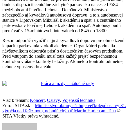
bude k dispozícii centrálne záchytné parkovisko na ceste II/584
medzi obcami Pavčina Lehota a Demänová. Ministerstvo
zabezpečilo aj kyvadlovú autobusovú dopravu, a to z autobusovej
stanice v Liptovskom Mikuláši k akadémii a späť a z centrálneho
parkoviska v Pavčinej Lehote k akadémii a späť. Autobusy budú
premávať v 15-minútových intervaloch od 8:45 do 18:00.
Rezort odporúča využiť najmä kyvadlovú dopravu pre obmedzenú
kapacitu parkovania v okolí akadémie. Organizátori podujatia
návštevníkom odporúča prísť s dostatočným časovým predstihom.
Pred vstupom do areálu musí totiž každý prejsť bezpečnostnou
kontrolou vrátane kontroly batožiny. Ak niekto kontrolu odmietne,
nebude vpustený do areálu.
Viac k témam:
Koncert
,
Oslavy
,
Vojenská technika
Zdroj: SITA.sk –
Ministerstvo obrany sľubuje veľkolepé oslavy 81.
výročia nad fašizmom, nebudú chýbať Martin Harich ani Tina
©
SITA Všetky práva vyhradené.