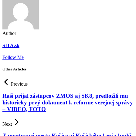
Author
SITA.sk
Follow Me
Other Articles
Previous
Raši prijal zástupcov ZMOS aj SK8, predložili mu
historicky prvý dokument k reforme verejnej správy
– VIDEO, FOTO
Next
Zamestnanci mesta Košice aj Košického kraja budú