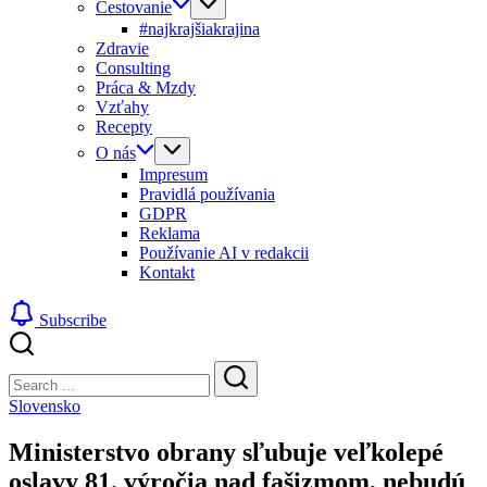
Cestovanie
#najkrajšiakrajina
Zdravie
Consulting
Práca & Mzdy
Vzťahy
Recepty
O nás
Impresum
Pravidlá používania
GDPR
Reklama
Používanie AI v redakcii
Kontakt
Subscribe
Close
Search
Search
Slovensko
Ministerstvo obrany sľubuje veľkolepé
oslavy 81. výročia nad fašizmom, nebudú