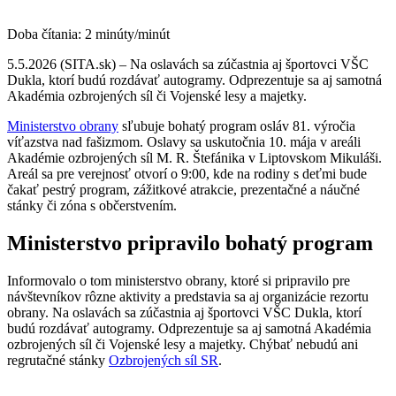
Doba čítania:
2
minúty/minút
5.5.2026 (SITA.sk) – Na oslavách sa zúčastnia aj športovci VŠC
Dukla, ktorí budú rozdávať autogramy. Odprezentuje sa aj samotná
Akadémia ozbrojených síl či Vojenské lesy a majetky.
Ministerstvo obrany
sľubuje bohatý program osláv 81. výročia
víťazstva nad fašizmom. Oslavy sa uskutočnia 10. mája v areáli
Akadémie ozbrojených síl M. R. Štefánika v Liptovskom Mikuláši.
Areál sa pre verejnosť otvorí o 9:00, kde na rodiny s deťmi bude
čakať pestrý program, zážitkové atrakcie, prezentačné a náučné
stánky či zóna s občerstvením.
Ministerstvo pripravilo bohatý program
Informovalo o tom ministerstvo obrany, ktoré si pripravilo pre
návštevníkov rôzne aktivity a predstavia sa aj organizácie rezortu
obrany. Na oslavách sa zúčastnia aj športovci VŠC Dukla, ktorí
budú rozdávať autogramy. Odprezentuje sa aj samotná Akadémia
ozbrojených síl či Vojenské lesy a majetky. Chýbať nebudú ani
regrutačné stánky
Ozbrojených síl SR
.