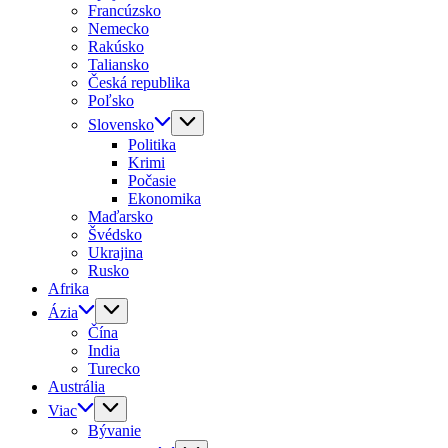
Francúzsko
Nemecko
Rakúsko
Taliansko
Česká republika
Poľsko
Slovensko
Politika
Krimi
Počasie
Ekonomika
Maďarsko
Švédsko
Ukrajina
Rusko
Afrika
Ázia
Čína
India
Turecko
Austrália
Viac
Bývanie