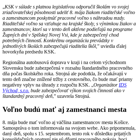
„
KSK v súlade s platnou legislatívou odporučil školám vo svojej
zriaďovateľskej pôsobnosti udeliť 8. mája žiakom riaditeľské voľno
a zamestnancom poskytnúť pracovné voľno s náhradou mzdy.
Riaditeľské voľno sa vzťahuje na krajské školy, s výnimkou žiakov a
zamestnancov, ktorí sa v tento deň aktívne podieľajú na programe
Župných dní v Spišskej Novej Vsi, kde je zabezpečený chod
potrebných činností. Konkrétnu organizáciu prevádzky v
jednotlivých školách zabezpečujú riaditelia škôl,
” uviedla ďalej
hovorkyňa predsedu KSK.
Regionálna autobusová doprava v kraji i na celom východnom
Slovensku bude zabezpečená v rozsahu štandardného pracovného
dňa počas školského roka. Strojná ale podotkla, že očakávajú v
tento deň značne znížené tržby z cestovného, čo bude mať priamy
negatívny vplyv na úhrady z rozpočtu KSK. „
Organizátor
IDS
Východ, s.r.o.
bude zabezpečovať výkon svojich činností ako v
štandardný pracovný deň
,” uzavrela Strojná.
Voľno budú mať aj zamestnanci mesta
8. mája bude mať voľno aj väčšina zamestnancov mesta Košice.
Samospráva o tom informovala na svojom webe. Ako pripomenula,
daný deň, spolu s 15. septembrom, tento rok v dôsledku prijatých
konsolidačných opatrení nie sú dňami pracovného pokoja, hoci