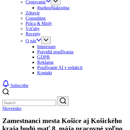
Cestovanie
#najkrajšiakrajina
Zdravie
Consulting
Práca & Mzdy
Vzťahy
Recepty
O nás
Impresum
Pravidlá používania
GDPR
Reklama
Používanie AI v redakcii
Kontakt
Subscribe
Close
Search
Search
Slovensko
Zamestnanci mesta Košice aj Košického
kraja budú mať 8. mája pracovné voľno