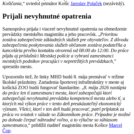
Košičania,
“ uviedol primátor Košíc
Jaroslav Polaček
(nezávislý).
Prijali nevyhnutné opatrenia
Samospráva prijala i viaceré nevyhnutné opatrenia na obmedzenie
prevádzky mestského magistrátu a jeho pracovísk. „
Prioritou
zostáva zabezpečenie základných služieb pre obyvateľov. Z dôvodu
zabezpečenia poskytovania služieb občanom zostáva podateľňa a
kancelária prvého kontaktu otvorená od 08:00 do 12:00. Do práce
pôjdu aj príslušníci Mestskej polície a vybraní zamestnanci
mestských podnikov pracujúci v nepretržitých prevádzkach,
”
spresnilo mesto.
Upozornilo tiež, že linky MHD budú 8. mája premávať v režime
školské prázdniny. Zariadenia športovej infraštruktúry v meste aj
košická ZOO budú fungovať štandardne. „
8. mája 2026 nastúpia
do práce len tí zamestnanci mesta, ktorí zabezpečujú ktorí
zabezpečujú nevyhnutnú prevádzku kompetencií mesta alebo tí, u
ktorých má výkon práce v tento deň preukázateľný ekonomický
význam. Všetci, ktorí v ten deň budú pracovať, patrí príplatok za
prácu vo sviatok v súlade so Zákonníkom práce. Prípadne je možné
po dohode čerpať náhradné voľno, a to výlučne so súhlasom
zamestnanca,
“ priblížil riaditeľ magistrátu mesta Košice
Marcel
Čop
.