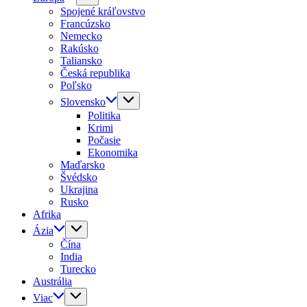
Spojené kráľovstvo
Francúzsko
Nemecko
Rakúsko
Taliansko
Česká republika
Poľsko
Slovensko
Politika
Krimi
Počasie
Ekonomika
Maďarsko
Švédsko
Ukrajina
Rusko
Afrika
Ázia
Čína
India
Turecko
Austrália
Viac