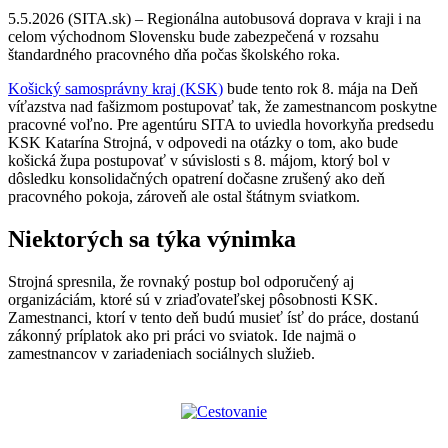
5.5.2026 (SITA.sk) – Regionálna autobusová doprava v kraji i na
celom východnom Slovensku bude zabezpečená v rozsahu
štandardného pracovného dňa počas školského roka.
Košický samosprávny kraj (KSK)
bude tento rok 8. mája na Deň
víťazstva nad fašizmom postupovať tak, že zamestnancom poskytne
pracovné voľno. Pre agentúru SITA to uviedla hovorkyňa predsedu
KSK Katarína Strojná, v odpovedi na otázky o tom, ako bude
košická župa postupovať v súvislosti s 8. májom, ktorý bol v
dôsledku konsolidačných opatrení dočasne zrušený ako deň
pracovného pokoja, zároveň ale ostal štátnym sviatkom.
Niektorých sa týka výnimka
Strojná spresnila, že rovnaký postup bol odporučený aj
organizáciám, ktoré sú v zriaďovateľskej pôsobnosti KSK.
Zamestnanci, ktorí v tento deň budú musieť ísť do práce, dostanú
zákonný príplatok ako pri práci vo sviatok. Ide najmä o
zamestnancov v zariadeniach sociálnych služieb.