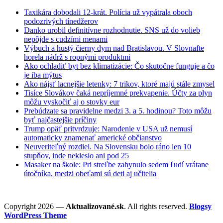
Taxikára dobodali 12-krát. Polícia už vypátrala oboch
podozrivých tínedžerov
Danko urobil definitívne rozhodnutie. SNS už do volieb
nepôjde s cudzími menami
Výbuch a hustý čierny dym nad Bratislavou. V Slovnafte
horela nádrž s ropnými produktmi
Ako ochladiť byt bez klimatizácie: Čo skutočne funguje a čo
je iba mýtus
Ako nájsť lacnejšie letenky: 7 trikov, ktoré majú stále zmysel
Tisíce Slovákov čaká nepríjemné prekvapenie. Účty za plyn
môžu vyskočiť aj o stovky eur
Prebúdzate sa pravidelne medzi 3. a 5. hodinou? Toto môžu
byť najčastejšie príčiny
Trump opäť pritvrdzuje: Narodenie v USA už nemusí
automaticky znamenať americké občianstvo
Neuveriteľný rozdiel. Na Slovensku bolo ráno len 10
stupňov, inde nekleslo ani pod 25
Masaker na škole: Pri streľbe zahynulo sedem ľudí vrátane
útočníka, medzi obeťami sú deti aj učitelia
Copyright 2026 —
Aktualizované.sk
. All rights reserved.
Blogsy
WordPress Theme