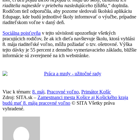
riaditelia najneskôr v priebehu nasledujúceho týždňa,
“ doplnila.
Rodičom tiež odporučila, aby pozorne sledovali školskú aplikáciu
Edupage, kde budú jednotlivé školy informovať o výučbe, prípadne
riaditeľskom voľne v daný deň.
Sociálna poisťovňa
v tejto súvislosti upozorňuje všetkých
pracujúcich rodičov, že ak ich dieťa navštevuje školu, ktorá vyhlási
8. mája riaditeľské voľno, môžu požiadať o tzv. ošetrovné. Výška
tejto dávky je 55 percent z denného vymeriavacieho základu, bližšie
informácie sú zverejnené na ich webstránke.
Viac k témam:
8. máj
,
Pracovné voľno
,
Primátor Košíc
Zdroj: SITA.sk –
Zamestnanci mesta Košice aj Košického kraja
budú mať 8. mája pracovné voľno
© SITA Všetky práva
vyhradené.