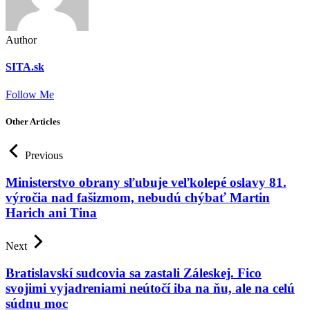
Author
SITA.sk
Follow Me
Other Articles
Previous
Ministerstvo obrany sľubuje veľkolepé oslavy 81.
výročia nad fašizmom, nebudú chýbať Martin
Harich ani Tina
Next
Bratislavskí sudcovia sa zastali Záleskej. Fico
svojimi vyjadreniami neútočí iba na ňu, ale na celú
súdnu moc