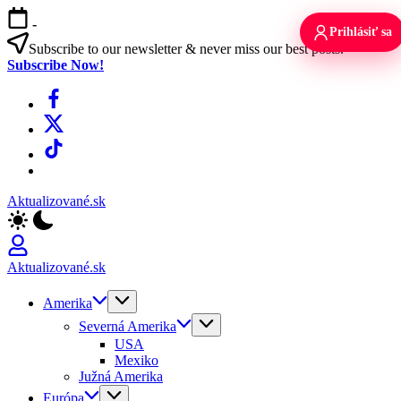
Skip
-
to
Prihlásiť sa
content
Subscribe to our newsletter & never miss our best posts.
Subscribe Now!
Facebook
X
TikTok
WhatsApp
Aktualizované.sk
Aktualizované.sk
Amerika
Severná Amerika
USA
Mexiko
Južná Amerika
Európa