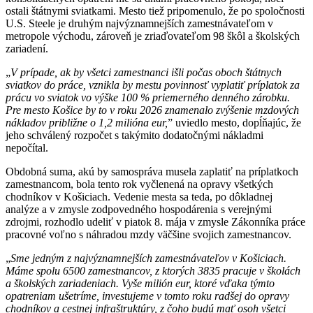
ostali štátnymi sviatkami. Mesto tiež pripomenulo, že po spoločnosti
U.S. Steele je druhým najvýznamnejších zamestnávateľom v
metropole východu, zároveň je zriaďovateľom 98 škôl a školských
zariadení.
„
V prípade, ak by všetci zamestnanci išli počas oboch štátnych
sviatkov do práce, vznikla by mestu povinnosť vyplatiť príplatok za
prácu vo sviatok vo výške 100 % priemerného denného zárobku.
Pre mesto Košice by to v roku 2026 znamenalo zvýšenie mzdových
nákladov približne o 1,2 milióna eur,
” uviedlo mesto, dopĺňajúc, že
jeho schválený rozpočet s takýmito dodatočnými nákladmi
nepočítal.
Obdobná suma, akú by samospráva musela zaplatiť na príplatkoch
zamestnancom, bola tento rok vyčlenená na opravy všetkých
chodníkov v Košiciach. Vedenie mesta sa teda, po dôkladnej
analýze a v zmysle zodpovedného hospodárenia s verejnými
zdrojmi, rozhodlo udeliť v piatok 8. mája v zmysle Zákonníka práce
pracovné voľno s náhradou mzdy väčšine svojich zamestnancov.
„
Sme jedným z najvýznamnejších zamestnávateľov v Košiciach.
Máme spolu 6500 zamestnancov, z ktorých 3835 pracuje v školách
a školských zariadeniach. Vyše milión eur, ktoré vďaka týmto
opatreniam ušetríme, investujeme v tomto roku radšej do opravy
chodníkov a cestnej infraštruktúry, z čoho budú mať osoh všetci