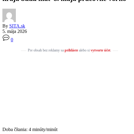
By
SITA.sk
5. mája 2026
0
Pre obsah bez reklamy sa
prihláste
alebo si
vytvorte účet
.
Doba čítania:
4
minúty/minút