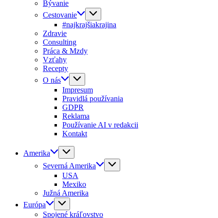
Bývanie
Cestovanie
#najkrajšiakrajina
Zdravie
Consulting
Práca & Mzdy
Vzťahy
Recepty
O nás
Impresum
Pravidlá používania
GDPR
Reklama
Používanie AI v redakcii
Kontakt
Amerika
Severná Amerika
USA
Mexiko
Južná Amerika
Európa
Spojené kráľovstvo