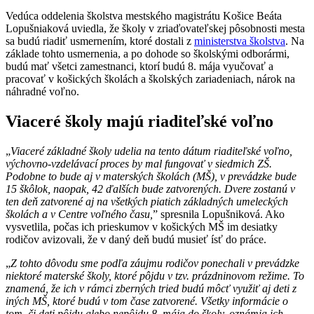
Vedúca oddelenia školstva mestského magistrátu Košice Beáta
Lopušniaková uviedla, že školy v zriaďovateľskej pôsobnosti mesta
sa budú riadiť usmernením, ktoré dostali z
ministerstva školstva
. Na
základe tohto usmernenia, a po dohode so školskými odborármi,
budú mať všetci zamestnanci, ktorí budú 8. mája vyučovať a
pracovať v košických školách a školských zariadeniach, nárok na
náhradné voľno.
Viaceré školy majú riaditeľské voľno
„
Viaceré základné školy udelia na tento dátum riaditeľské voľno,
výchovno-vzdelávací proces by mal fungovať v siedmich ZŠ.
Podobne to bude aj v materských školách (MŠ), v prevádzke bude
15 škôlok, naopak, 42 ďalších bude zatvorených. Dvere zostanú v
ten deň zatvorené aj na všetkých piatich základných umeleckých
školách a v Centre voľného času,
” spresnila Lopušniková. Ako
vysvetlila, počas ich prieskumov v košických MŠ im desiatky
rodičov avizovali, že v daný deň budú musieť ísť do práce.
„
Z tohto dôvodu sme podľa záujmu rodičov ponechali v prevádzke
niektoré materské školy, ktoré pôjdu v tzv. prázdninovom režime. To
znamená, že ich v rámci zberných tried budú môcť využiť aj deti z
iných MŠ, ktoré budú v tom čase zatvorené. Všetky informácie o
tom, či deti pôjdu alebo nepôjdu 8. mája do školy, oznámia ich