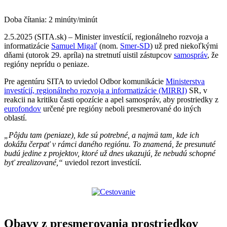
Doba čítania:
2
minúty/minút
2.5.2025 (SITA.sk) – Minister investícií, regionálneho rozvoja a
informatizácie
Samuel Migaľ
(nom.
Smer-SD
) už pred niekoľkými
dňami (utorok 29. apríla) na stretnutí uistil zástupcov
samospráv
, že
regióny neprídu o peniaze.
Pre agentúru SITA to uviedol Odbor komunikácie
Ministerstva
investícií, regionálneho rozvoja a informatizácie (MIRRI)
SR, v
reakcii na kritiku časti opozície a apel samospráv, aby prostriedky z
eurofondov
určené pre regióny neboli presmerované do iných
oblastí.
„Pôjdu tam (peniaze), kde sú potrebné, a najmä tam, kde ich
dokážu čerpať v rámci daného regiónu. To znamená, že presunuté
budú jedine z projektov, ktoré už dnes ukazujú, že nebudú schopné
byť zrealizované,“
uviedol rezort investícií.
Obavy z presmerovania prostriedkov