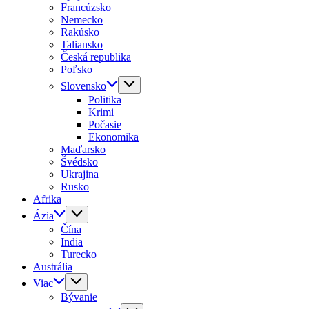
Francúzsko
Nemecko
Rakúsko
Taliansko
Česká republika
Poľsko
Slovensko
Politika
Krimi
Počasie
Ekonomika
Maďarsko
Švédsko
Ukrajina
Rusko
Afrika
Ázia
Čína
India
Turecko
Austrália
Viac
Bývanie