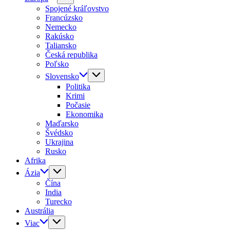
Spojené kráľovstvo
Francúzsko
Nemecko
Rakúsko
Taliansko
Česká republika
Poľsko
Slovensko
Politika
Krimi
Počasie
Ekonomika
Maďarsko
Švédsko
Ukrajina
Rusko
Afrika
Ázia
Čína
India
Turecko
Austrália
Viac