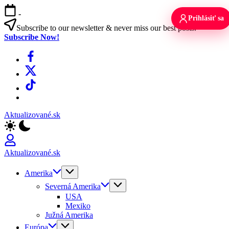
Skip
-
to
Prihlásiť sa
content
Subscribe to our newsletter & never miss our best posts.
Subscribe Now!
Facebook
X
TikTok
WhatsApp
Aktualizované.sk
Aktualizované.sk
Amerika
Severná Amerika
USA
Mexiko
Južná Amerika
Európa