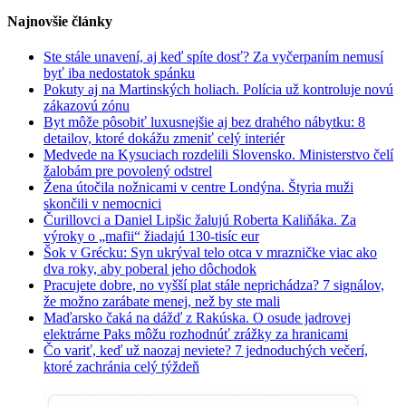
Najnovšie články
Ste stále unavení, aj keď spíte dosť? Za vyčerpaním nemusí
byť iba nedostatok spánku
Pokuty aj na Martinských holiach. Polícia už kontroluje novú
zákazovú zónu
Byt môže pôsobiť luxusnejšie aj bez drahého nábytku: 8
detailov, ktoré dokážu zmeniť celý interiér
Medvede na Kysuciach rozdelili Slovensko. Ministerstvo čelí
žalobám pre povolený odstrel
Žena útočila nožnicami v centre Londýna. Štyria muži
skončili v nemocnici
Čurillovci a Daniel Lipšic žalujú Roberta Kaliňáka. Za
výroky o „mafii“ žiadajú 130-tisíc eur
Šok v Grécku: Syn ukrýval telo otca v mrazničke viac ako
dva roky, aby poberal jeho dôchodok
Pracujete dobre, no vyšší plat stále neprichádza? 7 signálov,
že možno zarábate menej, než by ste mali
Maďarsko čaká na dážď z Rakúska. O osude jadrovej
elektrárne Paks môžu rozhodnúť zrážky za hranicami
Čo variť, keď už naozaj neviete? 7 jednoduchých večerí,
ktoré zachránia celý týždeň