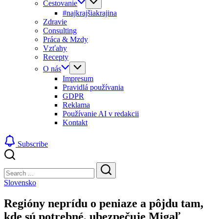
Cestovanie
#najkrajšiakrajina
Zdravie
Consulting
Práca & Mzdy
Vzťahy
Recepty
O nás
Impresum
Pravidlá používania
GDPR
Reklama
Používanie AI v redakcii
Kontakt
Subscribe
Close
Search
Search
Slovensko
Regióny neprídu o peniaze a pôjdu tam,
kde sú potrebné, ubezpečuje Migaľ