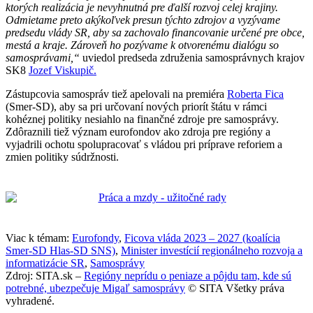
ktorých realizácia je nevyhnutná pre ďalší rozvoj celej krajiny.
Odmietame preto akýkoľvek presun týchto zdrojov a vyzývame
predsedu vlády SR, aby sa zachovalo financovanie určené pre obce,
mestá a kraje. Zároveň ho pozývame k otvorenému dialógu so
samosprávami,“
uviedol predseda združenia samosprávnych krajov
SK8
Jozef Viskupič.
Zástupcovia samospráv tiež apelovali na premiéra
Roberta Fica
(Smer-SD), aby sa pri určovaní nových priorít štátu v rámci
kohéznej politiky nesiahlo na finančné zdroje pre samosprávy.
Zdôraznili tiež význam eurofondov ako zdroja pre regióny a
vyjadrili ochotu spolupracovať s vládou pri príprave reforiem a
zmien politiky súdržnosti.
Viac k témam:
Eurofondy
,
Ficova vláda 2023 – 2027 (koalícia
Smer-SD Hlas-SD SNS)
,
Minister investícií regionálneho rozvoja a
informatizácie SR
,
Samosprávy
Zdroj: SITA.sk –
Regióny neprídu o peniaze a pôjdu tam, kde sú
potrebné, ubezpečuje Migaľ samosprávy
© SITA Všetky práva
vyhradené.