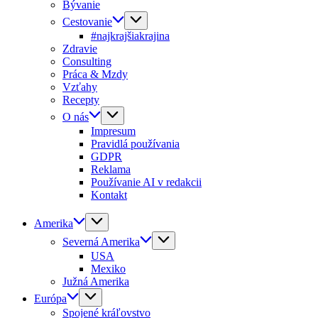
Bývanie
Cestovanie
#najkrajšiakrajina
Zdravie
Consulting
Práca & Mzdy
Vzťahy
Recepty
O nás
Impresum
Pravidlá používania
GDPR
Reklama
Používanie AI v redakcii
Kontakt
Amerika
Severná Amerika
USA
Mexiko
Južná Amerika
Európa
Spojené kráľovstvo