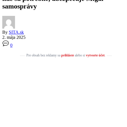
samosprávy
By
SITA.sk
2. mája 2025
0
Pre obsah bez reklamy sa
prihláste
alebo si
vytvorte účet
.