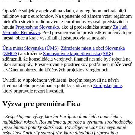
Opozičné subjekty apelovali na vládu, aby regiónom nebrala 400
miliónov eur z eurofondov. Na upustenie od zámeru vziať regiónom
niekoľko stoviek miliónov eur z eurofondov vyzvali predstavitelia
hnutia
Progresívne Slovensko
, ako aj predsedníčka strany
Za ľudí
Veronika Remišová
. Pred presmerovaním prostriedkov určených pre
mestá, obce a kraje vystríhali aj zástupcovia samospráv.
Únia miest Slovenska (ÚMS)
,
Združenie miest a obcí Slovenska
(ZMOS)
a združenie
Samosprávne kraje Slovenska (SK8)
zdôraznili, že konsolidácia verejných financií nesmie byť robená na
úkor samospráv. Presmerovanie prostriedkov podľa nich môže viesť
k vážnemu ohrozeniu kľúčových projektov v regiónoch.
Uviedli to v spoločnom vyhlásení, ktorým reagovali na návrh
strednodobého preskúmania politiky súdržnosti
Európskej únie
,
ktorý pripravuje rezort investícií.
Výzva pre premiéra Fica
„Rešpektujeme výzvy, ktorým Európska únia čelí a bude čeliť v
najbližších rokoch. Rozumieme aj potrebe a významu strednodobého
preskúmania politiky súdržnosti. Považujeme však za nevyhnutné
rešpektovať priority samospráv, ktoré dlhodobo pripravujú a