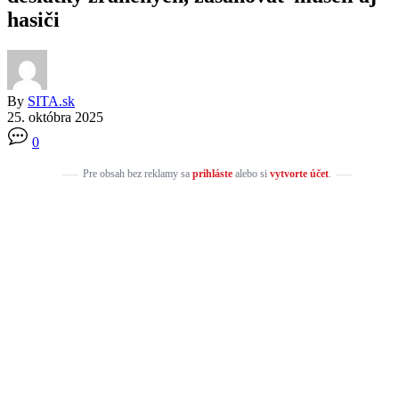
hasiči
By
SITA.sk
25. októbra 2025
0
Pre obsah bez reklamy sa
prihláste
alebo si
vytvorte účet
.