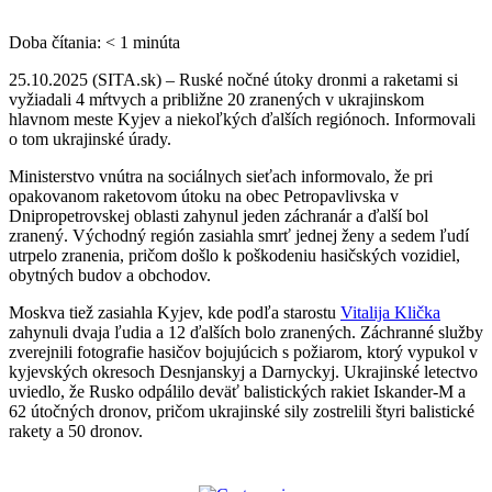
Doba čítania:
< 1
minúta
25.10.2025 (SITA.sk) – Ruské nočné útoky dronmi a raketami si
vyžiadali 4 mŕtvych a približne 20 zranených v ukrajinskom
hlavnom meste Kyjev a niekoľkých ďalších regiónoch. Informovali
o tom ukrajinské úrady.
Ministerstvo vnútra na sociálnych sieťach informovalo, že pri
opakovanom raketovom útoku na obec Petropavlivska v
Dnipropetrovskej oblasti zahynul jeden záchranár a ďalší bol
zranený. Východný región zasiahla smrť jednej ženy a sedem ľudí
utrpelo zranenia, pričom došlo k poškodeniu hasičských vozidiel,
obytných budov a obchodov.
Moskva tiež zasiahla Kyjev, kde podľa starostu
Vitalija Klička
zahynuli dvaja ľudia a 12 ďalších bolo zranených. Záchranné služby
zverejnili fotografie hasičov bojujúcich s požiarom, ktorý vypukol v
kyjevských okresoch Desnjanskyj a Darnyckyj. Ukrajinské letectvo
uviedlo, že Rusko odpálilo deväť balistických rakiet Iskander-M a
62 útočných dronov, pričom ukrajinské sily zostrelili štyri balistické
rakety a 50 dronov.