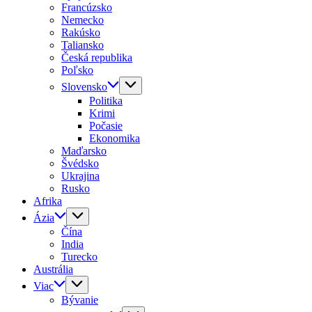
Francúzsko
Nemecko
Rakúsko
Taliansko
Česká republika
Poľsko
Slovensko
Politika
Krimi
Počasie
Ekonomika
Maďarsko
Švédsko
Ukrajina
Rusko
Afrika
Ázia
Čína
India
Turecko
Austrália
Viac
Bývanie