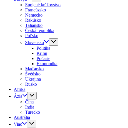
Spojené kráľovstvo
Francúzsko
Nemecko
Rakúsko
Taliansko
Česká republika
Poľsko
Slovensko
Politika
Krimi
Počasie
Ekonomika
Maďarsko
Švédsko
Ukrajina
Rusko
Afrika
Ázia
Čína
India
Turecko
Austrália
Viac