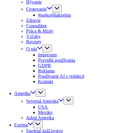
Bývanie
Cestovanie
#najkrajšiakrajina
Zdravie
Consulting
Práca & Mzdy
Vzťahy
Recepty
O nás
Impresum
Pravidlá používania
GDPR
Reklama
Používanie AI v redakcii
Kontakt
Amerika
Severná Amerika
USA
Mexiko
Južná Amerika
Európa
Spojené kráľovstvo