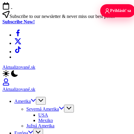
Skip
-
to
Prihlásiť sa
content
Subscribe to our newsletter & never miss our best posts.
Subscribe Now!
Facebook
X
TikTok
WhatsApp
Aktualizované.sk
Aktualizované.sk
Amerika
Severná Amerika
USA
Mexiko
Južná Amerika
Európa