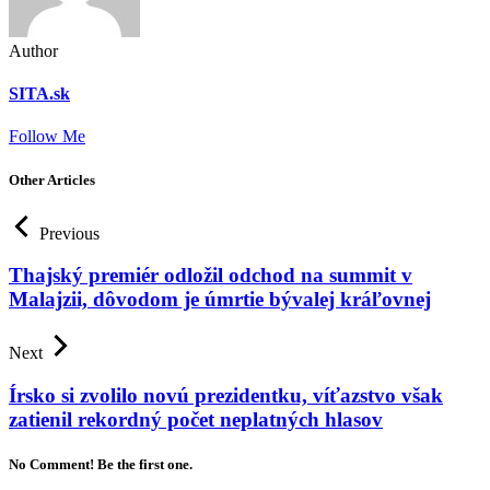
Author
SITA.sk
Follow Me
Other Articles
Previous
Thajský premiér odložil odchod na summit v
Malajzii, dôvodom je úmrtie bývalej kráľovnej
Next
Írsko si zvolilo novú prezidentku, víťazstvo však
zatienil rekordný počet neplatných hlasov
No Comment! Be the first one.