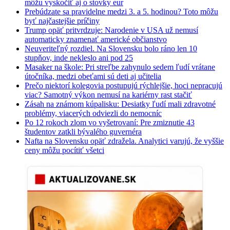
môžu vyskočiť aj o stovky eur
Prebúdzate sa pravidelne medzi 3. a 5. hodinou? Toto môžu
byť najčastejšie príčiny
Trump opäť pritvrdzuje: Narodenie v USA už nemusí
automaticky znamenať americké občianstvo
Neuveriteľný rozdiel. Na Slovensku bolo ráno len 10
stupňov, inde nekleslo ani pod 25
Masaker na škole: Pri streľbe zahynulo sedem ľudí vrátane
útočníka, medzi obeťami sú deti aj učitelia
Prečo niektorí kolegovia postupujú rýchlejšie, hoci nepracujú
viac? Samotný výkon nemusí na kariérny rast stačiť
Zásah na známom kúpalisku: Desiatky ľudí mali zdravotné
problémy, viacerých odviezli do nemocníc
Po 12 rokoch zlom vo vyšetrovaní: Pre zmiznutie 43
študentov zatkli bývalého guvernéra
Nafta na Slovensku opäť zdražela. Analytici varujú, že vyššie
ceny môžu pocítiť všetci