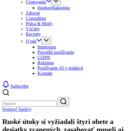
Cestovanie
#najkrajšiakrajina
Zdravie
Consulting
Práca & Mzdy
Vzťahy
Recepty
O nás
Impresum
Pravidlá používania
GDPR
Reklama
Používanie AI v redakcii
Kontakt
Subscribe
Close
Search
Search
Svetové Správy
Ruské útoky si vyžiadali štyri obete a
desiatky zranených, zasahovať museli aj