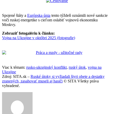
Spojené štáty a
Európska únia
tento týždeň oznámili nové sankcie
voči ruskej energetike s cieľom oslabiť vojnovú ekonomiku
Moskvy.
Zobraziť fotogalériu k článku:
Vojna na Ukrajine v októbri 2025 (fotografie)
Viac k témam:
rusko-ukrajinský konflikt
,
ruský útok
,
vojna na
Ukrajine
Zdroj: SITA.sk –
Ruské útoky si vyžiadali štyri obete a desiatky
zranených, zasahovať museli aj hasiči
© SITA Všetky práva
vyhradené.