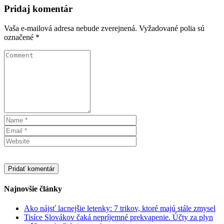
Pridaj komentár
Vaša e-mailová adresa nebude zverejnená.
Vyžadované polia sú
označené
*
Najnovšie články
Ako nájsť lacnejšie letenky: 7 trikov, ktoré majú stále zmysel
Tisíce Slovákov čaká nepríjemné prekvapenie. Účty za plyn