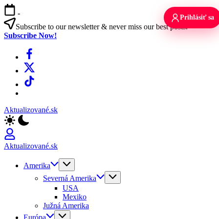
Skip
-
to
Prihlásiť sa
content
Subscribe to our newsletter & never miss our best posts.
Subscribe Now!
Facebook
X
TikTok
WhatsApp
Aktualizované.sk
Aktualizované.sk
Amerika
Severná Amerika
USA
Mexiko
Južná Amerika
Európa