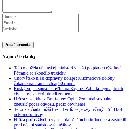
Najnovšie články
Telo manžela talianskej ministerky našli po piatich týždňoch.
Pátranie sa skončilo tragicky
Chorvátsko hlási dopravný kolaps: Kilometrové kolóny,
čakanie na hraniciach aj 90 minút
Ruský vojak spustil streľbu na Kryme: Zabil kolegu aj troch
civilistov, viacerí utrpeli zranenia
Hrôza v sanitke v Bratislave: Opitú ženu mal sexuálne
zneužiť počas odvozu, padlo obvinenie
Terorista žiadal nižší trest: Tvrdí, že je „vyliečený“. Súd bol
nekompromisný
Hrôza počas živého vysielania: Známeho influencera zastrelili
pred očami státisícov fanúšikov