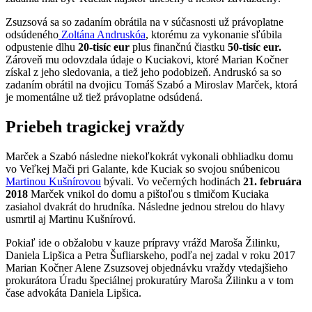
Zsuzsová sa so zadaním obrátila na v súčasnosti už právoplatne
odsúdeného
Zoltána Andruskóa
, ktorému za vykonanie sľúbila
odpustenie dlhu
20-tisíc eur
plus finančnú čiastku
50-tisíc eur.
Zároveň mu odovzdala údaje o Kuciakovi, ktoré Marian Kočner
získal z jeho sledovania, a tiež jeho podobizeň. Andruskó sa so
zadaním obrátil na dvojicu Tomáš Szabó a Miroslav Marček, ktorá
je momentálne už tiež právoplatne odsúdená.
Priebeh tragickej vraždy
Marček a Szabó následne niekoľkokrát vykonali obhliadku domu
vo Veľkej Mači pri Galante, kde Kuciak so svojou snúbenicou
Martinou Kušnírovou
bývali. Vo večerných hodinách
21. februára
2018
Marček vnikol do domu a pištoľou s tlmičom Kuciaka
zasiahol dvakrát do hrudníka. Následne jednou strelou do hlavy
usmrtil aj Martinu Kušnírovú.
Pokiaľ ide o obžalobu v kauze prípravy vrážd Maroša Žilinku,
Daniela Lipšica a Petra Šufliarskeho, podľa nej zadal v roku 2017
Marian Kočner Alene Zsuzsovej objednávku vraždy vtedajšieho
prokurátora Úradu špeciálnej prokuratúry Maroša Žilinku a v tom
čase advokáta Daniela Lipšica.