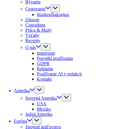
Bývanie
Cestovanie
#najkrajšiakrajina
Zdravie
Consulting
Práca & Mzdy
Vzťahy
Recepty
O nás
Impresum
Pravidlá používania
GDPR
Reklama
Používanie AI v redakcii
Kontakt
Amerika
Severná Amerika
USA
Mexiko
Južná Amerika
Európa
Spojené kráľovstvo