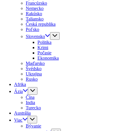
Francúzsko
Nemecko
Rakúsko
Taliansko
Česká republika
Poľsko
Slovensko
Politika
Krimi
Počasie
Ekonomika
Maďarsko
Švédsko
Ukrajina
Rusko
Afrika
Ázia
Čína
India
Turecko
Austrália
Viac
Bývanie