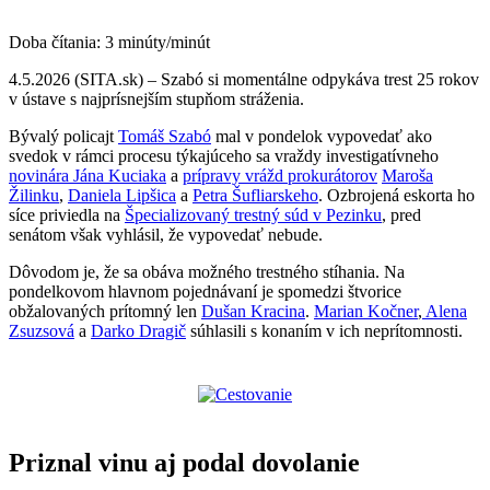
Doba čítania:
3
minúty/minút
4.5.2026 (SITA.sk) – Szabó si momentálne odpykáva trest 25 rokov
v ústave s najprísnejším stupňom stráženia.
Bývalý policajt
Tomáš Szabó
mal v pondelok vypovedať ako
svedok v rámci procesu týkajúceho sa vraždy investigatívneho
novinára Jána Kuciaka
a
prípravy vrážd prokurátorov
Maroša
Žilinku
,
Daniela Lipšica
a
Petra Šufliarskeho
. Ozbrojená eskorta ho
síce priviedla na
Špecializovaný trestný súd v Pezinku
, pred
senátom však vyhlásil, že vypovedať nebude.
Dôvodom je, že sa obáva možného trestného stíhania. Na
pondelkovom hlavnom pojednávaní je spomedzi štvorice
obžalovaných prítomný len
Dušan Kracina
.
Marian Kočner
,
Alena
Zsuzsová
a
Darko Dragič
súhlasili s konaním v ich neprítomnosti.
Priznal vinu aj podal dovolanie