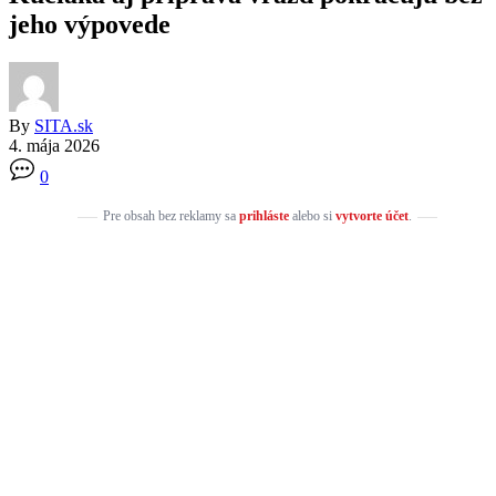
jeho výpovede
By
SITA.sk
4. mája 2026
0
Pre obsah bez reklamy sa
prihláste
alebo si
vytvorte účet
.