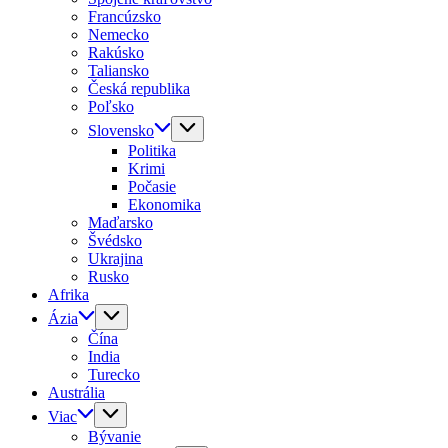
Francúzsko
Nemecko
Rakúsko
Taliansko
Česká republika
Poľsko
Slovensko
Politika
Krimi
Počasie
Ekonomika
Maďarsko
Švédsko
Ukrajina
Rusko
Afrika
Ázia
Čína
India
Turecko
Austrália
Viac
Bývanie