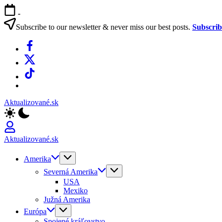
Skip
-
to
content
Subscribe to our newsletter & never miss our best posts.
Subscri
Facebook
X
TikTok
WhatsApp
Aktualizované.sk
Aktualizované.sk
Amerika
Severná Amerika
USA
Mexiko
Južná Amerika
Európa
Spojené kráľovstvo