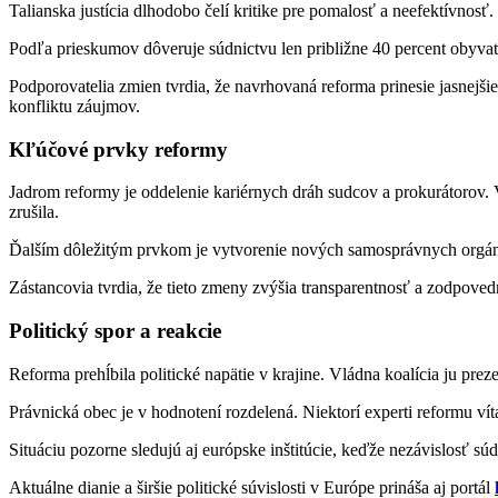
Talianska justícia dlhodobo čelí kritike pre pomalosť a neefektívnosť
Podľa prieskumov dôveruje súdnictvu len približne 40 percent obyvateľ
Podporovatelia zmien tvrdia, že navrhovaná reforma prinesie jasnejšie
konfliktu záujmov.
Kľúčové prvky reformy
Jadrom reformy je oddelenie kariérnych dráh sudcov a prokurátorov.
zrušila.
Ďalším dôležitým prvkom je vytvorenie nových samosprávnych orgánov
Zástancovia tvrdia, že tieto zmeny zvýšia transparentnosť a zodpoved
Politický spor a reakcie
Reforma prehĺbila politické napätie v krajine. Vládna koalícia ju pre
Právnická obec je v hodnotení rozdelená. Niektorí experti reformu v
Situáciu pozorne sledujú aj európske inštitúcie, keďže nezávislosť súd
Aktuálne dianie a širšie politické súvislosti v Európe prináša aj portál