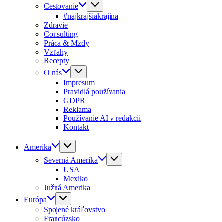
Cestovanie
#najkrajšiakrajina
Zdravie
Consulting
Práca & Mzdy
Vzťahy
Recepty
O nás
Impresum
Pravidlá používania
GDPR
Reklama
Používanie AI v redakcii
Kontakt
Amerika
Severná Amerika
USA
Mexiko
Južná Amerika
Európa
Spojené kráľovstvo
Francúzsko