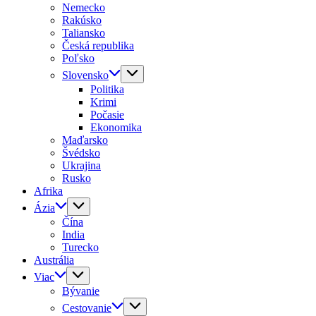
Nemecko
Rakúsko
Taliansko
Česká republika
Poľsko
Slovensko
Politika
Krimi
Počasie
Ekonomika
Maďarsko
Švédsko
Ukrajina
Rusko
Afrika
Ázia
Čína
India
Turecko
Austrália
Viac
Bývanie
Cestovanie