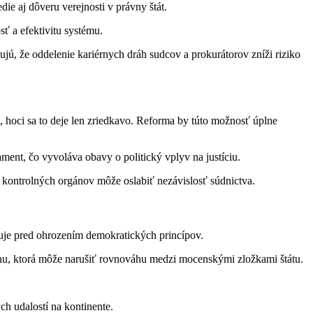
ie aj dôveru verejnosti v právny štát.
sť a efektivitu systému.
ujú, že oddelenie kariérnych dráh sudcov a prokurátorov zníži riziko
 hoci sa to deje len zriedkavo. Reforma by túto možnosť úplne
ent, čo vyvoláva obavy o politický vplyv na justíciu.
v kontrolných orgánov môže oslabiť nezávislosť súdnictva.
aruje pred ohrozením demokratických princípov.
menu, ktorá môže narušiť rovnováhu medzi mocenskými zložkami štátu.
ch udalostí na kontinente.