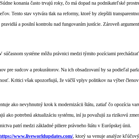
. Súdne konania často trvajú roky, čo má dopad na podnikateľské prostred
ov. Tento stav vytvára tlak na reformy, ktoré by zlepšili transparentno
 pravidlá a posilní kontrolu nad fungovaním justície. Zároveň argument
 V súčasnom systéme môžu právnici medzi týmito pozíciami prechádzať,
 pre sudcov a prokurátorov. Na ich obsadzovaní by sa podieľal parlam
nosť. Kritici však upozorňujú, že väčší vplyv politikov na výber členo
zentuje ako nevyhnutný krok k modernizácii štátu, zatiaľ čo opozícia v
ítajú ako potrebnú aktualizáciu systému, iní ju považujú za rizikovú z
nictva patrí medzi základné piliere právneho štátu v Európskej únii.
https://www.liveworldupdates.com/
, ktorý sa venuje analýze kľúčový