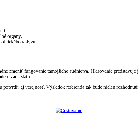
ni.
lné orgány.
 politického vplyvu.
dne zmeniť fungovanie tamojšieho súdnictva. Hlasovanie predstavuje j
ernizácii štátu.
 potvrdiť aj verejnosť. Výsledok referenda tak bude nielen rozhodnut