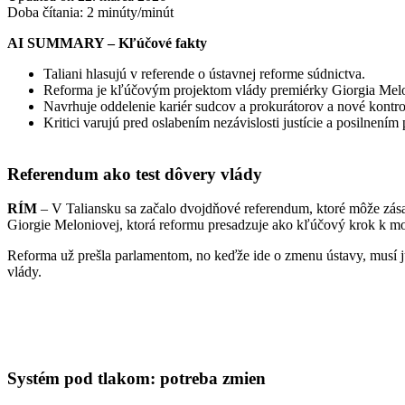
Doba čítania:
2
minúty/minút
AI SUMMARY – Kľúčové fakty
Taliani hlasujú v referende o ústavnej reforme súdnictva.
Reforma je kľúčovým projektom vlády premiérky Giorgia Melo
Navrhuje oddelenie kariér sudcov a prokurátorov a nové kontro
Kritici varujú pred oslabením nezávislosti justície a posilnením
Referendum ako test dôvery vlády
RÍM
– V Taliansku sa začalo dvojdňové referendum, ktoré môže zása
Giorgie Meloniovej, ktorá reformu presadzuje ako kľúčový krok k mod
Reforma už prešla parlamentom, no keďže ide o zmenu ústavy, musí ju
vlády.
Systém pod tlakom: potreba zmien