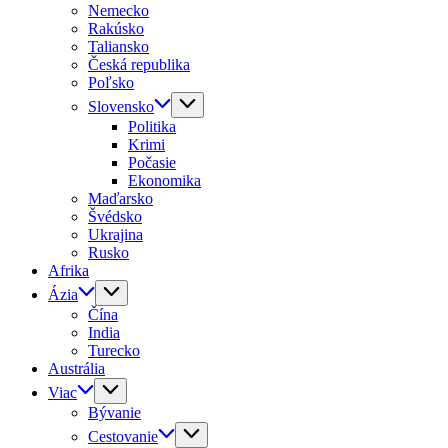
Nemecko
Rakúsko
Taliansko
Česká republika
Poľsko
Slovensko
Politika
Krimi
Počasie
Ekonomika
Maďarsko
Švédsko
Ukrajina
Rusko
Afrika
Ázia
Čína
India
Turecko
Austrália
Viac
Bývanie
Cestovanie