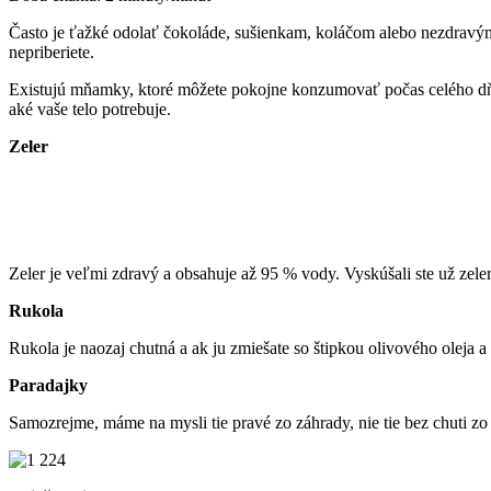
Často je ťažké odolať čokoláde, sušienkam, koláčom alebo nezdravým č
nepriberiete.
Existujú mňamky, ktoré môžete pokojne konzumovať počas celého dňa, 
aké vaše telo potrebuje.
Zeler
Zeler je veľmi zdravý a obsahuje až 95 % vody. Vyskúšali ste už zele
Rukola
Rukola je naozaj chutná a ak ju zmiešate so štipkou olivového oleja
Paradajky
Samozrejme, máme na mysli tie pravé zo záhrady, nie tie bez chuti zo 