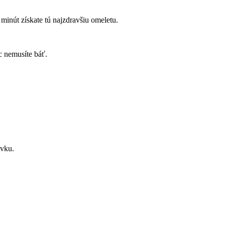
 minút získate tú najzdravšiu omeletu.
ec nemusíte báť.
evku.