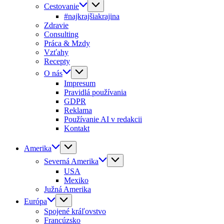
Cestovanie
#najkrajšiakrajina
Zdravie
Consulting
Práca & Mzdy
Vzťahy
Recepty
O nás
Impresum
Pravidlá používania
GDPR
Reklama
Používanie AI v redakcii
Kontakt
Amerika
Severná Amerika
USA
Mexiko
Južná Amerika
Európa
Spojené kráľovstvo
Francúzsko