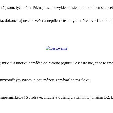
ipsom, tyčinkám. Priznajte sa, obvykle nie ste ani hladní, len si chc
dokonca aj neskôr večer a nepriberiete ani gram. Nehovoriac o tom, že
r, mrkvu a uhorku namáčať do bieleho jogurtu? Ak ešte nie, choďte smel
 a nízkotučným syrom, hladu môžete zamávať na rozlúčku.
supermarketov! Sú zdravé, chutné a obsahujú vitamín C, vitamín B2, kys