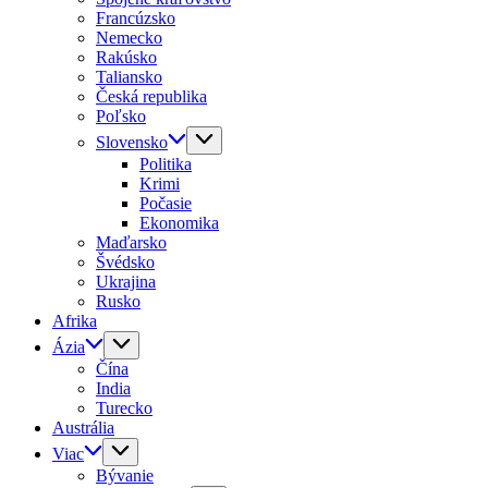
Francúzsko
Nemecko
Rakúsko
Taliansko
Česká republika
Poľsko
Slovensko
Politika
Krimi
Počasie
Ekonomika
Maďarsko
Švédsko
Ukrajina
Rusko
Afrika
Ázia
Čína
India
Turecko
Austrália
Viac
Bývanie