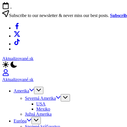
Skip
-
to
content
Subscribe to our newsletter & never miss our best posts.
Subscri
Facebook
X
TikTok
WhatsApp
Aktualizované.sk
Aktualizované.sk
Amerika
Severná Amerika
USA
Mexiko
Južná Amerika
Európa
Spojené kráľovstvo