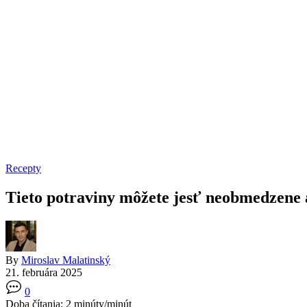
Recepty
Tieto potraviny môžete jesť neobmedzene 
By
Miroslav Malatinský
21. februára 2025
0
Doba čítania:
2
minúty/minút