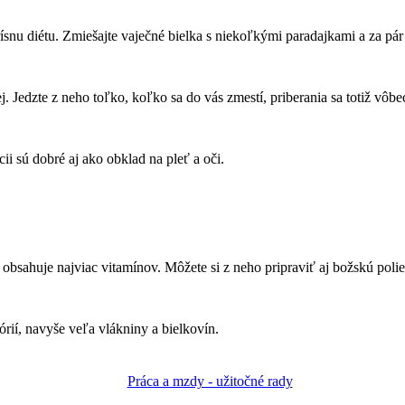
ísnu diétu. Zmiešajte vaječné bielka s niekoľkými paradajkami a za pár
ej. Jedzte z neho toľko, koľko sa do vás zmestí, priberania sa totiž vôb
i sú dobré aj ako obklad na pleť a oči.
obsahuje najviac vitamínov. Môžete si z neho pripraviť aj božskú poli
rií, navyše veľa vlákniny a bielkovín.