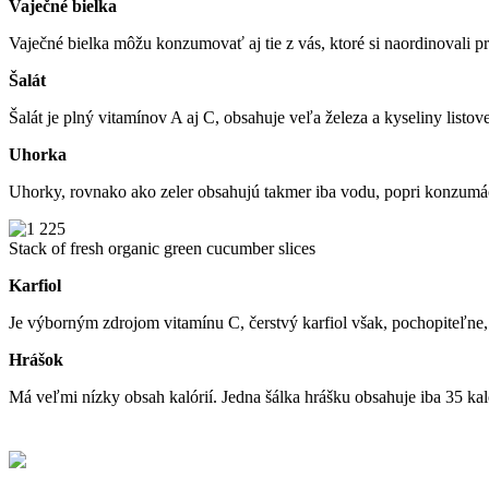
Vaječné bielka
Vaječné bielka môžu konzumovať aj tie z vás, ktoré si naordinovali pr
Šalát
Šalát je plný vitamínov A aj C, obsahuje veľa železa a kyseliny listov
Uhorka
Uhorky, rovnako ako zeler obsahujú takmer iba vodu, popri konzumáci
Stack of fresh organic green cucumber slices
Karfiol
Je výborným zdrojom vitamínu C, čerstvý karfiol však, pochopiteľne, 
Hrášok
Má veľmi nízky obsah kalórií. Jedna šálka hrášku obsahuje iba 35 kaló