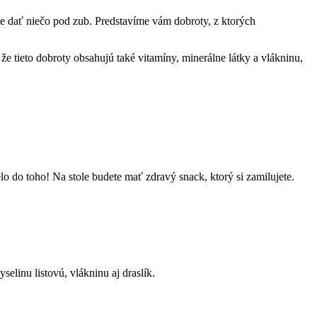
ete dať niečo pod zub. Predstavíme vám dobroty, z ktorých
 tieto dobroty obsahujú také vitamíny, minerálne látky a vlákninu,
o do toho! Na stole budete mať zdravý snack, ktorý si zamilujete.
elinu listovú, vlákninu aj draslík.