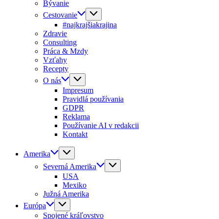
Bývanie
Cestovanie
#najkrajšiakrajina
Zdravie
Consulting
Práca & Mzdy
Vzťahy
Recepty
O nás
Impresum
Pravidlá používania
GDPR
Reklama
Používanie AI v redakcii
Kontakt
Amerika
Severná Amerika
USA
Mexiko
Južná Amerika
Európa
Spojené kráľovstvo