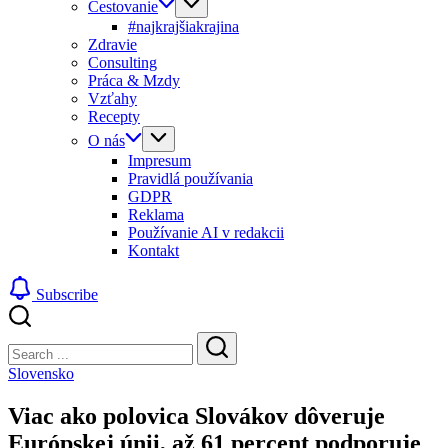
Cestovanie
#najkrajšiakrajina
Zdravie
Consulting
Práca & Mzdy
Vzťahy
Recepty
O nás
Impresum
Pravidlá používania
GDPR
Reklama
Používanie AI v redakcii
Kontakt
Subscribe
Close
Search
Search
Slovensko
Viac ako polovica Slovákov dôveruje
Európskej únii, až 61 percent podporuje