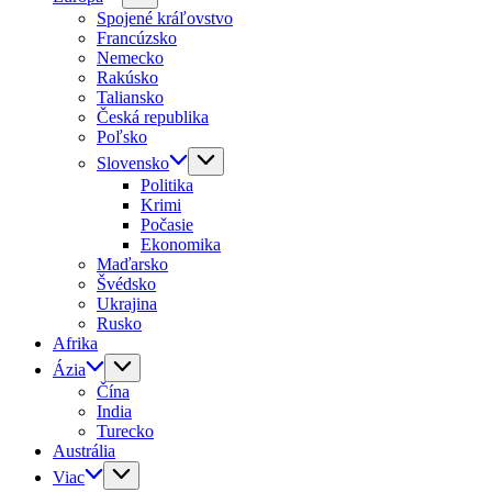
Spojené kráľovstvo
Francúzsko
Nemecko
Rakúsko
Taliansko
Česká republika
Poľsko
Slovensko
Politika
Krimi
Počasie
Ekonomika
Maďarsko
Švédsko
Ukrajina
Rusko
Afrika
Ázia
Čína
India
Turecko
Austrália
Viac