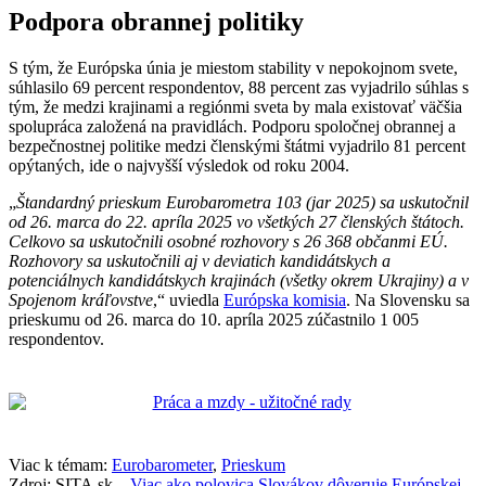
Podpora obrannej politiky
S tým, že Európska únia je miestom stability v nepokojnom svete,
súhlasilo 69 percent respondentov, 88 percent zas vyjadrilo súhlas s
tým, že medzi krajinami a regiónmi sveta by mala existovať väčšia
spolupráca založená na pravidlách. Podporu spoločnej obrannej a
bezpečnostnej politike medzi členskými štátmi vyjadrilo 81 percent
opýtaných, ide o najvyšší výsledok od roku 2004.
„
Štandardný prieskum Eurobarometra 103 (jar 2025) sa uskutočnil
od 26. marca do 22. apríla 2025 vo všetkých 27 členských štátoch.
Celkovo sa uskutočnili osobné rozhovory s 26 368 občanmi EÚ.
Rozhovory sa uskutočnili aj v deviatich kandidátskych a
potenciálnych kandidátskych krajinách (všetky okrem Ukrajiny) a v
Spojenom kráľovstve
,“ uviedla
Európska komisia
. Na Slovensku sa
prieskumu od 26. marca do 10. apríla 2025 zúčastnilo 1 005
respondentov.
Viac k témam:
Eurobarometer
,
Prieskum
Zdroj: SITA.sk –
Viac ako polovica Slovákov dôveruje Európskej