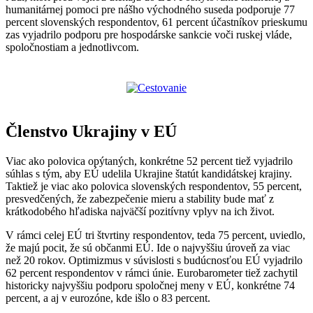
humanitárnej pomoci pre nášho východného suseda podporuje 77
percent slovenských respondentov, 61 percent účastníkov prieskumu
zas vyjadrilo podporu pre hospodárske sankcie voči ruskej vláde,
spoločnostiam a jednotlivcom.
Členstvo Ukrajiny v EÚ
Viac ako polovica opýtaných, konkrétne 52 percent tiež vyjadrilo
súhlas s tým, aby EÚ udelila Ukrajine štatút kandidátskej krajiny.
Taktiež je viac ako polovica slovenských respondentov, 55 percent,
presvedčených, že zabezpečenie mieru a stability bude mať z
krátkodobého hľadiska najväčší pozitívny vplyv na ich život.
V rámci celej EÚ tri štvrtiny respondentov, teda 75 percent, uviedlo,
že majú pocit, že sú občanmi EÚ. Ide o najvyššiu úroveň za viac
než 20 rokov. Optimizmus v súvislosti s budúcnosťou EÚ vyjadrilo
62 percent respondentov v rámci únie. Eurobarometer tiež zachytil
historicky najvyššiu podporu spoločnej meny v EÚ, konkrétne 74
percent, a aj v eurozóne, kde išlo o 83 percent.