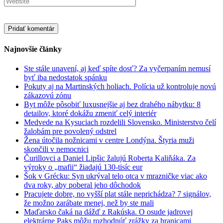
Najnovšie články
Ste stále unavení, aj keď spíte dosť? Za vyčerpaním nemusí
byť iba nedostatok spánku
Pokuty aj na Martinských holiach. Polícia už kontroluje novú
zákazovú zónu
Byt môže pôsobiť luxusnejšie aj bez drahého nábytku: 8
detailov, ktoré dokážu zmeniť celý interiér
Medvede na Kysuciach rozdelili Slovensko. Ministerstvo čelí
žalobám pre povolený odstrel
Žena útočila nožnicami v centre Londýna. Štyria muži
skončili v nemocnici
Čurillovci a Daniel Lipšic žalujú Roberta Kaliňáka. Za
výroky o „mafii“ žiadajú 130-tisíc eur
Šok v Grécku: Syn ukrýval telo otca v mrazničke viac ako
dva roky, aby poberal jeho dôchodok
Pracujete dobre, no vyšší plat stále neprichádza? 7 signálov,
že možno zarábate menej, než by ste mali
Maďarsko čaká na dážď z Rakúska. O osude jadrovej
elektrárne Paks môžu rozhodnúť zrážky za hranicami