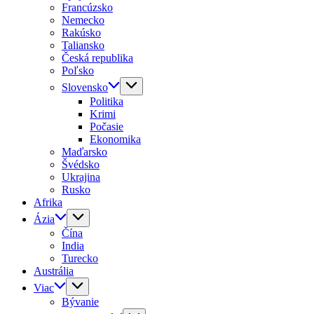
Francúzsko
Nemecko
Rakúsko
Taliansko
Česká republika
Poľsko
Slovensko
Politika
Krimi
Počasie
Ekonomika
Maďarsko
Švédsko
Ukrajina
Rusko
Afrika
Ázia
Čína
India
Turecko
Austrália
Viac
Bývanie