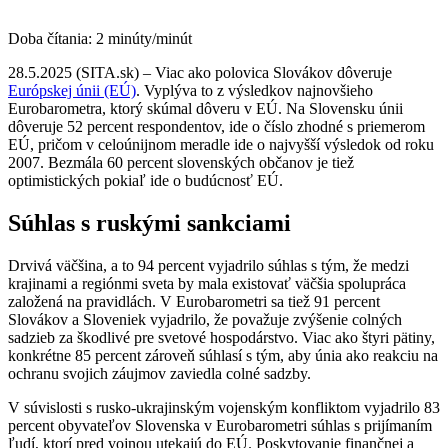
Doba čítania:
2
minúty/minút
28.5.2025 (SITA.sk) – Viac ako polovica Slovákov dôveruje
Európskej únii (EÚ)
. Vyplýva to z výsledkov najnovšieho
Eurobarometra, ktorý skúmal dôveru v EÚ. Na Slovensku únii
dôveruje 52 percent respondentov, ide o číslo zhodné s priemerom
EÚ, pričom v celoúnijnom meradle ide o najvyšší výsledok od roku
2007. Bezmála 60 percent slovenských občanov je tiež
optimistických pokiaľ ide o budúcnosť EÚ.
Súhlas s ruskými sankciami
Drvivá väčšina, a to 94 percent vyjadrilo súhlas s tým, že medzi
krajinami a regiónmi sveta by mala existovať väčšia spolupráca
založená na pravidlách. V Eurobarometri sa tiež 91 percent
Slovákov a Sloveniek vyjadrilo, že považuje zvýšenie colných
sadzieb za škodlivé pre svetové hospodárstvo. Viac ako štyri pätiny,
konkrétne 85 percent zároveň súhlasí s tým, aby únia ako reakciu na
ochranu svojich záujmov zaviedla colné sadzby.
V súvislosti s rusko-ukrajinským vojenským konfliktom vyjadrilo 83
percent obyvateľov Slovenska v Eurobarometri súhlas s prijímaním
ľudí, ktorí pred vojnou utekajú do EÚ. Poskytovanie finančnej a