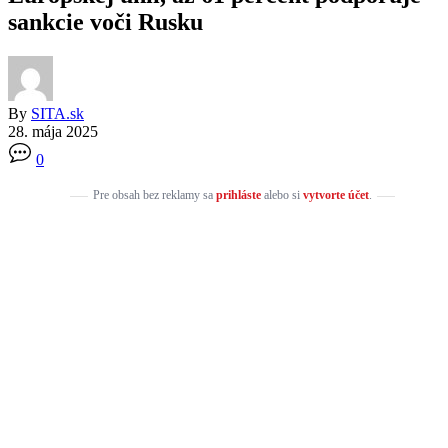
sankcie voči Rusku
By
SITA.sk
28. mája 2025
0
Pre obsah bez reklamy sa
prihláste
alebo si
vytvorte účet
.