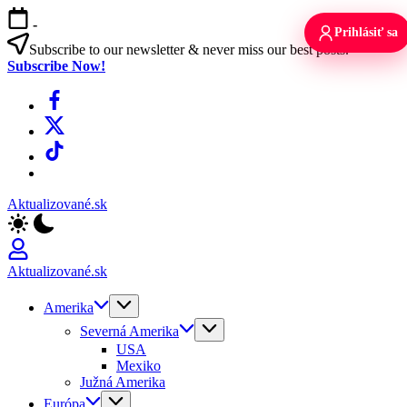
Skip
-
to
Prihlásiť sa
content
Subscribe to our newsletter & never miss our best posts.
Subscribe Now!
Facebook
X
TikTok
WhatsApp
Aktualizované.sk
Aktualizované.sk
Amerika
Severná Amerika
USA
Mexiko
Južná Amerika
Európa