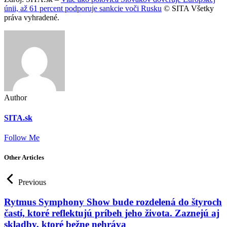
únii, až 61 percent podporuje sankcie voči Rusku
© SITA Všetky
práva vyhradené.
Author
SITA.sk
Follow Me
Other Articles
Previous
Rytmus Symphony Show bude rozdelená do štyroch
častí, ktoré reflektujú príbeh jeho života. Zaznejú aj
skladby, ktoré bežne nehráva