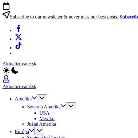
Skip
-
to
content
Subscribe to our newsletter & never miss our best posts.
Subscri
Facebook
X
TikTok
WhatsApp
Aktualizované.sk
Aktualizované.sk
Amerika
Severná Amerika
USA
Mexiko
Južná Amerika
Európa
Spojené kráľovstvo