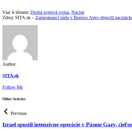
Viac k témam:
Druhá svetová vojna
,
Nacisti
Zdroj: SITA.sk –
Zamestnanci súdu v Buenos Aires objavili nacistic
Author
SITA.sk
Follow Me
Other Articles
Previous
Izrael spustil intenzívne operácie v Pásme Gazy, ci