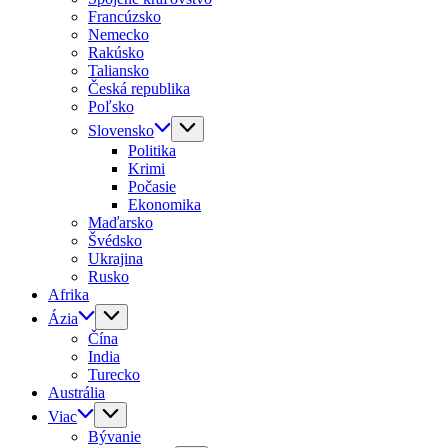
Francúzsko
Nemecko
Rakúsko
Taliansko
Česká republika
Poľsko
Slovensko
Politika
Krimi
Počasie
Ekonomika
Maďarsko
Švédsko
Ukrajina
Rusko
Afrika
Ázia
Čína
India
Turecko
Austrália
Viac
Bývanie