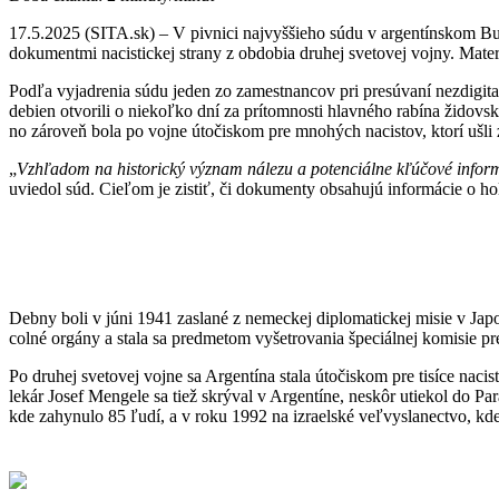
17.5.2025 (SITA.sk) – V pivnici najvyššieho súdu v argentínskom Bu
dokumentmi nacistickej strany z obdobia druhej svetovej vojny. Mate
Podľa vyjadrenia súdu jeden zo zamestnancov pri presúvaní nezdigita
debien otvorili o niekoľko dní za prítomnosti hlavného rabína žido
no zároveň bola po vojne útočiskom pre mnohých nacistov, ktorí ušli
„
Vzhľadom na historický význam nálezu a potenciálne kľúčové inform
uviedol súd. Cieľom je zistiť, či dokumenty obsahujú informácie o ho
Debny boli v júni 1941 zaslané z nemeckej diplomatickej misie v Jap
colné orgány a stala sa predmetom vyšetrovania špeciálnej komisie pre
Po druhej svetovej vojne sa Argentína stala útočiskom pre tisíce nac
lekár Josef Mengele sa tiež skrýval v Argentíne, neskôr utiekol do 
kde zahynulo 85 ľudí, a v roku 1992 na izraelské veľvyslanectvo, kde 