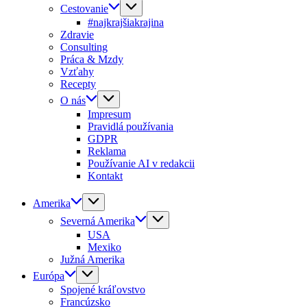
Cestovanie
#najkrajšiakrajina
Zdravie
Consulting
Práca & Mzdy
Vzťahy
Recepty
O nás
Impresum
Pravidlá používania
GDPR
Reklama
Používanie AI v redakcii
Kontakt
Amerika
Severná Amerika
USA
Mexiko
Južná Amerika
Európa
Spojené kráľovstvo
Francúzsko