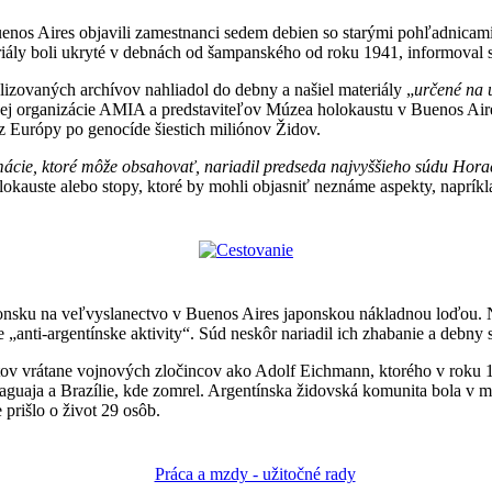
enos Aires objavili zamestnanci sedem debien so starými pohľadnicami,
riály boli ukryté v debnách od šampanského od roku 1941, informoval s
lizovaných archívov nahliadol do debny a našiel materiály „
určené na u
vskej organizácie AMIA a predstaviteľov Múzea holokaustu v Buenos Ai
 z Európy po genocíde šiestich miliónov Židov.
ácie, ktoré môže obsahovať, nariadil predseda najvyššieho súdu Hora
lokauste alebo stopy, ktoré by mohli objasniť neznáme aspekty, napríkla
onsku na veľvyslanectvo v Buenos Aires japonskou nákladnou loďou. Nem
 „anti-argentínske aktivity“. Súd neskôr nariadil ich zhabanie a debny 
istov vrátane vojnových zločincov ako Adolf Eichmann, ktorého v roku 19
Paraguaja a Brazílie, kde zomrel. Argentínska židovská komunita bola
prišlo o život 29 osôb.