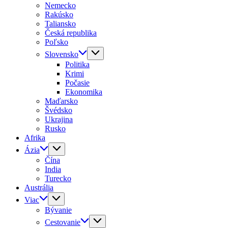
Nemecko
Rakúsko
Taliansko
Česká republika
Poľsko
Slovensko
Politika
Krimi
Počasie
Ekonomika
Maďarsko
Švédsko
Ukrajina
Rusko
Afrika
Ázia
Čína
India
Turecko
Austrália
Viac
Bývanie
Cestovanie