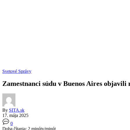
Svetové Správy
Zamestnanci súdu v Buenos Aires objavili 
By
SITA.sk
17. mája 2025
0
Doba čítania:
2
minúty/minút