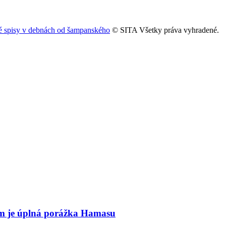
ké spisy v debnách od šampanského
© SITA Všetky práva vyhradené.
eľom je úplná porážka Hamasu