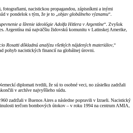
 fotografiami, nacistickou propagandou, zápisníkmi a inými
úd v pondelok s tým, že je to „
objav globálneho významu
“.
pevnenie a šírenie ideológie Adolfa Hitlera v Argentíne
“. Zvyšok
res. Argentína má najväčšiu židovskú komunitu v Latinskej Amerike,
cio Rosatti dôkladnú analýzu všetkých nájdených materiálov
,“
d pohyb nacistických financií na globálnej úrovni.
eckí diplomati tvrdili, že sú to osobné veci, no zásielku zadržali
skončili v archíve najvyššieho súdu.
60 zadržali v Buenos Aires a následne popravili v Izraeli. Nacistický
 v minulosti terčom bombových útokov – v roku 1994 na centrum AMIA,