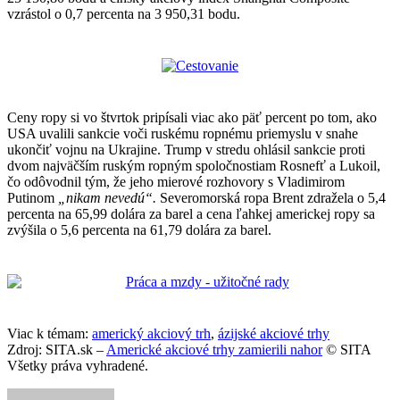
vzrástol o 0,7 percenta na 3 950,31 bodu.
Ceny ropy si vo štvrtok pripísali viac ako päť percent po tom, ako
USA uvalili sankcie voči ruskému ropnému priemyslu v snahe
ukončiť vojnu na Ukrajine. Trump v stredu ohlásil sankcie proti
dvom najväčším ruským ropným spoločnostiam Rosnefť a Lukoil,
čo odôvodnil tým, že jeho mierové rozhovory s Vladimirom
Putinom
„nikam nevedú“.
Severomorská ropa Brent zdražela o 5,4
percenta na 65,99 dolára za barel a cena ľahkej americkej ropy sa
zvýšila o 5,6 percenta na 61,79 dolára za barel.
Viac k témam:
americký akciový trh
,
ázijské akciové trhy
Zdroj: SITA.sk –
Americké akciové trhy zamierili nahor
© SITA
Všetky práva vyhradené.