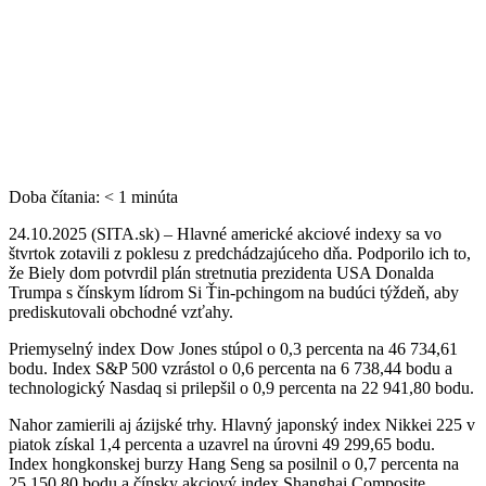
Doba čítania:
< 1
minúta
24.10.2025 (SITA.sk) – Hlavné americké akciové indexy sa vo
štvrtok zotavili z poklesu z predchádzajúceho dňa. Podporilo ich to,
že Biely dom potvrdil plán stretnutia prezidenta USA Donalda
Trumpa s čínskym lídrom Si Ťin-pchingom na budúci týždeň, aby
prediskutovali obchodné vzťahy.
Priemyselný index Dow Jones stúpol o 0,3 percenta na 46 734,61
bodu. Index S&P 500 vzrástol o 0,6 percenta na 6 738,44 bodu a
technologický Nasdaq si prilepšil o 0,9 percenta na 22 941,80 bodu.
Nahor zamierili aj ázijské trhy. Hlavný japonský index Nikkei 225 v
piatok získal 1,4 percenta a uzavrel na úrovni 49 299,65 bodu.
Index hongkonskej burzy Hang Seng sa posilnil o 0,7 percenta na
25 150,80 bodu a čínsky akciový index Shanghai Composite