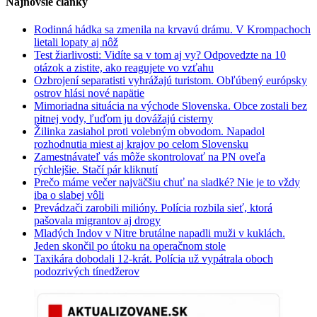
Najnovšie články
Rodinná hádka sa zmenila na krvavú drámu. V Krompachoch
lietali lopaty aj nôž
Test žiarlivosti: Vidíte sa v tom aj vy? Odpovedzte na 10
otázok a zistite, ako reagujete vo vzťahu
Ozbrojení separatisti vyhrážajú turistom. Obľúbený európsky
ostrov hlási nové napätie
Mimoriadna situácia na východe Slovenska. Obce zostali bez
pitnej vody, ľuďom ju dovážajú cisterny
Žilinka zasiahol proti volebným obvodom. Napadol
rozhodnutia miest aj krajov po celom Slovensku
Zamestnávateľ vás môže skontrolovať na PN oveľa
rýchlejšie. Stačí pár kliknutí
Prečo máme večer najväčšiu chuť na sladké? Nie je to vždy
iba o slabej vôli
Prevádzači zarobili milióny. Polícia rozbila sieť, ktorá
pašovala migrantov aj drogy
Mladých Indov v Nitre brutálne napadli muži v kuklách.
Jeden skončil po útoku na operačnom stole
Taxikára dobodali 12-krát. Polícia už vypátrala oboch
podozrivých tínedžerov