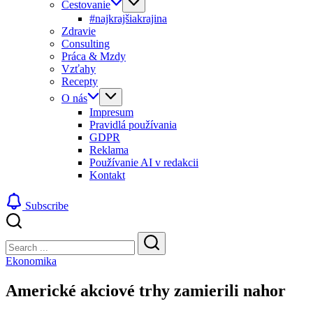
Cestovanie
#najkrajšiakrajina
Zdravie
Consulting
Práca & Mzdy
Vzťahy
Recepty
O nás
Impresum
Pravidlá používania
GDPR
Reklama
Používanie AI v redakcii
Kontakt
Subscribe
Close
Search
Search
Ekonomika
Americké akciové trhy zamierili nahor