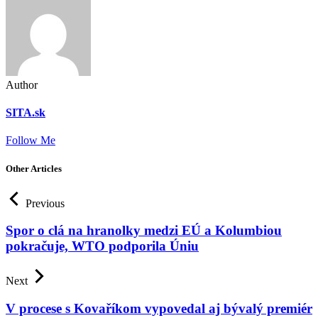
Author
SITA.sk
Follow Me
Other Articles
Previous
Spor o clá na hranolky medzi EÚ a Kolumbiou
pokračuje, WTO podporila Úniu
Next
V procese s Kovaříkom vypovedal aj bývalý premiér