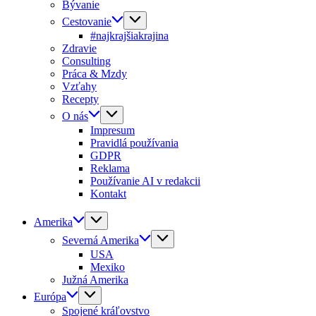
Bývanie
Cestovanie
#najkrajšiakrajina
Zdravie
Consulting
Práca & Mzdy
Vzťahy
Recepty
O nás
Impresum
Pravidlá používania
GDPR
Reklama
Používanie AI v redakcii
Kontakt
Amerika
Severná Amerika
USA
Mexiko
Južná Amerika
Európa
Spojené kráľovstvo