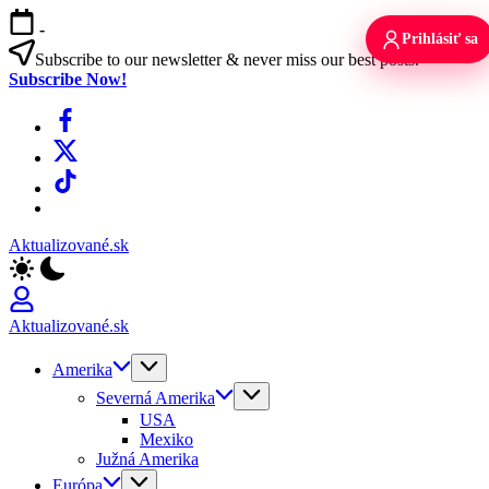
Skip
-
to
Prihlásiť sa
content
Subscribe to our newsletter & never miss our best posts.
Subscribe Now!
Facebook
X
TikTok
WhatsApp
Aktualizované.sk
Aktualizované.sk
Amerika
Severná Amerika
USA
Mexiko
Južná Amerika
Európa