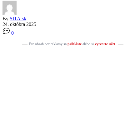
By
SITA.sk
24. októbra 2025
0
Pre obsah bez reklamy sa
prihláste
alebo si
vytvorte účet
.