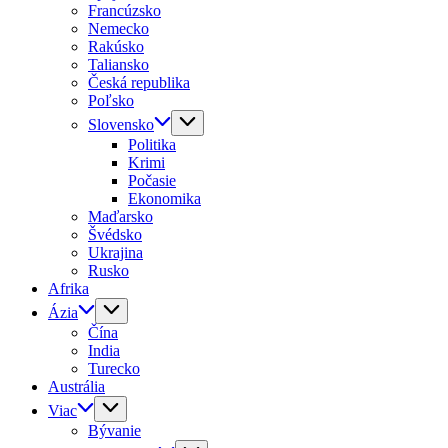
Francúzsko
Nemecko
Rakúsko
Taliansko
Česká republika
Poľsko
Slovensko
Politika
Krimi
Počasie
Ekonomika
Maďarsko
Švédsko
Ukrajina
Rusko
Afrika
Ázia
Čína
India
Turecko
Austrália
Viac
Bývanie