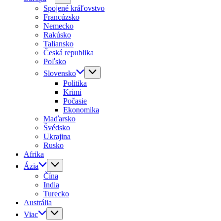
Spojené kráľovstvo
Francúzsko
Nemecko
Rakúsko
Taliansko
Česká republika
Poľsko
Slovensko
Politika
Krimi
Počasie
Ekonomika
Maďarsko
Švédsko
Ukrajina
Rusko
Afrika
Ázia
Čína
India
Turecko
Austrália
Viac