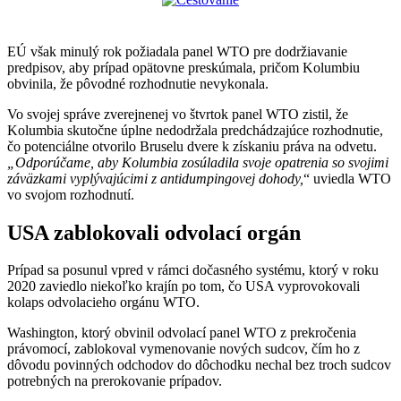
EÚ však minulý rok požiadala panel WTO pre dodržiavanie
predpisov, aby prípad opätovne preskúmala, pričom Kolumbiu
obvinila, že pôvodné rozhodnutie nevykonala.
Vo svojej správe zverejnenej vo štvrtok panel WTO zistil, že
Kolumbia skutočne úplne nedodržala predchádzajúce rozhodnutie,
čo potenciálne otvorilo Bruselu dvere k získaniu práva na odvetu.
„Odporúčame, aby Kolumbia zosúladila svoje opatrenia so svojimi
záväzkami vyplývajúcimi z antidumpingovej dohody,
“ uviedla WTO
vo svojom rozhodnutí.
USA zablokovali odvolací orgán
Prípad sa posunul vpred v rámci dočasného systému, ktorý v roku
2020 zaviedlo niekoľko krajín po tom, čo USA vyprovokovali
kolaps odvolacieho orgánu WTO.
Washington, ktorý obvinil odvolací panel WTO z prekročenia
právomocí, zablokoval vymenovanie nových sudcov, čím ho z
dôvodu povinných odchodov do dôchodku nechal bez troch sudcov
potrebných na prerokovanie prípadov.