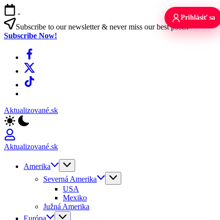
Skip
-
to
Prihlásiť sa
content
Subscribe to our newsletter & never miss our best posts.
Subscribe Now!
Facebook
X
TikTok
WhatsApp
Aktualizované.sk
Aktualizované.sk
Amerika
Severná Amerika
USA
Mexiko
Južná Amerika
Európa