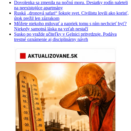
Dovolenka sa zmenila na nočnú moru. Desiatky rodín naleteli
na neexistujúce apartmány
Ruská „dronová safari“ šokuje svet. Civilistu lovili ako korisť,
útok prežil len zázrakom
Môžete niekoho milovať a napriek tomu s ním nechcieť byť?
Niekedy samotná láska na vzťah nestačí
Susko po vražde učiteľky v Gelnici pritvrdzuje. Podáva
trestné oznámenie aj disciplinárny návrh