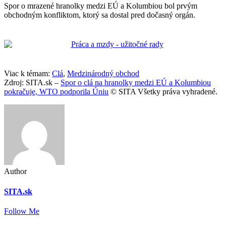
Spor o mrazené hranolky medzi EÚ a Kolumbiou bol prvým
obchodným konfliktom, ktorý sa dostal pred dočasný orgán.
Viac k témam:
Clá
,
Medzinárodný obchod
Zdroj: SITA.sk –
Spor o clá na hranolky medzi EÚ a Kolumbiou
pokračuje, WTO podporila Úniu
© SITA Všetky práva vyhradené.
Author
SITA.sk
Follow Me