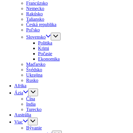
Francúzsko
Nemecko
Rakúsko
Taliansko
Česká republika
Poľsko
Slovensko
Politika
Krimi
Počasie
Ekonomika
Maďarsko
Švédsko
Ukrajina
Rusko
Afrika
Ázia
Čína
India
Turecko
Austrália
Viac
Bývanie