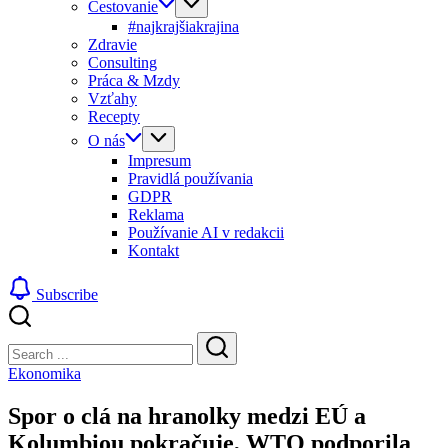
Cestovanie
#najkrajšiakrajina
Zdravie
Consulting
Práca & Mzdy
Vzťahy
Recepty
O nás
Impresum
Pravidlá používania
GDPR
Reklama
Používanie AI v redakcii
Kontakt
Subscribe
Close
Search
Search
Ekonomika
Spor o clá na hranolky medzi EÚ a
Kolumbiou pokračuje, WTO podporila