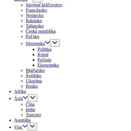
Spojené kráľovstvo
Francúzsko
Nemecko
Rakúsko
Taliansko
Česká republika
Poľsko
Slovensko
Politika
Krimi
Počasie
Ekonomika
Maďarsko
Švédsko
Ukrajina
Rusko
Afrika
Ázia
Čína
India
Turecko
Austrália
Viac