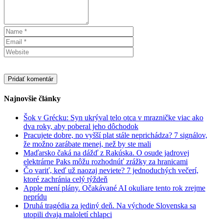
Najnovšie články
Šok v Grécku: Syn ukrýval telo otca v mrazničke viac ako
dva roky, aby poberal jeho dôchodok
Pracujete dobre, no vyšší plat stále neprichádza? 7 signálov,
že možno zarábate menej, než by ste mali
Maďarsko čaká na dážď z Rakúska. O osude jadrovej
elektrárne Paks môžu rozhodnúť zrážky za hranicami
Čo variť, keď už naozaj neviete? 7 jednoduchých večerí,
ktoré zachránia celý týždeň
Apple mení plány. Očakávané AI okuliare tento rok zrejme
neprídu
Druhá tragédia za jediný deň. Na východe Slovenska sa
utopili dvaja maloletí chlapci