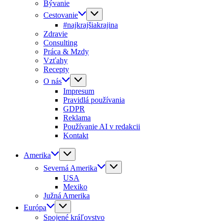
Bývanie
Cestovanie
#najkrajšiakrajina
Zdravie
Consulting
Práca & Mzdy
Vzťahy
Recepty
O nás
Impresum
Pravidlá používania
GDPR
Reklama
Používanie AI v redakcii
Kontakt
Amerika
Severná Amerika
USA
Mexiko
Južná Amerika
Európa
Spojené kráľovstvo