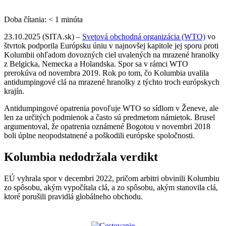
Doba čítania:
< 1
minúta
23.10.2025 (SITA.sk) –
Svetová obchodná organizácia (WTO)
vo
štvrtok podporila Európsku úniu v najnovšej kapitole jej sporu proti
Kolumbii ohľadom dovozných ciel uvalených na mrazené hranolky
z Belgicka, Nemecka a Holandska. Spor sa v rámci WTO
prerokúva od novembra 2019. Rok po tom, čo Kolumbia uvalila
antidumpingové clá na mrazené hranolky z týchto troch európskych
krajín.
Antidumpingové opatrenia povoľuje WTO so sídlom v Ženeve, ale
len za určitých podmienok a často sú predmetom námietok. Brusel
argumentoval, že opatrenia oznámené Bogotou v novembri 2018
boli úplne neopodstatnené a poškodili európske spoločnosti.
Kolumbia nedodržala verdikt
EÚ vyhrala spor v decembri 2022, pričom arbitri obvinili Kolumbiu
zo spôsobu, akým vypočítala clá, a zo spôsobu, akým stanovila clá,
ktoré porušili pravidlá globálneho obchodu.