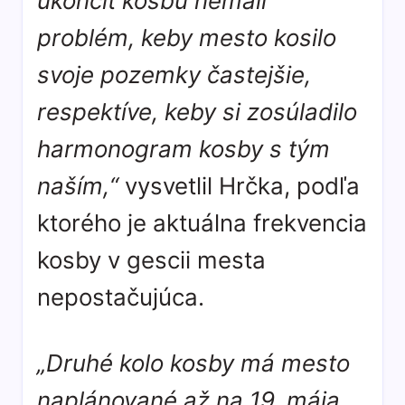
ukončiť kosbu nemali
problém, keby mesto kosilo
svoje pozemky častejšie,
respektíve, keby si zosúladilo
harmonogram kosby s tým
naším,“
vysvetlil Hrčka, podľa
ktorého je aktuálna frekvencia
kosby v gescii mesta
nepostačujúca.
„Druhé kolo kosby má mesto
naplánované až na 19. mája.