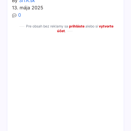
By
SITA.sk
13. mája 2025
0
Pre obsah bez reklamy sa
prihláste
alebo si
vytvorte
účet
.