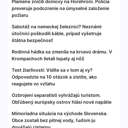
Plamene zničili domovy na Horehroní. Polícia
preveruje podozrenie na úmyselné založenie
požiaru
Sabotáž na nemeckej železnici? Neznámi
útočníci poškodili káble, prípad vyšetruje
štátna bezpečnosť
Rodinná hádka sa zmenila na krvavú drámu. V
Krompachoch lietali lopaty aj nôž
Test žiarlivosti: Vidíte sa v tom aj vy?
Odpovedzte na 10 otázok a zistite, ako
reagujete vo vzťahu
Ozbrojení separatisti vyhrážajú turistom.
Obľúbený európsky ostrov hlási nové napätie
Mimoriadna situácia na východe Slovenska.
Obce zostali bez pitnej vody, ľuďom ju
dovážajú cisterny