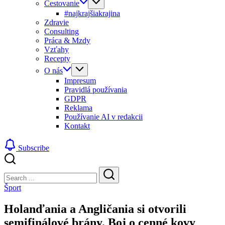
Cestovanie
#najkrajšiakrajina
Zdravie
Consulting
Práca & Mzdy
Vzťahy
Recepty
O nás
Impresum
Pravidlá používania
GDPR
Reklama
Používanie AI v redakcii
Kontakt
Subscribe
Close
Search
Search
Šport
Holanďania a Angličania si otvorili
semifinálové brány. Boj o cenné kovy