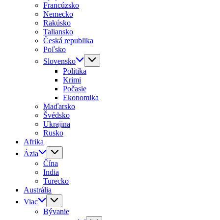
Francúzsko
Nemecko
Rakúsko
Taliansko
Česká republika
Poľsko
Slovensko
Politika
Krimi
Počasie
Ekonomika
Maďarsko
Švédsko
Ukrajina
Rusko
Afrika
Ázia
Čína
India
Turecko
Austrália
Viac
Bývanie