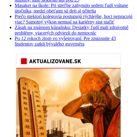
Masaker na škole: Pri streľbe zahynulo sedem ľudí vrátane
útočníka, medzi obeťami sú deti aj učitelia
Prečo niektorí kolegovia postupujú rýchlejšie, hoci nepracujú
viac? Samotný výkon nemusí na kariérny rast stačiť
Zásah na známom kúpalisku: Desiatky ľudí mali zdravotné
problémy, viacerých odviezli do nemocníc
Po 12 rokoch zlom vo vyšetrovaní: Pre zmiznutie 43
študentov zatkli bývalého guvernéra