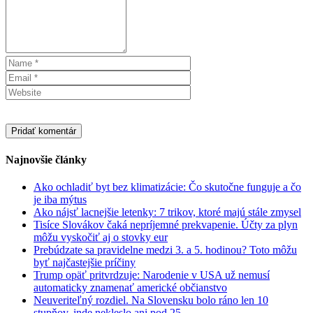
Najnovšie články
Ako ochladiť byt bez klimatizácie: Čo skutočne funguje a čo
je iba mýtus
Ako nájsť lacnejšie letenky: 7 trikov, ktoré majú stále zmysel
Tisíce Slovákov čaká nepríjemné prekvapenie. Účty za plyn
môžu vyskočiť aj o stovky eur
Prebúdzate sa pravidelne medzi 3. a 5. hodinou? Toto môžu
byť najčastejšie príčiny
Trump opäť pritvrdzuje: Narodenie v USA už nemusí
automaticky znamenať americké občianstvo
Neuveriteľný rozdiel. Na Slovensku bolo ráno len 10
stupňov, inde nekleslo ani pod 25