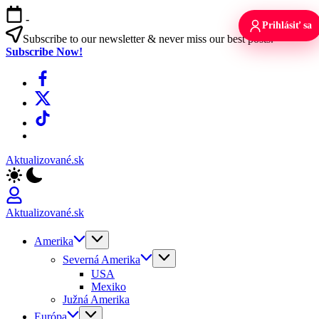
Skip
-
to
Prihlásiť sa
content
Subscribe to our newsletter & never miss our best posts.
Subscribe Now!
Facebook
X
TikTok
WhatsApp
Aktualizované.sk
Aktualizované.sk
Amerika
Severná Amerika
USA
Mexiko
Južná Amerika
Európa