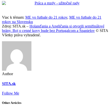
Viac k témam:
ME vo futbale do 21 rokov
,
ME vo futbale do 21
rokov na Slovensku
Zdroj: SITA.sk –
Holanďania a Angličania si otvorili semifinálové
brány. Boj o cenné kovy bude bez Portugalcom a Španielov
© SITA
Všetky práva vyhradené.
Author
SITA.sk
Follow Me
Other Articles