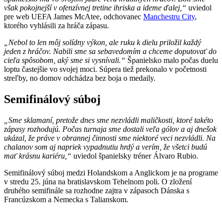
však pokojnejší v ofenzívnej tretine ihriska a ideme ďalej,“
uviedol
pre web UEFA James McAtee, odchovanec
Manchestru City
,
ktorého vyhlásili za hráča zápasu.
„Nebol to len môj solídny výkon, ale ruku k dielu priložil každý
jeden z hráčov. Nabili sme sa sebavedomím a chceme doputovať do
cieľa spôsobom, aký sme si vysnívali.“
Španielsko malo počas duelu
loptu častejšie vo svojej moci. Súpera tiež prekonalo v početnosti
streľby, no domov odchádza bez boja o medaily.
Semifinálový súboj
„Sme sklamaní, pretože dnes sme nezvládli maličkosti, ktoré takéto
zápasy rozhodujú. Počas turnaja sme dostali veľa gólov a aj dnešok
ukázal, že práve v obrannej činnosti sme niektoré veci nezvládli. Na
chalanov som aj napriek vypadnutiu hrdý a verím, že všetci budú
mať krásnu kariéru,“
uviedol španielsky tréner Álvaro Rubio.
Semifinálový súboj medzi Holandskom a Anglickom je na programe
v stredu 25. júna na bratislavskom Tehelnom poli. O zložení
druhého semifinále sa rozhodne zajtra v zápasoch Dánska s
Francúzskom a Nemecka s Talianskom.