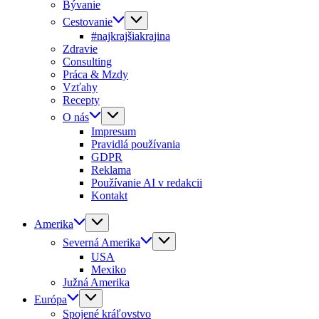
Bývanie
Cestovanie
#najkrajšiakrajina
Zdravie
Consulting
Práca & Mzdy
Vzťahy
Recepty
O nás
Impresum
Pravidlá používania
GDPR
Reklama
Používanie AI v redakcii
Kontakt
Amerika
Severná Amerika
USA
Mexiko
Južná Amerika
Európa
Spojené kráľovstvo