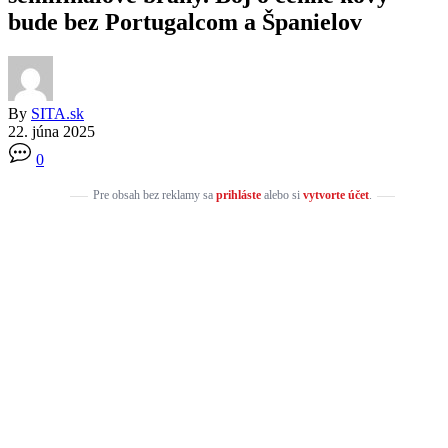
bude bez Portugalcom a Španielov
By
SITA.sk
22. júna 2025
0
Pre obsah bez reklamy sa
prihláste
alebo si
vytvorte účet
.