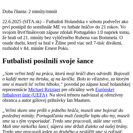
Doba čítania:
2
minúty/minút
22.6.2025 (SITA.sk) – Futbalisti Holandska v sobotu podvečer ako
prví postúpil do semifinále ME vo futbale hráčov do 21 rokov. Vo
svojom štvrťfinálovom zápase zdolali Portugalsko 1:0 napriek tomu,
že hrali od 21. minúty bez vylúčeného Rubena van Bommela. O
osude duelu, ktorý sa hral v Žiline pred viac než 7-tisíc divákmi,
rozhodol v 84. minúte Ernest Poku.
Futbalisti posilnili svoje šance
„Som veľmi hrdý na prácu, ktorú moji hráči dnes odviedli. Bojovali
o každý meter na ihrisku, aj na lavičke. Bolo to víťazstvo, za ktorým
sme si museli ísť veľmi hlboko,“
povedal po zápase kouč holandskej
reprezentácie
Michael Reiziger
pre oficiálny web
Európskej
futbalovej únie (UEFA)
. Na slová trénera nadviazal aj ofenzívny
obranca a autor gólovej prihrávky Ian Maatsen.
„Veľmi skoro sme prišli o jedného hráča, museli sme bojovať do
poslednej minúty. Portugalčania mali častejšie loptu ako my, museli
sme sa s tým vysporiadať. Tvrdo sme pracovali, stále sme verili.
Mali sme niekoľko šancí, súpera sme držali ďaleko od našej brány.
Tvrdo sme pracovali jeden za druhého a zaslúžili sme si zvíťaziť.