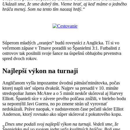
Ukázali sme, že sme dobrý tím. Vieme hrať, aj keď máme o jedného
hráča menej. Som na tento tím naozaj hrdý.“
Súperom mladých „oranjes“ budú rovesníci z Anglicka. Tí si vo
večernom zápase v Trnave poradili so Španielmi 3:1. Futbalisti z
ostrovov tak posilnili svoje šance na úspešnú obhajobu prvenstva
spred dvoch rokov.
Najlepší výkon na turnaji
Angličanom vyšla impozantne úvodná pätnásťminútovka, počas
ktorej napli sieť súpera dvakrát. Najprv sa presadil v 10. minúte
stredopoliar James McAtee a o 5 minút neskôr skóroval aj Harvey
Elliott. Španieli síce v závere prvého polčasu znížili, v bieleho bodu
sa nepomýlil Javi Guerra, no po zmene strán už vyrovnať
nedokázali. Práve naopak, v nadstavenom čase pečatil skóre Elliot
Anderson, ktorý rovnako ako súper skóroval z pokutového kopu.
„Dnes sme podali svoj najlepší výkon na turnaji. Vedeli sme, že
Španielsko má vo svojom jadre veľa kvalitných hráčov. Boli sme