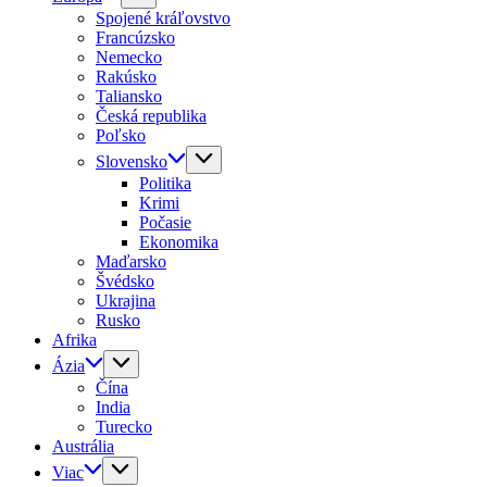
Spojené kráľovstvo
Francúzsko
Nemecko
Rakúsko
Taliansko
Česká republika
Poľsko
Slovensko
Politika
Krimi
Počasie
Ekonomika
Maďarsko
Švédsko
Ukrajina
Rusko
Afrika
Ázia
Čína
India
Turecko
Austrália
Viac