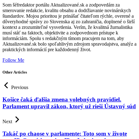
Som šéfredaktor portálu Aktualizované.sk a zodpovedám za
smerovanie redakcie, kvalitu obsahu a dodržiavanie novinárskych
štandardov. Mojou prioritou je prinášať čitateľom rýchle, overené a
dôveryhodné správy zo Slovenska aj zo zahraničia, doplnené o širší
kontext a zrozumiteľné vysvetlenia. Verím, že kvalitná žurnalistika
musí stáť na faktoch, objektivite a zodpovednom prístupe k
informáciám. Spolu s redakčným tímom pracujem na tom, aby
Aktualizované.sk bolo spoľahlivým zdrojom spravodajstva, analýz a
praktických informácií pre každodenný život.
Follow Me
Other Articles
Previous
Košice čaká ďalšia zmena volebných pravidiel.
Parlament upravil zákon, ktorý už rieši Ústavný súd
Next
Takáč po chaose v parlamente: Toto som v živote