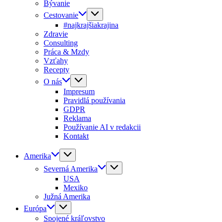
Bývanie
Cestovanie
#najkrajšiakrajina
Zdravie
Consulting
Práca & Mzdy
Vzťahy
Recepty
O nás
Impresum
Pravidlá používania
GDPR
Reklama
Používanie AI v redakcii
Kontakt
Amerika
Severná Amerika
USA
Mexiko
Južná Amerika
Európa
Spojené kráľovstvo