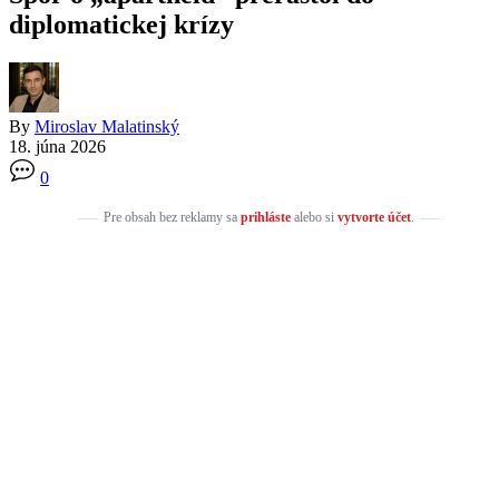
diplomatickej krízy
By
Miroslav Malatinský
18. júna 2026
0
Pre obsah bez reklamy sa
prihláste
alebo si
vytvorte účet
.