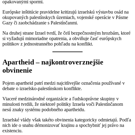
opakovanými spormi.
Európske inštitúcie pravidelne kritizujú izraelskú výstavbu osád na
okupovaných palestínskych územiach, vojenské operácie v Pásme
Gazy či zaobchádzanie s Palestínčanmi.
Na druhej strane Izrael tvrdí, že čelí bezpečnostným hrozbám, ktoré
si vyžadujú mimoriadne opatrenia, a obviňuje časť európskych
politikov z jednostranného pohľadu na konflikt.
Apartheid – najkontroverznejšie
obvinenie
Pojem apartheid patrí medzi najcitlivejšie označenia používané v
debate o izraelsko-palestínskom konflikte.
Viaceré medzinárodné organizácie a ľudskoprávne skupiny v
minulosti tvrdili, že niektoré politiky Izraela voči Palestínčanom
nesú znaky systému podobného apartheidu.
Izraelské vlády však takéto obvinenia kategoricky odmietajú. Podľa
nich ide o snahu démonizovať krajinu a spochybniť jej právo na
existenciu.