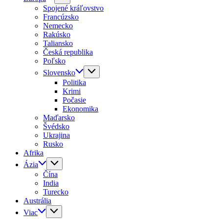
Spojené kráľovstvo
Francúzsko
Nemecko
Rakúsko
Taliansko
Česká republika
Poľsko
Slovensko
Politika
Krimi
Počasie
Ekonomika
Maďarsko
Švédsko
Ukrajina
Rusko
Afrika
Ázia
Čína
India
Turecko
Austrália
Viac