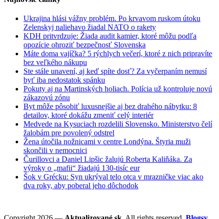
Ukrajina hlási vážny problém. Po krvavom ruskom útoku
Zelenskyj naliehavo žiadal NATO o rakety
KDH pritvrdzuje: Žiada audit kamier, ktoré môžu podľa
opozície ohroziť bezpečnosť Slovenska
Máte doma vajíčka? 5 rýchlych večerí, ktoré z nich pripravíte
bez veľkého nákupu
Ste stále unavení, aj keď spíte dosť? Za vyčerpaním nemusí
byť iba nedostatok spánku
Pokuty aj na Martinských holiach. Polícia už kontroluje novú
zákazovú zónu
Byt môže pôsobiť luxusnejšie aj bez drahého nábytku: 8
detailov, ktoré dokážu zmeniť celý interiér
Medvede na Kysuciach rozdelili Slovensko. Ministerstvo čelí
žalobám pre povolený odstrel
Žena útočila nožnicami v centre Londýna. Štyria muži
skončili v nemocnici
Čurillovci a Daniel Lipšic žalujú Roberta Kaliňáka. Za
výroky o „mafii“ žiadajú 130-tisíc eur
Šok v Grécku: Syn ukrýval telo otca v mrazničke viac ako
dva roky, aby poberal jeho dôchodok
Copyright 2026 —
Aktualizované.sk
. All rights reserved.
Blogsy