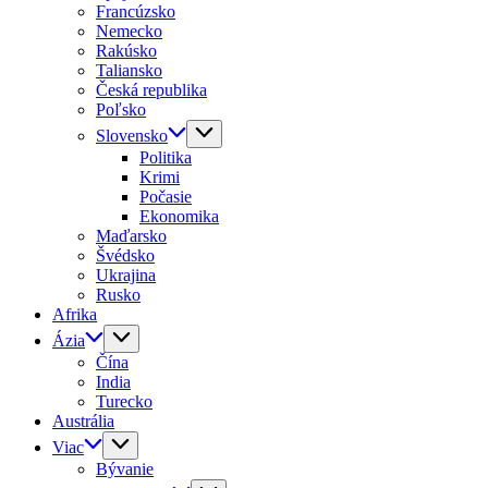
Francúzsko
Nemecko
Rakúsko
Taliansko
Česká republika
Poľsko
Slovensko
Politika
Krimi
Počasie
Ekonomika
Maďarsko
Švédsko
Ukrajina
Rusko
Afrika
Ázia
Čína
India
Turecko
Austrália
Viac
Bývanie