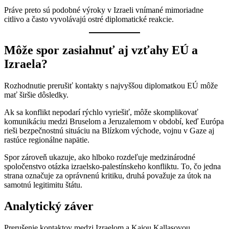
Práve preto sú podobné výroky v Izraeli vnímané mimoriadne
citlivo a často vyvolávajú ostré diplomatické reakcie.
Môže spor zasiahnuť aj vzťahy EÚ a
Izraela?
Rozhodnutie prerušiť kontakty s najvyššou diplomatkou EÚ môže
mať širšie dôsledky.
Ak sa konflikt nepodarí rýchlo vyriešiť, môže skomplikovať
komunikáciu medzi Bruselom a Jeruzalemom v období, keď Európa
rieši bezpečnostnú situáciu na Blízkom východe, vojnu v Gaze aj
rastúce regionálne napätie.
Spor zároveň ukazuje, ako hlboko rozdeľuje medzinárodné
spoločenstvo otázka izraelsko-palestínskeho konfliktu. To, čo jedna
strana označuje za oprávnenú kritiku, druhá považuje za útok na
samotnú legitimitu štátu.
Analytický záver
Prerušenie kontaktov medzi Izraelom a Kajou Kallasovou