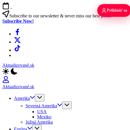
Skip
-
to
Prihlásiť sa
content
Subscribe to our newsletter & never miss our best posts.
Subscribe Now!
Facebook
X
TikTok
WhatsApp
Aktualizované.sk
Aktualizované.sk
Amerika
Severná Amerika
USA
Mexiko
Južná Amerika
Európa