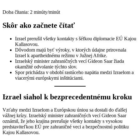
Doba čítania:
2
minúty/minút
Skôr ako začnete čítať
Izrael prerušil všetky kontakty s šéfkou diplomacie EÚ Kajou
Kallasovou.
Dôvodom majú byť výroky, v ktorých údajne prirovnala
Izrael k apartheidnému režimu v Južnej Afrike.
Izraelský minister zahraničných vecí Gideon Saar žiada
okamžité odvolanie týchto slov.
Spor prichádza v období rastúceho napätia medzi Izraelom a
viacerými európskymi inštitúciami.
Izrael siahol k bezprecedentnému kroku
Vzťahy medzi Izraelom a Európskou úniou sa dostali do ďalšej
vážnej krízy. Izraelský minister zahraničných vecí Gideon Saar
oznámil, že jeho krajina prerušuje všetky kontakty s vysokou
predstaviteľkou EÚ pre zahraničné veci a bezpečnostnú politiku
Kajou Kallasovou.