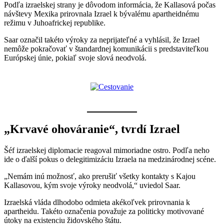
Podľa izraelskej strany je dôvodom informácia, že Kallasová počas
návštevy Mexika prirovnala Izrael k bývalému apartheidnému
režimu v Juhoafrickej republike.
Saar označil takéto výroky za neprijateľné a vyhlásil, že Izrael
nemôže pokračovať v štandardnej komunikácii s predstaviteľkou
Európskej únie, pokiaľ svoje slová neodvolá.
„Krvavé ohováranie“, tvrdí Izrael
Šéf izraelskej diplomacie reagoval mimoriadne ostro. Podľa neho
ide o ďalší pokus o delegitimizáciu Izraela na medzinárodnej scéne.
„Nemám inú možnosť, ako prerušiť všetky kontakty s Kajou
Kallasovou, kým svoje výroky neodvolá,“ uviedol Saar.
Izraelská vláda dlhodobo odmieta akékoľvek prirovnania k
apartheidu. Takéto označenia považuje za politicky motivované
útoky na existenciu židovského štátu.