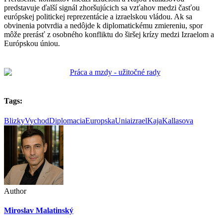
predstavuje ďalší signál zhoršujúcich sa vzťahov medzi časťou
európskej politickej reprezentácie a izraelskou vládou. Ak sa
obvinenia potvrdia a nedôjde k diplomatickému zmiereniu, spor
môže prerásť z osobného konfliktu do širšej krízy medzi Izraelom a
Európskou úniou.
Tags:
BlizkyVychod
Diplomacia
EuropskaUnia
izrael
KajaKallasova
Author
Miroslav Malatinský