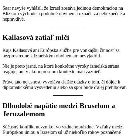
Saar navyše vyhlásil, že Izrael zostáva jedinou demokraciou na
Blízkom východe a podobné obvinenia označil za nebezpečné a
nepravdivé.
Kallasová zatiaľ mlčí
Kaja Kallasová ani Európska služba pre vonkajšiu činnosť sa
bezprostredne k izraelským obvineniam nevyjadrili.
Nie je preto jasné, na ktoré konkrétne výroky izraelská strana
reaguje, ani v akom presnom kontexte mali zaznieť.
Práve táto nejasnosť vyvoláva ďalšie otázky o tom, či dôjde k
diplomatickému vysvetleniu alebo sa spor bude ďalej prehlbovať.
Dlhodobé napätie medzi Bruselom a
Jeruzalemom
Súčasný konflikt nevznikol vo vzduchoprázdne. Vzťahy medzi
Európskou úniou a Izraelom sú už niekoľko rokov poznačené