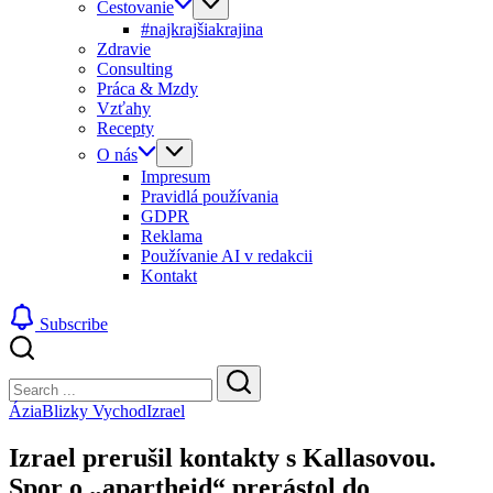
Cestovanie
#najkrajšiakrajina
Zdravie
Consulting
Práca & Mzdy
Vzťahy
Recepty
O nás
Impresum
Pravidlá používania
GDPR
Reklama
Používanie AI v redakcii
Kontakt
Subscribe
Close
Search
Search
Ázia
Blizky Vychod
Izrael
Izrael prerušil kontakty s Kallasovou.
Spor o „apartheid“ prerástol do