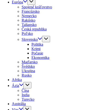
Európa
Spojené kráľovstvo
Francúzsko
Nemecko
Rakúsko
Taliansko
Česká republika
Poľsko
Slovensko
Politika
Krimi
Počasie
Ekonomika
Maďarsko
Švédsko
Ukrajina
Rusko
Afrika
Ázia
Čína
India
Turecko
Austrália
Viac