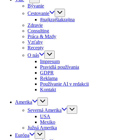
Bývanie
Cestovanie
#najkrajšiakrajina
Zdravie
Consulting
Práca & Mzdy
Vzťahy
Recepty
O nás
Impresum
Pravidlá používania
GDPR
Reklama
Používanie AI v redakcii
Kontakt
Amerika
Severná Amerika
USA
Mexiko
Južná Amerika
Európa