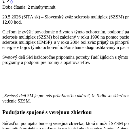
0
Doba čítania:
2
minúty/minút
20.5.2026 (SITA.sk) – Slovenský zväz sclerosis multiplex (SZSM) pri 
12.00 hod.
Cieľom je zvýšiť povedomie o živote s týmto ochorením, podporiť pa
sclerosis multiplex (SZSM) bol založený v roku 1990 na pomoc pac
sclerosis multiplex (EMSP) a v roku 2004 bol zväz prijatý za plnop
energie v boji s týmto ochorením. Pomáhame diagnostikovaným pacien
Svetový deň SM každoročne pripomína potreby ľudí žijúcich s týmto 
programy a podporu pre rodiny a opatrovateľov.
„
Svetový deň SM je pre nás príležitosťou ukázať, že ľudia so skleró
vedenie SZSM.
Podujatie spojené s verejnou zbierkou
Súčasťou podujatia bude aj
verejná zbierka
, ktorá umožní SZSM pokr
komunitné projekty a vydávanie pacientskeho časopisu
Nádej
. Zbier