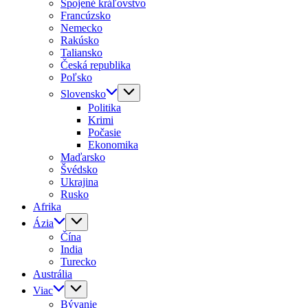
Spojené kráľovstvo
Francúzsko
Nemecko
Rakúsko
Taliansko
Česká republika
Poľsko
Slovensko
Politika
Krimi
Počasie
Ekonomika
Maďarsko
Švédsko
Ukrajina
Rusko
Afrika
Ázia
Čína
India
Turecko
Austrália
Viac
Bývanie