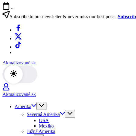
Skip
-
to
content
Subscribe to our newsletter & never miss our best posts.
Subscri
Facebook
X
TikTok
WhatsApp
Aktualizované.sk
Aktualizované.sk
Amerika
Severná Amerika
USA
Mexiko
Južná Amerika