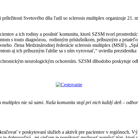
príležitosti Svetového dňa ľudí so sclerosis multiplex organizuje 21. 
cientov a ich rodiny a posilniť komunitu, ktorú SZSM tvorí prostredn
ientom s touto diagnózou, rodinným príslušníkom, príbuzným a priat
rávneho člena Medzinárodnej federácie sclerosis multiplex (MSIF). „Sp
tom aj ich príbuzným ľahšie sa s ním vyrovnať,“ uviedla prezidentka 
chronickým neurologickým ochorením. SZSM dlhodobo poskytuje odborné
zou multiplex nie sú sami. Naša komunita stojí pri nich každý deň – od
ačovať v poskytovaní služieb a aktivít pre pacientov v regiónoch. Výť
ka je dobrovoľná– jej cieľom je ponúknuť možnosť pomôcť tým, ktorí c