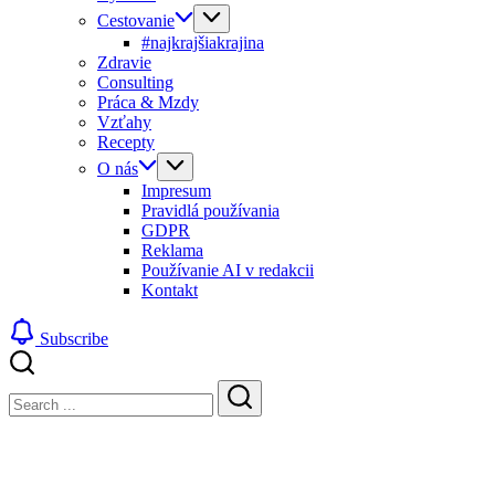
Cestovanie
#najkrajšiakrajina
Zdravie
Consulting
Práca & Mzdy
Vzťahy
Recepty
O nás
Impresum
Pravidlá používania
GDPR
Reklama
Používanie AI v redakcii
Kontakt
Subscribe
Close
Search
Search