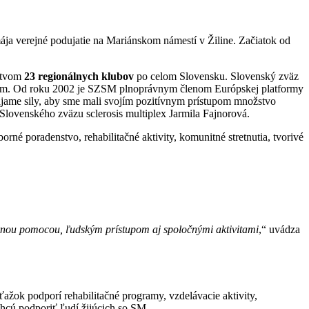
mája verejné podujatie na Mariánskom námestí v Žiline. Začiatok od
íctvom
23 regionálnych klubov
po celom Slovensku. Slovenský zväz
eľom. Od roku 2002 je SZSM plnoprávnym členom Európskej platformy
ájame sily, aby sme mali svojím pozitívnym prístupom množstvo
Slovenského zväzu sclerosis multiplex Jarmila Fajnorová.
 poradenstvo, rehabilitačné aktivity, komunitné stretnutia, tvorivé
bornou pomocou, ľudským prístupom aj spoločnými aktivitami
,“ uvádza
ažok podporí rehabilitačné programy, vzdelávacie aktivity,
hcú podporiť ľudí žijúcich so SM.