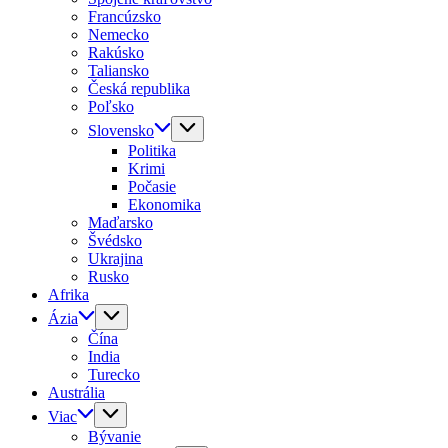
Francúzsko
Nemecko
Rakúsko
Taliansko
Česká republika
Poľsko
Slovensko
Politika
Krimi
Počasie
Ekonomika
Maďarsko
Švédsko
Ukrajina
Rusko
Afrika
Ázia
Čína
India
Turecko
Austrália
Viac
Bývanie