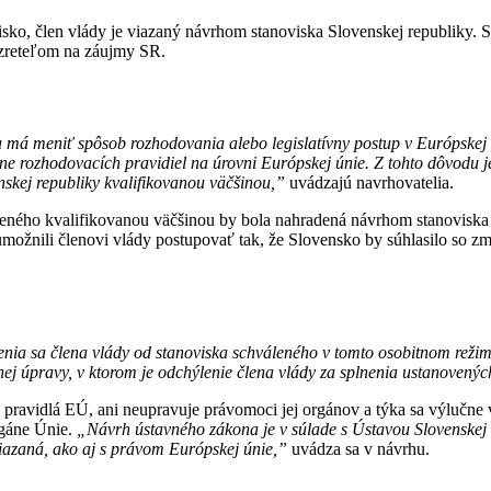
ovisko, člen vlády je viazaný návrhom stanoviska Slovenskej republiky
o zreteľom na záujmy SR.
 má meniť spôsob rozhodovania alebo legislatívny postup v Európskej ú
ene rozhodovacích pravidiel na úrovni Európskej únie. Z tohto dôvodu 
skej republiky kvalifikovanou väčšinou,”
uvádzajú navrhovatelia.
áleného kvalifikovanou väčšinou by bola nahradená návrhom stanovisk
umožnili členovi vlády postupovať tak, že Slovensko by súhlasilo so z
ia sa člena vlády od stanoviska schváleného v tomto osobitnom režime 
nej úpravy, v ktorom je odchýlenie člena vlády za splnenia ustanovený
 pravidlá EÚ, ani neupravuje právomoci jej orgánov a týka sa výlučne
rgáne Únie.
„Návrh ústavného zákona je v súlade s Ústavou Slovenskej
iazaná, ako aj s právom Európskej únie,”
uvádza sa v návrhu.