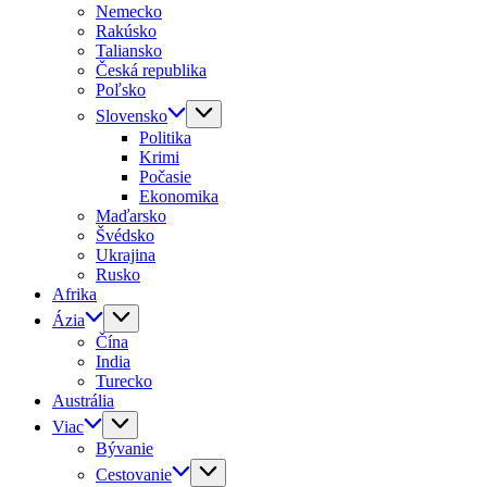
Nemecko
Rakúsko
Taliansko
Česká republika
Poľsko
Slovensko
Politika
Krimi
Počasie
Ekonomika
Maďarsko
Švédsko
Ukrajina
Rusko
Afrika
Ázia
Čína
India
Turecko
Austrália
Viac
Bývanie
Cestovanie