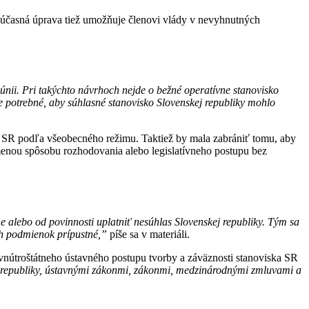
. Súčasná úprava tiež umožňuje členovi vlády v nevyhnutných
nii. Pri takýchto návrhoch nejde o bežné operatívne stanovisko
je potrebné, aby súhlasné stanovisko Slovenskej republiky mohlo
a SR podľa všeobecného režimu. Taktiež by mala zabrániť tomu, aby
menou spôsobu rozhodovania alebo legislatívneho postupu bez
alebo od povinnosti uplatniť nesúhlas Slovenskej republiky. Tým sa
ch podmienok prípustné,”
píše sa v materiáli.
 vnútroštátneho ústavného postupu tvorby a záväznosti stanoviska SR
 republiky, ústavnými zákonmi, zákonmi, medzinárodnými zmluvami a