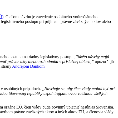
Ú)
. Cieľom návrhu je zavedenie osobitného vnútroštátneho
egislatívneho postupu pri prijímaní právne záväzných aktov alebo
neho postupu na riadny legislatívny postup.
„Takéto návrhy majú
mať právne akty alebo rozhodnutia v príslušnej oblasti,”
upozorňujú
 strany
Andrejom Dankom
.
y v osobitných prípadoch.
„Navrhuje sa, aby člen vlády mohol byť pri
adou Slovenskej republiky aspoň trojpätinovou väčšinou všetkých
nom orgáne EÚ, člen vlády bude povinný uplatniť nesúhlas Slovenska.
návrhom právne záväzných aktov a iných aktov EÚ, a členovia vlády