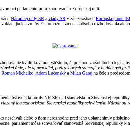
ávomoci parlamentu pri rozhodovaní o Európskej únii.
uprácu
Národnej rady SR
a
vlády SR
v záležitostiach
Európskej únie (E
a zakladajúcich zmlúv EÚ umožniť zmena spôsobu rozhodovania alebo l
odovanie kvalifikovanou väčšinou, či prechod z osobitného legislatív
ópskej únie, ale aj pravidiel, podľa ktorých sa majú v budúcnosti prijí
u
Roman Michelko
,
Adam Lučanský
a
Milan Garaj
na čele s predsedom
osilnenie ústavnej kontroly NR SR nad stanoviskom Slovenskej republik
e viazaný iba stanoviskom Slovenskej republiky schváleným Národnou r
isko neschváli alebo o ňom nerozhodne pred jeho uplatnením v prísluš
becne, parlament môže schvaľovať stanoviská Slovenskej republiky k 