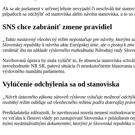
Ak sa ale parlament v určenej lehote nevyjadrí či neschváli iné stan
prípadoch sa odchýliť od stanoviska alebo návrhu stanoviska, a to s
SNS chce zabrániť zmene pravidiel
„Takto nastavený všeobecný režim nepostačuje pre návrhy, ktorými sa
Slovenskej republiky k návrhu aktu Európskej únie, ale o postoj k zm
vzniknúť iba na základe výslovného rozhodnutia Národnej rady Sloven
Navrhovaná úprava by mala vylúčiť to, že absencia stanoviska schv
nerozhodnutie NR SR, patová situácia či neuskutočnenie hlasovania 
výslovného mandátu parlamentu.
Vylúčenie odchýlenia sa od stanoviska
„Návrh ústavného zákona zároveň výslovne vylučuje možnosť odchýlen
osobitný režim odlišuje od všeobecného režimu podľa doterajšej práv
Predkladatelia zdôraznili, že navrhovaná novela nemení rozhodovacie
vo vzťahu k členovi vlády pri zastupovaní Slovenska v príslušnom o
inými medzinárodnými dokumentmi, ktorými je Slovenská republika v