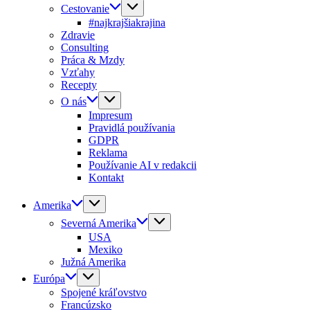
Cestovanie
#najkrajšiakrajina
Zdravie
Consulting
Práca & Mzdy
Vzťahy
Recepty
O nás
Impresum
Pravidlá používania
GDPR
Reklama
Používanie AI v redakcii
Kontakt
Amerika
Severná Amerika
USA
Mexiko
Južná Amerika
Európa
Spojené kráľovstvo
Francúzsko