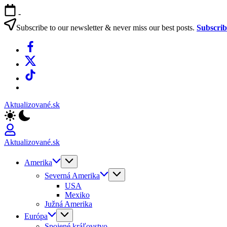
Skip
-
to
content
Subscribe to our newsletter & never miss our best posts.
Subscri
Facebook
X
TikTok
WhatsApp
Aktualizované.sk
Aktualizované.sk
Amerika
Severná Amerika
USA
Mexiko
Južná Amerika
Európa
Spojené kráľovstvo