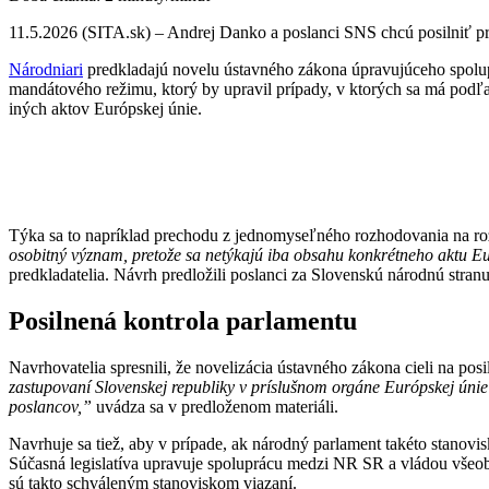
11.5.2026 (SITA.sk) – Andrej Danko a poslanci SNS chcú posilniť pr
Národniari
predkladajú novelu ústavného zákona úpravujúceho spol
mandátového režimu, ktorý by upravil prípady, v ktorých sa má podľ
iných aktov Európskej únie.
Týka sa to napríklad prechodu z jednomyseľného rozhodovania na rozh
osobitný význam, pretože sa netýkajú iba obsahu konkrétneho aktu Eur
predkladatelia. Návrh predložili poslanci za Slovenskú národnú stran
Posilnená kontrola parlamentu
Navrhovatelia spresnili, že novelizácia ústavného zákona cieli na p
zastupovaní Slovenskej republiky v príslušnom orgáne Európskej úni
poslancov,”
uvádza sa v predloženom materiáli.
Navrhuje sa tiež, aby v prípade, ak národný parlament takéto stanov
Súčasná legislatíva upravuje spoluprácu medzi NR SR a vládou všeo
sú takto schváleným stanoviskom viazaní.