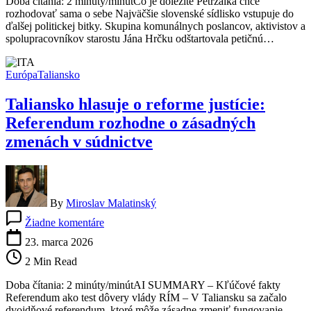
Doba čítania: 2 minúty/minútČo je dôležité Petržalka chce
môžu
rozhodovať sama o sebe Najväčšie slovenské sídlisko vstupuje do
rozhodovať
ďalšej politickej bitky. Skupina komunálnych poslancov, aktivistov a
o
spolupracovníkov starostu Jána Hrčku odštartovala petičnú…
parkovaní,
Draždiaku
aj
Európa
Taliansko
novej
výstavbe
Taliansko hlasuje o reforme justície:
Referendum rozhodne o zásadných
zmenách v súdnictve
By
Miroslav Malatinský
na
Žiadne komentáre
Taliansko
hlasuje
23. marca 2026
o
2 Min Read
reforme
justície:
Doba čítania: 2 minúty/minútAI SUMMARY – Kľúčové fakty
Referendum
Referendum ako test dôvery vlády RÍM – V Taliansku sa začalo
rozhodne
dvojdňové referendum, ktoré môže zásadne zmeniť fungovanie