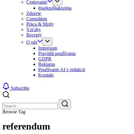
Cestovanie
#najkrajšiakrajina
Zdravie
Consulting
Práca & Mzdy
Vzťahy
Recepty
O nás
Impresum
Pravidlá používania
GDPR
Reklama
Používanie AI v redakcii
Kontakt
Subscribe
Close
Search
Search
Browse Tag
referendum