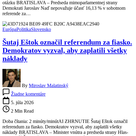
otázku BRATISLAVA – Predseda mimoparlamentnej strany
tragédia.
Demokrati Jaroslav Naď nepovažuje účasť 16,13 % v sobotnom
Tvrdí,
referende za…
že
Pellegrini
úmyselne
Európa
Politika
Slovensko
zmaril
hlavnú
Šutaj Eštok označil referendum za fiasko.
otázku
Demokratov vyzval, aby zaplatili všetky
náklady
By
Miroslav Malatinský
na
Žiadne komentáre
Šutaj
Eštok
5. júla 2026
označil
2 Min Read
referendum
za
Doba čítania: 2 minúty/minútAI ZHRNUTIE Šutaj Eštok označil
fiasko.
referendum za fiasko. Demokratov vyzval, aby zaplatili všetky
Demokratov
náklady BRATISLAVA – Minister vnútra a predseda strany Hlas-
vyzval,