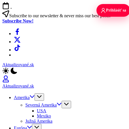
Skip
-
to
Prihlásiť sa
content
Subscribe to our newsletter & never miss our best posts.
Subscribe Now!
Facebook
X
TikTok
WhatsApp
Aktualizované.sk
Aktualizované.sk
Amerika
Severná Amerika
USA
Mexiko
Južná Amerika
Európa