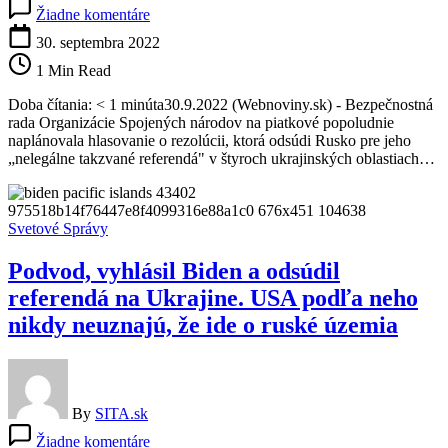
na
Žiadne komentáre
Bezpečnostná
rada
30. septembra 2022
OSN
1 Min Read
bude
hlasovať
Doba čítania: < 1 minúta30.9.2022 (Webnoviny.sk) - Bezpečnostná
o
rada Organizácie Spojených národov na piatkové popoludnie
„nelegálnych
naplánovala hlasovanie o rezolúcii, ktorá odsúdi Rusko pre jeho
referendách“
„nelegálne takzvané referendá" v štyroch ukrajinských oblastiach…
na
Ukrajine
a
vyhlási
Svetové Správy
ich
za
Podvod, vyhlásil Biden a odsúdil
neplatné
referendá na Ukrajine. USA podľa neho
nikdy neuznajú, že ide o ruské územia
By
SITA.sk
na
Žiadne komentáre