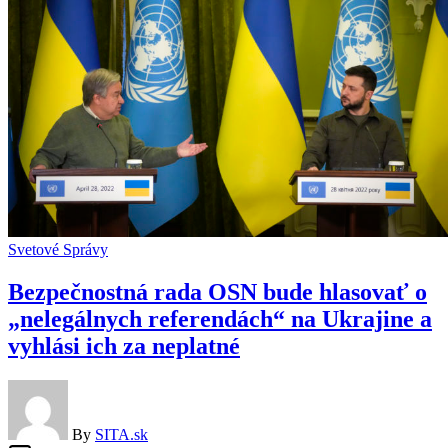
Svetové Správy
Bezpečnostná rada OSN bude hlasovať o
„nelegálnych referendách“ na Ukrajine a
vyhlási ich za neplatné
By
SITA.sk