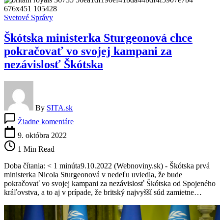
ústavy
Svetové Správy
Škótska ministerka Sturgeonová chce
pokračovať vo svojej kampani za
nezávislosť Škótska
By
SITA.sk
na
Žiadne komentáre
Škótska
ministerka
9. októbra 2022
Sturgeonová
1 Min Read
chce
pokračovať
Doba čítania: < 1 minúta9.10.2022 (Webnoviny.sk) - Škótska prvá
vo
ministerka Nicola Sturgeonová v nedeľu uviedla, že bude
svojej
pokračovať vo svojej kampani za nezávislosť Škótska od Spojeného
kampani
kráľovstva, a to aj v prípade, že britský najvyšší súd zamietne…
za
nezávislosť
Škótska