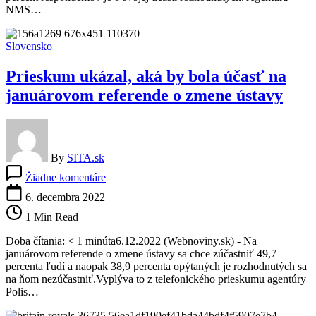
percent
NMS…
mladých
ľudí
nevie,
Slovensko
o
čom
Prieskum ukázal, aká by bola účasť na
bude
januárovom referende o zmene ústavy
By
SITA.sk
na
Žiadne komentáre
Prieskum
ukázal,
6. decembra 2022
aká
1 Min Read
by
bola
Doba čítania: < 1 minúta6.12.2022 (Webnoviny.sk) - Na
účasť
januárovom referende o zmene ústavy sa chce zúčastniť 49,7
na
percenta ľudí a naopak 38,9 percenta opýtaných je rozhodnutých sa
januárovom
na ňom nezúčastniť.Vyplýva to z telefonického prieskumu agentúry
referende
Polis…
o
zmene