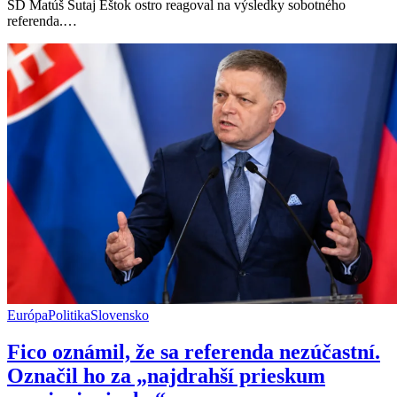
SD Matúš Šutaj Eštok ostro reagoval na výsledky sobotného
aby
referenda.…
zaplatili
všetky
náklady
Európa
Politika
Slovensko
Fico oznámil, že sa referenda nezúčastní.
Označil ho za „najdrahší prieskum