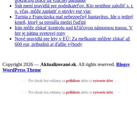
pokračujú práce na vzácnej pamiatke
Štát mení pravidlá pre podnikateľov. Kto nestihne založiť s. r.
o. včas, môže zaplatiť o stovky eur viac
Turista z Francúzska mal nebezpečný hantavírus. Ide o jediný
kmeň, ktorý sa prenáša medzi ľuďmi
Irán môže získať kontrolu nad kľúčovou námornou trasou. V
hre je pätina svetovej ropy
Nové pravidlá pre lety v EÚ: Za meškanie môžete získať až
600 eur, pribudnú aj ďalšie výhody
Copyright 2026 —
Aktualizované.sk
. All rights reserved.
Blogsy
WordPress Theme
Pre obsah bez reklamy sa
prihláste
alebo si
vytvorte účet
.