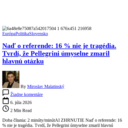
Európa
Politika
Slovensko
Naď o referende: 16 % nie je tragédia.
Tvrdí, že Pellegrini úmyselne zmaril
hlavnú otázku
By
Miroslav Malatinský
na
Žiadne komentáre
Naď
o
6. júla 2026
referende:
2 Min Read
16
%
Doba čítania: 2 minúty/minútAI ZHRNUTIE Naď o referende: 16
nie
% nie je tragédia. Tvrdí, že Pellegrini úmyselne zmaril hlavnú
je