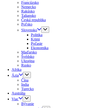
Francúzsko
Nemecko
Rakúsko
Taliansko
Česká republika
Poľsko
Slovensko
Politika
Krimi
Počasie
Ekonomika
Maďarsko
Švédsko
Ukrajina
Rusko
Afrika
Ázia
Čína
India
Turecko
Austrália
Viac
Bývanie