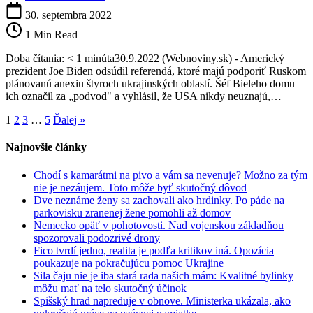
Podvod,
vyhlásil
30. septembra 2022
Biden
1 Min Read
a
odsúdil
Doba čítania: < 1 minúta30.9.2022 (Webnoviny.sk) - Americký
referendá
prezident Joe Biden odsúdil referendá, ktoré majú podporiť Ruskom
na
plánovanú anexiu štyroch ukrajinských oblastí. Šéf Bieleho domu
Ukrajine.
ich označil za „podvod" a vyhlásil, že USA nikdy neuznajú,…
USA
podľa
1
2
3
…
5
Ďalej »
neho
nikdy
Najnovšie články
neuznajú,
že
Chodí s kamarátmi na pivo a vám sa nevenuje? Možno za tým
ide
nie je nezáujem. Toto môže byť skutočný dôvod
o
Dve neznáme ženy sa zachovali ako hrdinky. Po páde na
ruské
parkovisku zranenej žene pomohli až domov
územia
Nemecko opäť v pohotovosti. Nad vojenskou základňou
spozorovali podozrivé drony
Fico tvrdí jedno, realita je podľa kritikov iná. Opozícia
poukazuje na pokračujúcu pomoc Ukrajine
Sila čaju nie je iba stará rada našich mám: Kvalitné bylinky
môžu mať na telo skutočný účinok
Spišský hrad napreduje v obnove. Ministerka ukázala, ako