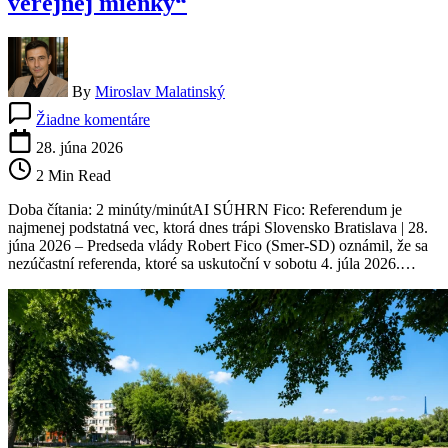
verejnej mienky“
By
Miroslav Malatinský
na
Žiadne komentáre
Fico
oznámil,
28. júna 2026
že
2 Min Read
sa
referenda
Doba čítania: 2 minúty/minútAI SÚHRN Fico: Referendum je
nezúčastní.
najmenej podstatná vec, ktorá dnes trápi Slovensko Bratislava | 28.
Označil
júna 2026 – Predseda vlády Robert Fico (Smer-SD) oznámil, že sa
ho
nezúčastní referenda, ktoré sa uskutoční v sobotu 4. júla 2026.…
za
„najdrahší
prieskum
verejnej
mienky“