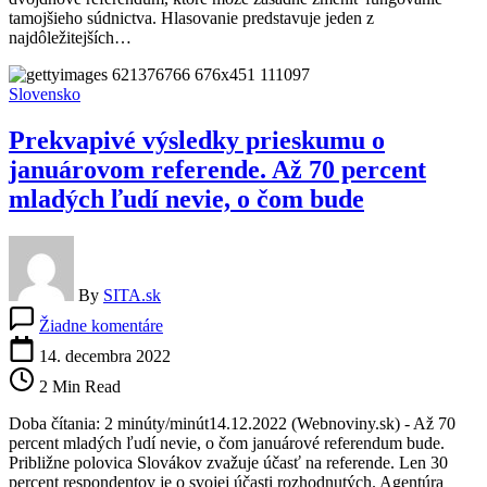
o
tamojšieho súdnictva. Hlasovanie predstavuje jeden z
zásadných
najdôležitejších…
zmenách
v
súdnictve
Slovensko
Prekvapivé výsledky prieskumu o
januárovom referende. Až 70 percent
mladých ľudí nevie, o čom bude
By
SITA.sk
na
Žiadne komentáre
Prekvapivé
výsledky
14. decembra 2022
prieskumu
2 Min Read
o
januárovom
Doba čítania: 2 minúty/minút14.12.2022 (Webnoviny.sk) - Až 70
referende.
percent mladých ľudí nevie, o čom januárové referendum bude.
Až
Približne polovica Slovákov zvažuje účasť na referende. Len 30
70
percent respondentov je o svojej účasti rozhodnutých. Agentúra