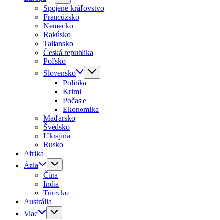
Spojené kráľovstvo
Francúzsko
Nemecko
Rakúsko
Taliansko
Česká republika
Poľsko
Slovensko
Politika
Krimi
Počasie
Ekonomika
Maďarsko
Švédsko
Ukrajina
Rusko
Afrika
Ázia
Čína
India
Turecko
Austrália
Viac