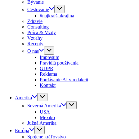
Bývanie
Cestovanie
#najkrajšiakrajina
Zdravie
Consulting
Práca & Mzdy
Vzťahy
Recepty
O nás
Impresum
Pravidlá používania
GDPR
Reklama
Používanie AI v redakcii
Kontakt
Amerika
Severná Amerika
USA
Mexiko
Južná Amerika
Európa
Spojené kráľovstvo