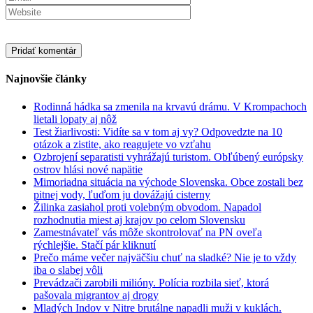
Najnovšie články
Rodinná hádka sa zmenila na krvavú drámu. V Krompachoch
lietali lopaty aj nôž
Test žiarlivosti: Vidíte sa v tom aj vy? Odpovedzte na 10
otázok a zistite, ako reagujete vo vzťahu
Ozbrojení separatisti vyhrážajú turistom. Obľúbený európsky
ostrov hlási nové napätie
Mimoriadna situácia na východe Slovenska. Obce zostali bez
pitnej vody, ľuďom ju dovážajú cisterny
Žilinka zasiahol proti volebným obvodom. Napadol
rozhodnutia miest aj krajov po celom Slovensku
Zamestnávateľ vás môže skontrolovať na PN oveľa
rýchlejšie. Stačí pár kliknutí
Prečo máme večer najväčšiu chuť na sladké? Nie je to vždy
iba o slabej vôli
Prevádzači zarobili milióny. Polícia rozbila sieť, ktorá
pašovala migrantov aj drogy
Mladých Indov v Nitre brutálne napadli muži v kuklách.