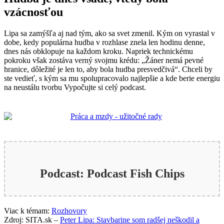
vzácnosťou
Lipa sa zamýšľa aj nad tým, ako sa svet zmenil. Kým on vyrastal v
dobe, kedy populárna hudba v rozhlase znela len hodinu denne,
dnes nás obklopuje na každom kroku. Napriek technickému
pokroku však zostáva verný svojmu krédu: „Žáner nemá pevné
hranice, dôležité je len to, aby bola hudba presvedčivá“. Chceli by
ste vedieť, s kým sa mu spolupracovalo najlepšie a kde berie energiu
na neustálu tvorbu Vypočujte si celý podcast.
Podcast: Podcast Fish Chips
Viac k témam:
Rozhovory
Zdroj: SITA.sk –
Peter Lipa: Stavbarine som radšej neškodil a