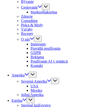
Bývanie
Cestovanie
#najkrajšiakrajina
Zdravie
Consulting
Práca & Mzdy
Vzťahy
Recepty
O nás
Impresum
Pravidlá používania
GDPR
Reklama
Používanie AI v redakcii
Kontakt
Amerika
Severná Amerika
USA
Mexiko
Južná Amerika
Európa
Spojené kráľovstvo