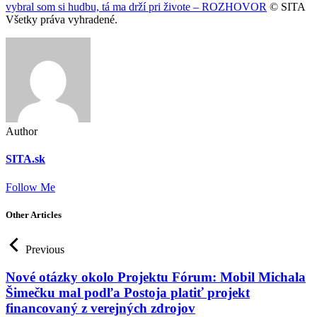
vybral som si hudbu, tá ma drží pri živote – ROZHOVOR
© SITA
Všetky práva vyhradené.
Author
SITA.sk
Follow Me
Other Articles
Previous
Nové otázky okolo Projektu Fórum: Mobil Michala
Šimečku mal podľa Postoja platiť projekt
financovaný z verejných zdrojov