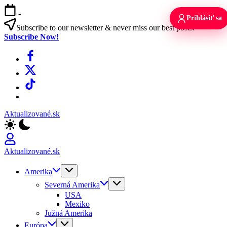
Skip
-
to
Prihlásiť sa
content
Subscribe to our newsletter & never miss our best posts.
Subscribe Now!
Facebook
X
TikTok
WhatsApp
Aktualizované.sk
Aktualizované.sk
Amerika
Severná Amerika
USA
Mexiko
Južná Amerika
Európa