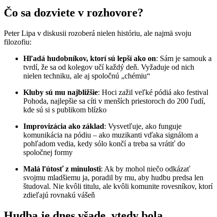
Čo sa dozviete v rozhovore?
Peter Lipa v diskusii rozoberá nielen históriu, ale najmä svoju
filozofiu:
Hľadá hudobníkov, ktorí sú lepší ako on
: Sám je samouk a
tvrdí, že sa od kolegov učí každý deň. Vyžaduje od nich
nielen techniku, ale aj spoločnú „chémiu“
Kluby sú mu najbližšie
: Hoci zažil veľké pódiá ako festival
Pohoda, najlepšie sa cíti v menších priestoroch do 200 ľudí,
kde sú si s publikom blízko
Improvizácia ako základ
: Vysvetľuje, ako funguje
komunikácia na pódiu – ako muzikanti vďaka signálom a
pohľadom vedia, kedy sólo končí a treba sa vrátiť do
spoločnej formy
Malá ľútosť z minulosti
: Ak by mohol niečo odkázať
svojmu mladšiemu ja, poradil by mu, aby hudbu predsa len
študoval. Nie kvôli titulu, ale kvôli komunite rovesníkov, ktorí
zdieľajú rovnakú vášeň
Hudba je dnes všade, vtedy bola