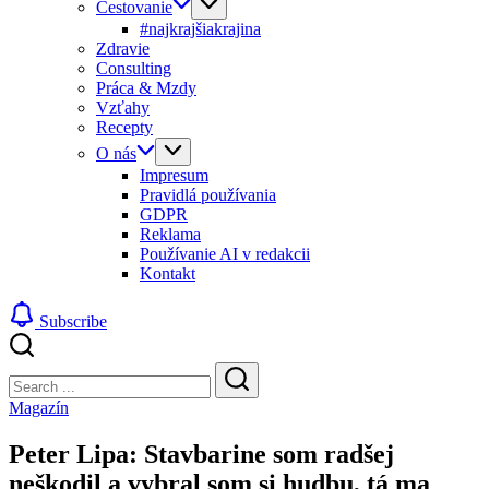
Cestovanie
#najkrajšiakrajina
Zdravie
Consulting
Práca & Mzdy
Vzťahy
Recepty
O nás
Impresum
Pravidlá používania
GDPR
Reklama
Používanie AI v redakcii
Kontakt
Subscribe
Close
Search
Search
Magazín
Peter Lipa: Stavbarine som radšej
neškodil a vybral som si hudbu, tá ma