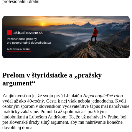
profesionálnu dráhu.
Prelom v štyridsiatke a „pražský
argument“
Zaujímavosťou je, že svoju prvú LP platňu
Nepochopiteľné ráno
vydal až ako 40-ročný. Cesta k nej však nebola jednoduchá. Kvôli
osobným sporom v slovenskom vydavateľstve Opus mal nahrávanie
prakticky zakázané. Pomohla až spolupráca s pražskými
hudobníkmi a Lubošom Andrštom. To, že už nahrával v Prahe, bol
pre slovenské úrady silný argument, aby mu nahrávanie konečne
dovolili aj doma.