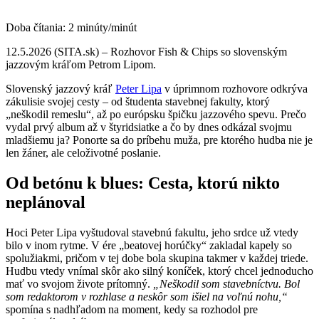
Doba čítania:
2
minúty/minút
12.5.2026 (SITA.sk) – Rozhovor Fish & Chips so slovenským
jazzovým kráľom Petrom Lipom.
Slovenský jazzový kráľ
Peter Lipa
v úprimnom rozhovore odkrýva
zákulisie svojej cesty – od študenta stavebnej fakulty, ktorý
„neškodil remeslu“, až po európsku špičku jazzového spevu. Prečo
vydal prvý album až v štyridsiatke a čo by dnes odkázal svojmu
mladšiemu ja? Ponorte sa do príbehu muža, pre ktorého hudba nie je
len žáner, ale celoživotné poslanie.
Od betónu k blues: Cesta, ktorú nikto
neplánoval
Hoci Peter Lipa vyštudoval stavebnú fakultu, jeho srdce už vtedy
bilo v inom rytme. V ére „beatovej horúčky“ zakladal kapely so
spolužiakmi, pričom v tej dobe bola skupina takmer v každej triede.
Hudbu vtedy vnímal skôr ako silný koníček, ktorý chcel jednoducho
mať vo svojom živote prítomný.
„Neškodil som stavebníctvu. Bol
som redaktorom v rozhlase a neskôr som išiel na voľnú nohu,“
spomína s nadhľadom na moment, kedy sa rozhodol pre