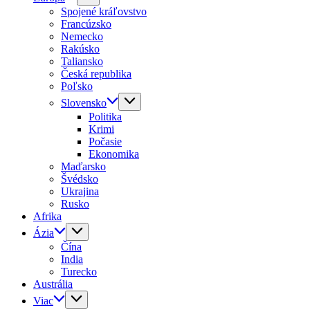
Spojené kráľovstvo
Francúzsko
Nemecko
Rakúsko
Taliansko
Česká republika
Poľsko
Slovensko
Politika
Krimi
Počasie
Ekonomika
Maďarsko
Švédsko
Ukrajina
Rusko
Afrika
Ázia
Čína
India
Turecko
Austrália
Viac