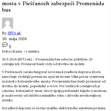
mosta v Piešťanoch zabezpečí Promenáda
bus
By
SITA.sk
30. mája 2026
0
Doba čítania:
< 1
minúta
30.5.2026 (SITA.sk) – Promenáda bus odvezie približne 20
cestujúcich. Premávať bude vždy od štvrtka do nedele.
V Piešťanoch začala fungovať sezónna kyvadlová doprava, ktorá
umožňuje rýchlejší presun na opačnú stranu Váhu počas vynútenej
uzávierky Kolonádového mosta. Promenáda bus bude premávať od
štvrtka do nedele, popoludní a večer. Pre všetkých cestujúcich je
zdarma. Kolonádový most, ktorý spája piešťanské kúpele s mestom,
je uzatvorený od októbra minulého roku z dôvodu nevyhovujúcej
statiky.
Kyvadlovú dopravu vo forme malého elektrického autobusu prináša