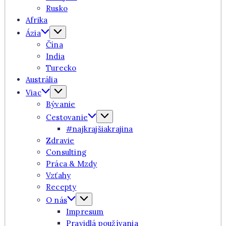
Rusko
Afrika
Ázia
Čína
India
Turecko
Austrália
Viac
Bývanie
Cestovanie
#najkrajšiakrajina
Zdravie
Consulting
Práca & Mzdy
Vzťahy
Recepty
O nás
Impresum
Pravidlá používania