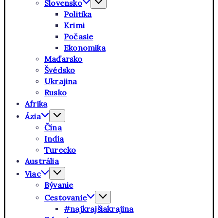
Slovensko
Politika
Krimi
Počasie
Ekonomika
Maďarsko
Švédsko
Ukrajina
Rusko
Afrika
Ázia
Čína
India
Turecko
Austrália
Viac
Bývanie
Cestovanie
#najkrajšiakrajina