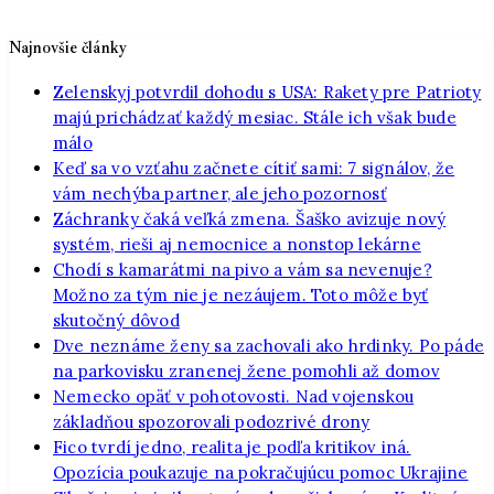
Najnovšie články
Zelenskyj potvrdil dohodu s USA: Rakety pre Patrioty
majú prichádzať každý mesiac. Stále ich však bude
málo
Keď sa vo vzťahu začnete cítiť sami: 7 signálov, že
vám nechýba partner, ale jeho pozornosť
Záchranky čaká veľká zmena. Šaško avizuje nový
systém, rieši aj nemocnice a nonstop lekárne
Chodí s kamarátmi na pivo a vám sa nevenuje?
Možno za tým nie je nezáujem. Toto môže byť
skutočný dôvod
Dve neznáme ženy sa zachovali ako hrdinky. Po páde
na parkovisku zranenej žene pomohli až domov
Nemecko opäť v pohotovosti. Nad vojenskou
základňou spozorovali podozrivé drony
Fico tvrdí jedno, realita je podľa kritikov iná.
Opozícia poukazuje na pokračujúcu pomoc Ukrajine