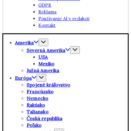
GDPR
Reklama
Používanie AI v redakcii
Kontakt
Amerika
Severná Amerika
USA
Mexiko
Južná Amerika
Európa
Spojené kráľovstvo
Francúzsko
Nemecko
Rakúsko
Taliansko
Česká republika
Poľsko