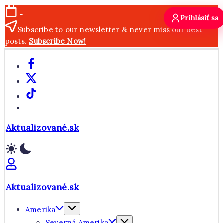
Skip
-
Prihlásiť sa
to
Subscribe to our newsletter & never miss our best
content
posts.
Subscribe Now!
Facebook
X
TikTok
WhatsApp
Aktualizované.sk
Aktualizované.sk
Amerika
Severná Amerika