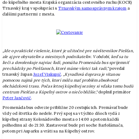
do kúpeľného mesta Krajská organizácia cestovného ruchu (KOCR)
Trnavský kraj v spolupráci s
Trnavským samosprávnym krajom
a
ďalšími partnermi z mesta.
„Ide o praktické riešenie, ktoré je užitočné pre návštevníkov Piešťan,
ale aj pre obyvateľov a miestnych podnikateľov. V období, keď sa tu
lieči a dovolenkuje najviac ľudí, pomáha Promenáda bus spríjemniť
prechádzky po Piešťanoch, ktoré máme všetci tak radi,“
povedal
trnavský župan
Jozef Viskupič
.
„Kyvadlová doprava je vítanou
pomocou najmä pre tých, ktorí môžu mať problém absolvovať
obchádzkovú trasu. Počas letnej kúpeľnej sezóny si vďaka tomu budú
centrum Piešťan a Kúpeľný ostrov o niečo bližšie,“
doplnil primátor
Peter Jančovič
.
Promenáda bus odvezie približne 20 cestujúcich. Premávať bude
vždy od štvrtka do nedele. Prvý spoj sa v týchto dňoch vydá z
kúpeľnej strany Kolonádového mosta o 14:00 a potom každú
polhodinu až do 21:30. Zastavovať bude pri soche Barlolámača,
potom pri Auparku a vráti sa na Kúpeľný ostrov.