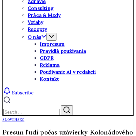
Zdravie
Consulting
Práca & Mzdy
Vzťahy
Recepty
O nás
Impresum
Pravidlá používania
GDPR
Reklama
Používanie AI v redakcii
Kontakt
Subscribe
Close
Search
Search
SLOVENSKO
Presun ľudí počas uzávierky Kolonádového