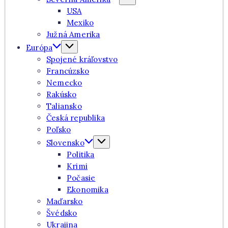
USA
Mexiko
Južná Amerika
Európa
Spojené kráľovstvo
Francúzsko
Nemecko
Rakúsko
Taliansko
Česká republika
Poľsko
Slovensko
Politika
Krimi
Počasie
Ekonomika
Maďarsko
Švédsko
Ukrajina