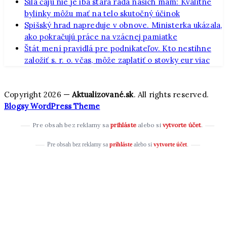
Sila čaju nie je iba stará rada našich mám: Kvalitné
bylinky môžu mať na telo skutočný účinok
Spišský hrad napreduje v obnove. Ministerka ukázala,
ako pokračujú práce na vzácnej pamiatke
Štát mení pravidlá pre podnikateľov. Kto nestihne
založiť s. r. o. včas, môže zaplatiť o stovky eur viac
Copyright 2026 —
Aktualizované.sk
. All rights reserved.
Blogsy WordPress Theme
Pre obsah bez reklamy sa
prihláste
alebo si
vytvorte účet
.