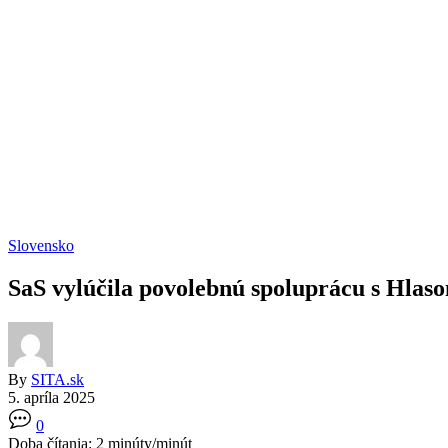
Slovensko
SaS vylúčila povolebnú spoluprácu s Hlaso
By
SITA.sk
5. apríla 2025
0
Doba čítania:
2
minúty/minút