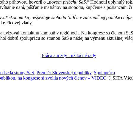
ojho príhovoru hovoril o „
novom príbehu SaS
.“ Hodnotil uplynulý rok
víhanie daní, púšťanie mafiánov na slobodu, kupčenie s poslancami či 
rtovať ekonomiku, rešpektuje slobodu ľudí a v zahraničnej politike chá
ike Ficovej vlády.
y a avizoval kontaktnú kampaň v regiónoch. Na kongrese sa členom SaS
ihol dobrú spoluprácu so stranou SaS a nádej na výmenu aktuálnej vlád
redseda strany SaS
,
Premiér Slovenskej republiky
,
Spolupráca
publikou, na kongrese si zvolila nových členov – VIDEO
© SITA Všetk