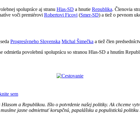
olebnej spolupráce aj stranu
Hlas-SD
a hnutie
Republika
. Členovia st
natíve voči premiérovi
Robertovi Ficovi
(
Smer-SD
) a tiež o pevnom u
dseda
Progresívneho Slovenska
Michal Šimečka
a tiež člen predsedníc
lne odmietla povolebnú spoluprácu so stranou Hlas-SD a hnutím Republ
iknite sem
Hlasom a Republikou. Išlo o potvrdenie našej politiky. Ak chceme vytvori
ž musíme jasne odmietnuť korupčnú, papalášsku a populistickú politiku