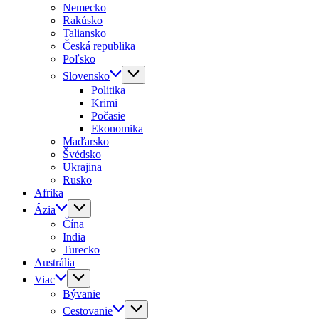
Nemecko
Rakúsko
Taliansko
Česká republika
Poľsko
Slovensko
Politika
Krimi
Počasie
Ekonomika
Maďarsko
Švédsko
Ukrajina
Rusko
Afrika
Ázia
Čína
India
Turecko
Austrália
Viac
Bývanie
Cestovanie