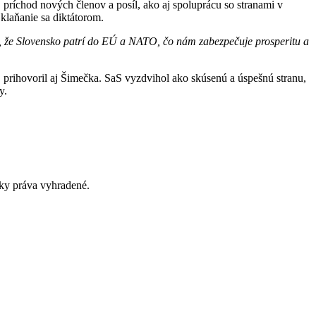
, príchod nových členov a posíl, ako aj spoluprácu so stranami v
klaňanie sa diktátorom.
pe, že Slovensko patrí do EÚ a NATO, čo nám zabezpečuje prosperitu a
 prihovoril aj Šimečka. SaS vyzdvihol ako skúsenú a úspešnú stranu,
y.
y práva vyhradené.