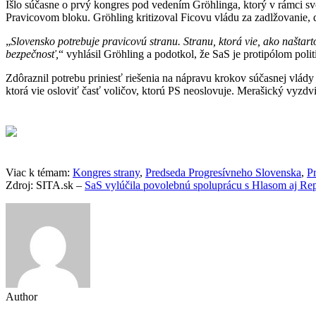
Išlo súčasne o prvý kongres pod vedením Gröhlinga, ktorý v rámci sv
Pravicovom bloku. Gröhling kritizoval Ficovu vládu za zadlžovanie, d
„
Slovensko potrebuje pravicovú stranu. Stranu, ktorá vie, ako našta
bezpečnosť,
“ vyhlásil Gröhling a podotkol, že SaS je protipólom polit
Zdôraznil potrebu priniesť riešenia na nápravu krokov súčasnej vlád
ktorá vie osloviť časť voličov, ktorú PS neoslovuje. Merašický vyzdv
Viac k témam:
Kongres strany
,
Predseda Progresívneho Slovenska
,
P
Zdroj: SITA.sk –
SaS vylúčila povolebnú spoluprácu s Hlasom aj Re
Author