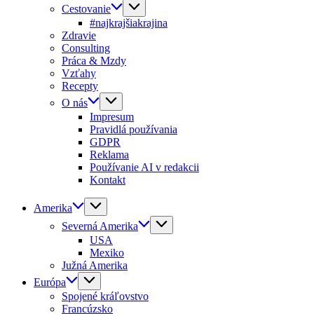
Cestovanie
#najkrajšiakrajina
Zdravie
Consulting
Práca & Mzdy
Vzťahy
Recepty
O nás
Impresum
Pravidlá používania
GDPR
Reklama
Používanie AI v redakcii
Kontakt
Amerika
Severná Amerika
USA
Mexiko
Južná Amerika
Európa
Spojené kráľovstvo
Francúzsko