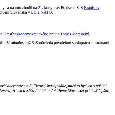
rany sa na tom zhodli na 21. kongrese. Predseda SaS
Branislav
kotvení Slovenska v
EÚ
a
NATO
.
tva
Kresťanskodemokratického hnutia
Tomáš Merašický
.
ika. V minulosti už SaS odmietla povolebnú spoluprácu so stranami
ť alternatívu voči Ficovej štvrtej vláde, musí to byť len s našimi
 Smeru, Hlasu a SNS. Iba takto dokážeme Slovensku priniesť lepšiu