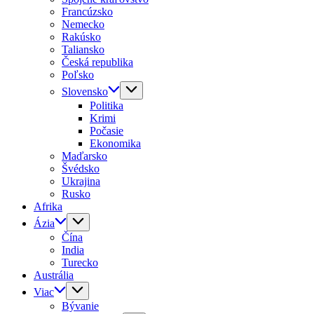
Francúzsko
Nemecko
Rakúsko
Taliansko
Česká republika
Poľsko
Slovensko
Politika
Krimi
Počasie
Ekonomika
Maďarsko
Švédsko
Ukrajina
Rusko
Afrika
Ázia
Čína
India
Turecko
Austrália
Viac
Bývanie