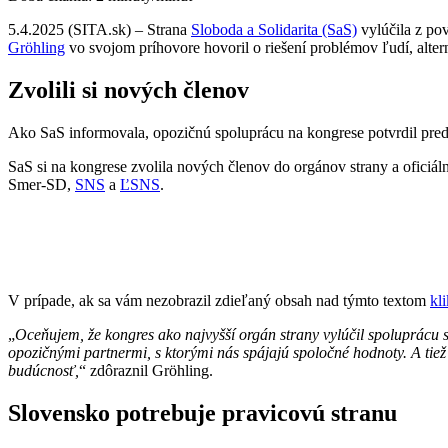
5.4.2025 (SITA.sk) – Strana
Sloboda a Solidarita (SaS)
vylúčila z pov
Gröhling
vo svojom príhovore hovoril o riešení problémov ľudí, alter
Zvolili si nových členov
Ako SaS informovala, opozičnú spoluprácu na kongrese potvrdil pre
SaS si na kongrese zvolila nových členov do orgánov strany a oficiá
Smer-SD,
SNS
a
ĽSNS
.
V prípade, ak sa vám nezobrazil zdieľaný obsah nad týmto textom
kl
„
Oceňujem, že kongres ako najvyšší orgán strany vylúčil spoluprácu s 
opozičnými partnermi, s ktorými nás spájajú spoločné hodnoty. A tie
budúcnosť,
“ zdôraznil Gröhling.
Slovensko potrebuje pravicovú stranu