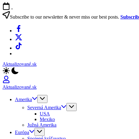
Skip
-
to
content
Subscribe to our newsletter & never miss our best posts.
Subscri
Facebook
X
TikTok
WhatsApp
Aktualizované.sk
Aktualizované.sk
Amerika
Severná Amerika
USA
Mexiko
Južná Amerika
Európa
Spojené kráľovstvo