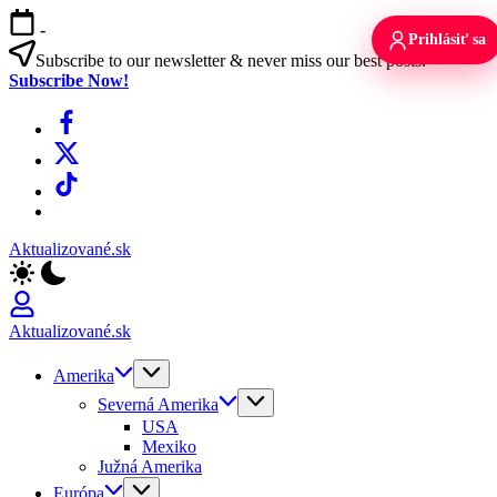
Skip
-
to
Prihlásiť sa
content
Subscribe to our newsletter & never miss our best posts.
Subscribe Now!
Facebook
X
TikTok
WhatsApp
Aktualizované.sk
Aktualizované.sk
Amerika
Severná Amerika
USA
Mexiko
Južná Amerika
Európa