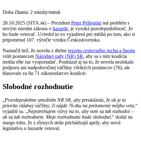
Doba čítania:
2
minúty/minút
28.10.2025 (SITA.sk) – Prezident
Peter Pellegrini
má problém s
novým znením zákona o
hazarde
, je vysoká pravdepodobnosť, že
ho bude vetovať. Uviedol to vo vyjadrení pre médiá po tom, ako si
pripomenul 107. výročie vzniku Československa.
Naznačil tiež, že novelu z dielne
rezortu cestovného ruchu a športu
vráti poslancom
Národnej rady (NR) SR
, aby sa s ním koalícia
mohla ešte raz vysporiadať. Poukázal aj na to, že novela nezískala
podporu ani nadpolovičnej väčšiny všetkých poslancov (76), ale
hlasovalo za ňu 71 zákonodarcov koalície.
Slobodné rozhodnutie
„
Pravdepodobne umožním NR SR, aby preukázala, že ak je to
priorita vládnej väčšiny, či nájde 76-tku na prelomenie môjho veta
,“
vyjadril sa. „
Nepotrebujem výzvy na to, aby som sa tak rozhodol –
ak sa tak rozhodnem. Moje rozhodnutie bude slobodné
,“ dodal na
margo toho, že z rôznych strán prichádzajú apely, aby novú
legislatívu o hazarde vetoval.