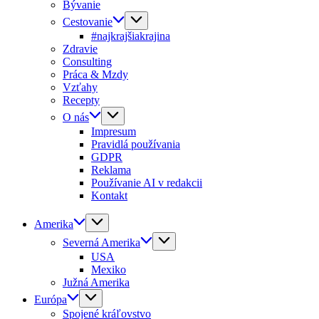
Bývanie
Cestovanie
#najkrajšiakrajina
Zdravie
Consulting
Práca & Mzdy
Vzťahy
Recepty
O nás
Impresum
Pravidlá používania
GDPR
Reklama
Používanie AI v redakcii
Kontakt
Amerika
Severná Amerika
USA
Mexiko
Južná Amerika
Európa
Spojené kráľovstvo