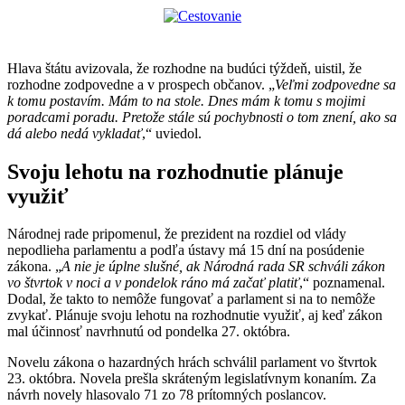
Hlava štátu avizovala, že rozhodne na budúci týždeň, uistil, že
rozhodne zodpovedne a v prospech občanov. „
Veľmi zodpovedne sa
k tomu postavím. Mám to na stole. Dnes mám k tomu s mojimi
poradcami poradu. Pretože stále sú pochybnosti o tom znení, ako sa
dá alebo nedá vykladať
,“ uviedol.
Svoju lehotu na rozhodnutie plánuje
využiť
Národnej rade pripomenul, že prezident na rozdiel od vlády
nepodlieha parlamentu a podľa ústavy má 15 dní na posúdenie
zákona. „
A nie je úplne slušné, ak Národná rada SR schváli zákon
vo štvrtok v noci a v pondelok ráno má začať platiť
,“ poznamenal.
Dodal, že takto to nemôže fungovať a parlament si na to nemôže
zvykať. Plánuje svoju lehotu na rozhodnutie využiť, aj keď zákon
mal účinnosť navrhnutú od pondelka 27. októbra.
Novelu zákona o hazardných hrách schválil parlament vo štvrtok
23. októbra. Novela prešla skráteným legislatívnym konaním. Za
návrh novely hlasovalo 71 zo 78 prítomných poslancov.