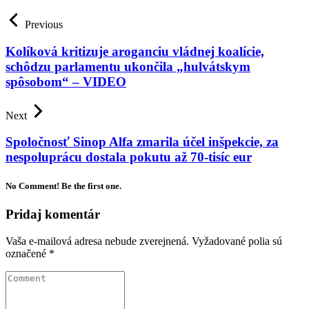
Previous
Kolíková kritizuje aroganciu vládnej koalície,
schôdzu parlamentu ukončila „hulvátskym
spôsobom“ – VIDEO
Next
Spoločnosť Sinop Alfa zmarila účel inšpekcie, za
nespoluprácu dostala pokutu až 70-tisíc eur
No Comment! Be the first one.
Pridaj komentár
Vaša e-mailová adresa nebude zverejnená.
Vyžadované polia sú
označené
*