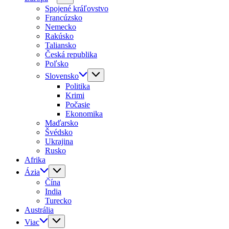
Spojené kráľovstvo
Francúzsko
Nemecko
Rakúsko
Taliansko
Česká republika
Poľsko
Slovensko
Politika
Krimi
Počasie
Ekonomika
Maďarsko
Švédsko
Ukrajina
Rusko
Afrika
Ázia
Čína
India
Turecko
Austrália
Viac