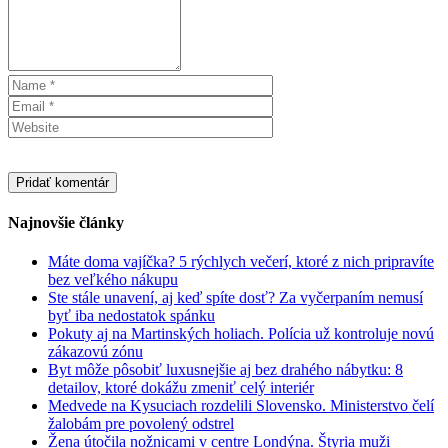
Najnovšie články
Máte doma vajíčka? 5 rýchlych večerí, ktoré z nich pripravíte
bez veľkého nákupu
Ste stále unavení, aj keď spíte dosť? Za vyčerpaním nemusí
byť iba nedostatok spánku
Pokuty aj na Martinských holiach. Polícia už kontroluje novú
zákazovú zónu
Byt môže pôsobiť luxusnejšie aj bez drahého nábytku: 8
detailov, ktoré dokážu zmeniť celý interiér
Medvede na Kysuciach rozdelili Slovensko. Ministerstvo čelí
žalobám pre povolený odstrel
Žena útočila nožnicami v centre Londýna. Štyria muži