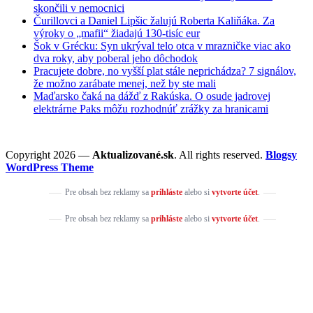
skončili v nemocnici
Čurillovci a Daniel Lipšic žalujú Roberta Kaliňáka. Za
výroky o „mafii“ žiadajú 130-tisíc eur
Šok v Grécku: Syn ukrýval telo otca v mrazničke viac ako
dva roky, aby poberal jeho dôchodok
Pracujete dobre, no vyšší plat stále neprichádza? 7 signálov,
že možno zarábate menej, než by ste mali
Maďarsko čaká na dážď z Rakúska. O osude jadrovej
elektrárne Paks môžu rozhodnúť zrážky za hranicami
Copyright 2026 —
Aktualizované.sk
. All rights reserved.
Blogsy
WordPress Theme
Pre obsah bez reklamy sa
prihláste
alebo si
vytvorte účet
.