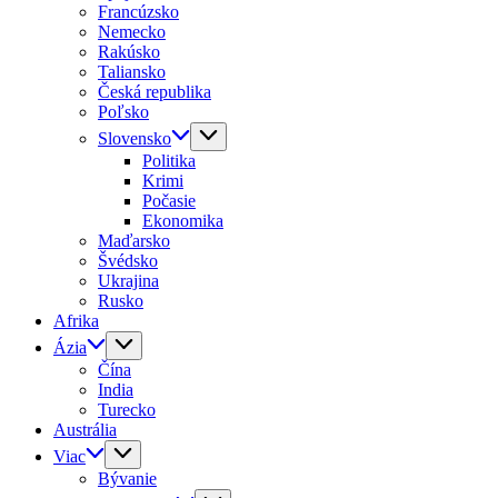
Francúzsko
Nemecko
Rakúsko
Taliansko
Česká republika
Poľsko
Slovensko
Politika
Krimi
Počasie
Ekonomika
Maďarsko
Švédsko
Ukrajina
Rusko
Afrika
Ázia
Čína
India
Turecko
Austrália
Viac
Bývanie