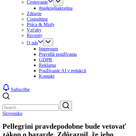
Cestovanie
#najkrajšiakrajina
Zdravie
Consulting
Práca & Mzdy
Vzťahy
Recepty
O nás
Impresum
Pravidlá používania
GDPR
Reklama
Používanie AI v redakcii
Kontakt
Subscribe
Close
Search
Search
Slovensko
Pellegrini pravdepodobne bude vetovať
zákon o hazarde. Zdôraznil, že jeho